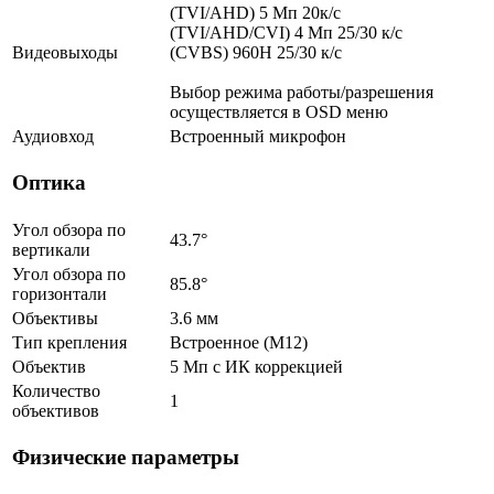
(TVI/AHD) 5 Мп 20к/с
(TVI/AHD/CVI) 4 Мп 25/30 к/с
Видеовыходы
(CVBS) 960H 25/30 к/с
Выбор режима работы/разрешения
осуществляется в OSD меню
Аудиовход
Встроенный микрофон
Оптика
Угол обзора по
43.7°
вертикали
Угол обзора по
85.8°
горизонтали
Объективы
3.6 мм
Тип крепления
Встроенное (М12)
Объектив
5 Мп c ИК коррекцией
Количество
1
объективов
Физические параметры