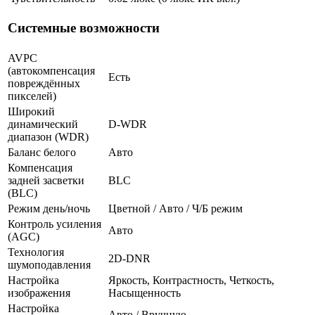
Системные возможности
AVPC
(автокомпенсация
Есть
повреждённых
пикселей)
Широкий
динамический
D-WDR
диапазон (WDR)
Баланс белого
Авто
Компенсация
задней засветки
BLC
(BLC)
Режим день/ночь
Цветной / Авто / Ч/Б режим
Контроль усиления
Авто
(AGC)
Технология
2D-DNR
шумоподавления
Настройка
Яркость, Контрастность, Четкость,
изображения
Насыщенность
Настройка
Авто / Вручную