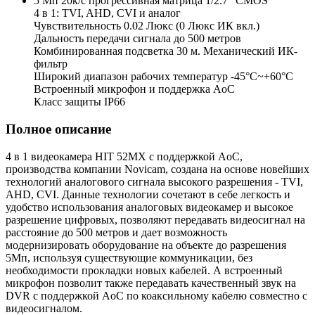
5 Мп 20к/с прогрессивная матрица 1/2.7" CMOS
4 в 1: TVI, AHD, CVI и аналог
Чувствительность 0.02 Люкс (0 Люкс ИК вкл.)
Дальность передачи сигнала до 500 метров
Комбинированная подсветка 30 м. Механический ИК-
фильтр
Широкий диапазон рабочих температур -45°С~+60°С
Встроенный микрофон и поддержка AoC
Класс защиты IP66
Полное описание
4 в 1 видеокамера HIT 52MX с поддержкой AoC,
производства компании Novicam, создана на основе новейших
технологий аналогового сигнала высокого разрешения - TVI,
AHD, CVI. Данные технологии сочетают в себе легкость и
удобство использования аналоговых видеокамер и высокое
разрешение цифровых, позволяют передавать видеосигнал на
расстояние до 500 метров и дает возможность
модернизировать оборудование на объекте до разрешения
5Мп, используя существующие коммуникации, без
необходимости прокладки новых кабелей. А встроенный
микрофон позволит также передавать качественный звук на
DVR с поддержкой AoC по коаксильному кабелю совместно с
видеосигналом.