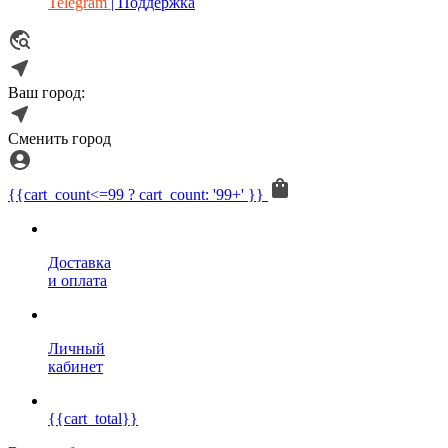
Telegram
| Поддержка
Ваш город:
Сменить город
{{cart_count<=99 ? cart_count: '99+' }}
Доставка
и оплата
Личный
кабинет
{{cart_total}}