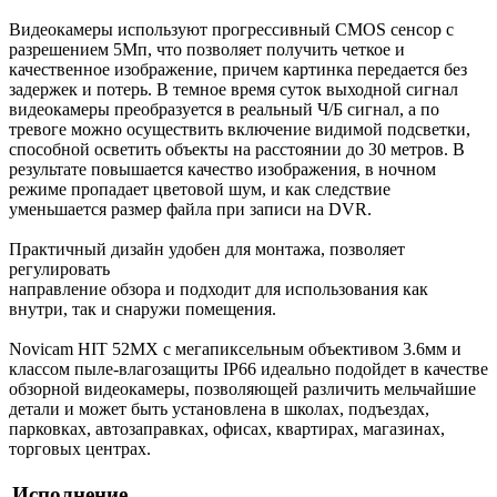
Видеокамеры используют прогрессивный CMOS сенсор c
разрешением 5Мп, что позволяет получить четкое и
качественное изображение, причем картинка передается без
задержек и потерь. В темное время суток выходной сигнал
видеокамеры преобразуется в реальный Ч/Б сигнал, а по
тревоге можно осуществить включение видимой подсветки,
способной осветить объекты на расстоянии до 30 метров. В
результате повышается качество изображения, в ночном
режиме пропадает цветовой шум, и как следствие
уменьшается размер файла при записи на DVR.
Практичный дизайн удобен для монтажа, позволяет
регулировать
направление обзора и подходит для использования как
внутри, так и снаружи помещения.
Novicam HIT 52MX с мегапиксельным объективом 3.6мм и
классом пыле-влагозащиты IP66 идеально подойдет в качестве
обзорной видеокамеры, позволяющей различить мельчайшие
детали и может быть установлена в школах, подъездах,
парковках, автозаправках, офисах, квартирах, магазинах,
торговых центрах.
Исполнение