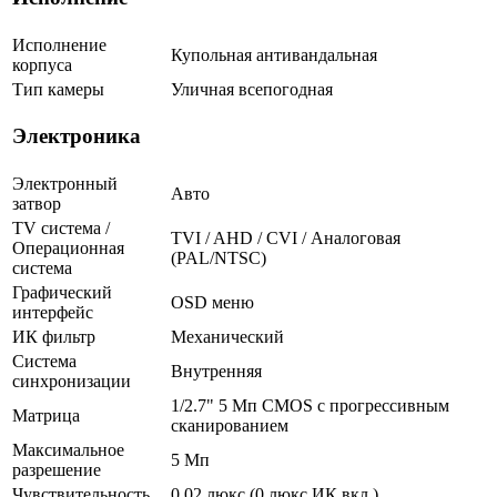
Исполнение
Купольная антивандальная
корпуса
Тип камеры
Уличная всепогодная
Электроника
Электронный
Авто
затвор
TV система /
TVI / AHD / CVI / Аналоговая
Операционная
(PAL/NTSC)
система
Графический
OSD меню
интерфейс
ИК фильтр
Механический
Система
Внутренняя
синхронизации
1/2.7" 5 Мп CMOS с прогрессивным
Матрица
сканированием
Максимальное
5 Мп
разрешение
Чувствительность
0.02 люкс (0 люкс ИК вкл.)