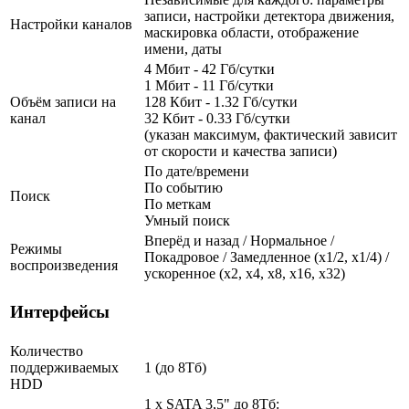
записи, настройки детектора движения,
Настройки каналов
маскировка области, отображение
имени, даты
4 Мбит - 42 Гб/сутки
1 Мбит - 11 Гб/сутки
Объём записи на
128 Кбит - 1.32 Гб/сутки
канал
32 Кбит - 0.33 Гб/сутки
(указан максимум, фактический зависит
от скорости и качества записи)
По дате/времени
По событию
Поиск
По меткам
Умный поиск
Вперёд и назад / Нормальное /
Режимы
Покадровое / Замедленное (х1/2, х1/4) /
воспроизведения
ускоренное (х2, х4, х8, х16, х32)
Интерфейсы
Количество
поддерживаемых
1 (до 8Тб)
HDD
1 x SATA 3,5" до 8Тб: