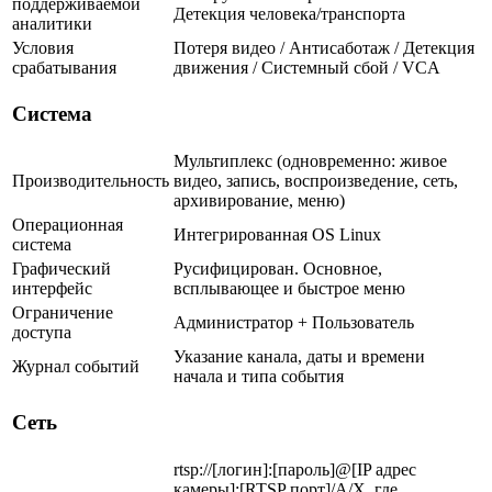
поддерживаемой
Детекция человека/транспорта
аналитики
Условия
Потеря видео / Антисаботаж / Детекция
срабатывания
движения / Системный сбой / VCA
Система
Мультиплекс (одновременно: живое
Производительность
видео, запись, воспроизведение, сеть,
архивирование, меню)
Операционная
Интегрированная OS Linux
система
Графический
Русифицирован. Основное,
интерфейс
всплывающее и быстрое меню
Ограничение
Администратор + Пользователь
доступа
Указание канала, даты и времени
Журнал событий
начала и типа события
Сеть
rtsp://[логин]:[пароль]@[IP адрес
камеры]:[RTSP порт]/A/X, где