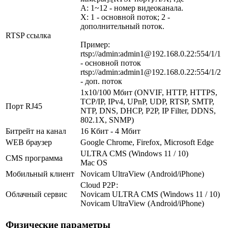
A: 1~12 - номер видеоканала.
X: 1 - основной поток; 2 -
дополнительный поток.
RTSP ссылка
Пример:
rtsp://admin:admin1@192.168.0.22:554/1/1
- основной поток
rtsp://admin:admin1@192.168.0.22:554/1/2
- доп. поток
1х10/100 Мбит (ONVIF, HTTP, HTTPS,
TCP/IP, IPv4, UPnP, UDP, RTSP, SMTP,
Порт RJ45
NTP, DNS, DHCP, P2P, IP Filter, DDNS,
802.1X, SNMP)
Битрейт на канал
16 Кбит - 4 Мбит
WEB браузер
Google Chrome, Firefox, Microsoft Edge
ULTRA CMS (Windows 11 / 10)
CMS программа
Mac OS
Мобильный клиент
Novicam UltraView (Android/iPhone)
Cloud Р2Р:
Облачный сервис
Novicam ULTRA CMS (Windows 11 / 10)
Novicam UltraView (Android/iPhone)
Физические параметры