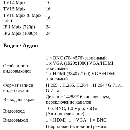
TVI 4 Mpix
16
TVI 5 Mpix
16
TVI 8 Mpix (8 Mpix
16
Lite)
IP 1 Mpix (720p)
24
IP 2 Mpix (1080p)
24
Видео / Аудио
1 × BNC (704×576) зависимый
1 x VGA (1920x1080) VGA/HDMI
Особенности
зависимый
видеовыходов
1 x HDMI (3840x2160) VGA/HDMI
зависимый
Формат записи
H.265+, H.265, H.264+, H.264 / G.711u,
видео / аудио
G.711a
Деление 1/4/8/9/16 каналов, зум,
Вывод на экран
переключение каналов
16 x BNC, 1.0 Vp-p, 75Ом
Видеовход
(Автоопределение)
Видеовыход
1 × HDMI | 1 × VGA | 1 × BNC
Гибридный (основной) режим: