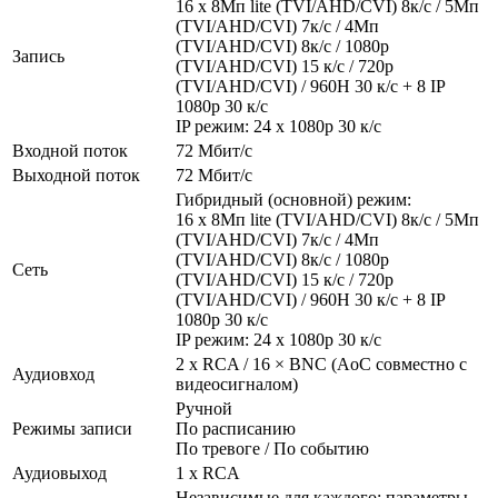
16 x 8Мп lite (TVI/AHD/CVI) 8к/с / 5Мп
(TVI/AHD/CVI) 7к/с / 4Мп
(TVI/AHD/CVI) 8к/с / 1080р
Запись
(TVI/AHD/CVI) 15 к/с / 720р
(TVI/AHD/CVI) / 960H 30 к/с + 8 IP
1080p 30 к/с
IP режим: 24 х 1080p 30 к/с
Входной поток
72 Мбит/с
Выходной поток
72 Мбит/с
Гибридный (основной) режим:
16 x 8Мп lite (TVI/AHD/CVI) 8к/с / 5Мп
(TVI/AHD/CVI) 7к/с / 4Мп
(TVI/AHD/CVI) 8к/с / 1080р
Сеть
(TVI/AHD/CVI) 15 к/с / 720р
(TVI/AHD/CVI) / 960H 30 к/с + 8 IP
1080p 30 к/с
IP режим: 24 х 1080p 30 к/с
2 x RCA / 16 × BNC (AoC совместно с
Аудиовход
видеосигналом)
Ручной
Режимы записи
По расписанию
По тревоге / По событию
Аудиовыход
1 x RCA
Независимые для каждого: параметры