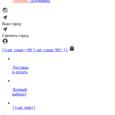
Telegram
| Поддержка
Ваш город:
Сменить город
{{cart_count<=99 ? cart_count: '99+' }}
Доставка
и оплата
Личный
кабинет
{{cart_total}}