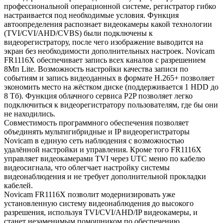
профессиональной операционной системе, регистратор гибко
настраивается под необходимые условия. Функция
автоопределения распознает видеокамеры какой технологии
(TVI/CVI/AHD/CVBS) были подключены к
видеорегистратору, после чего изображение выводится на
экран без необходимости дополнительных настроек. Novicam
FR1116X обеспечивает запись всех каналов с разрешением
8Мп Lite. Возможность настройки качества записи по
событиям и запись видеоданных в формате H.265+ позволяет
экономить место на жёстком диске (поддерживается 1 HDD до
8 Tб). Функция облачного сервиса P2P позволяет легко
подключиться к видеорегистратору пользователям, где бы они
не находились.
Совместимость программного обеспечения позволяет
объединять мультигибридные и IP видеорегистраторы
Novicam в единую сеть наблюдения с возможностью
удалённой настройки и управления. Кроме того FR1116X
управляет видеокамерами TVI через UTC меню по кабелю
видеосигнала, что облегчает настройку системы
видеонаблюдения и не требует дополнительной прокладки
кабелей.
Novicam FR1116X позволит модернизировать уже
установленную систему видеонаблюдения до высокого
разрешения, используя TVI/CVI/AHD/IP видеокамеры, и
станет незаменимым помощником по обеспечению