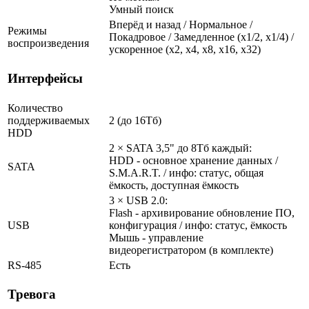
Умный поиск
Вперёд и назад / Нормальное /
Режимы
Покадровое / Замедленное (х1/2, х1/4) /
воспроизведения
ускоренное (х2, х4, х8, х16, х32)
Интерфейсы
Количество
поддерживаемых
2 (до 16Тб)
HDD
2 × SATA 3,5" до 8Тб каждый:
HDD - основное хранение данных /
SATA
S.M.A.R.T. / инфо: статус, общая
ёмкость, доступная ёмкость
3 × USB 2.0:
Flash - архивирование обновление ПО,
USB
конфигурация / инфо: статус, ёмкость
Мышь - управление
видеорегистратором (в комплекте)
RS-485
Есть
Тревога