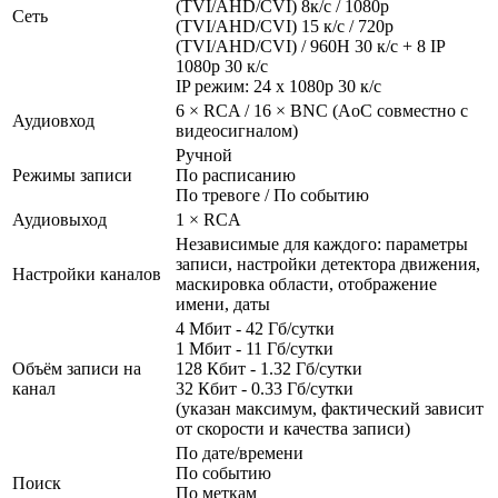
(TVI/AHD/CVI) 8к/с / 1080р
Сеть
(TVI/AHD/CVI) 15 к/с / 720р
(TVI/AHD/CVI) / 960H 30 к/с + 8 IP
1080p 30 к/с
IP режим: 24 х 1080p 30 к/с
6 × RCA / 16 × BNC (AoC совместно с
Аудиовход
видеосигналом)
Ручной
Режимы записи
По расписанию
По тревоге / По событию
Аудиовыход
1 × RCA
Независимые для каждого: параметры
записи, настройки детектора движения,
Настройки каналов
маскировка области, отображение
имени, даты
4 Мбит - 42 Гб/сутки
1 Мбит - 11 Гб/сутки
Объём записи на
128 Кбит - 1.32 Гб/сутки
канал
32 Кбит - 0.33 Гб/сутки
(указан максимум, фактический зависит
от скорости и качества записи)
По дате/времени
По событию
Поиск
По меткам