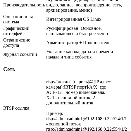
Производительность
видео, запись, воспроизведение, сеть,
архивирование, меню)
Операционная
Интегрированная OS Linux
система
Графический
Русифицирован. Основное,
интерфейс
всплывающее и быстрое меню
Ограничение
Администратор + Пользователь
доступа
Указание канала, даты и времени
Журнал событий
начала и типа события
Сеть
rtsp://[логин]:[пароль]@[IP адрес
камеры]:[RTSP порт]/A/X, где
A: 1~12 - номер видеоканала.
X: 1 - основной поток; 2 -
дополнительный поток.
RTSP ссылка
Пример:
rtsp://admin:admin1@192.168.0.22:554/1/1
- основной поток
rtsp://admin:admin1@192.168.0.22:554/1/2