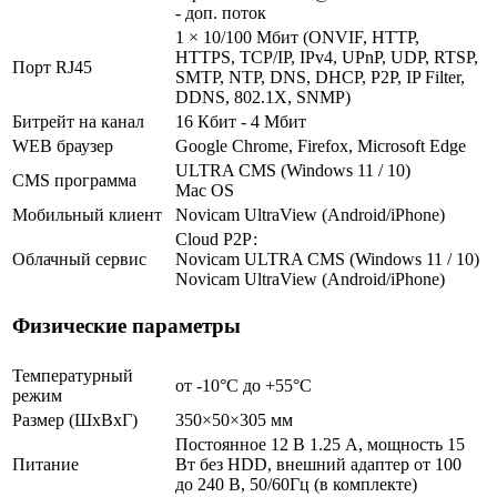
- доп. поток
1 × 10/100 Мбит (ONVIF, HTTP,
HTTPS, TCP/IP, IPv4, UPnP, UDP, RTSP,
Порт RJ45
SMTP, NTP, DNS, DHCP, P2P, IP Filter,
DDNS, 802.1X, SNMP)
Битрейт на канал
16 Кбит - 4 Мбит
WEB браузер
Google Chrome, Firefox, Microsoft Edge
ULTRA CMS (Windows 11 / 10)
CMS программа
Mac OS
Мобильный клиент
Novicam UltraView (Android/iPhone)
Cloud Р2Р:
Облачный сервис
Novicam ULTRA CMS (Windows 11 / 10)
Novicam UltraView (Android/iPhone)
Физические параметры
Температурный
от -10°C до +55°C
режим
Размер (ШxВxГ)
350×50×305 мм
Постоянное 12 В 1.25 А, мощность 15
Питание
Вт без HDD, внешний адаптер от 100
до 240 В, 50/60Гц (в комплекте)