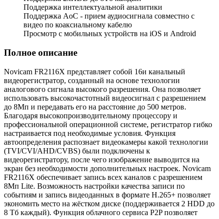
Поддержка интеллектуальной аналитики
Поддержка AoC - прием аудиосигнала совместно с
видео по коаксиальному кабелю
Просмотр с мобильных устройств на iOS и Android
Полное описание
Novicam FR2116X представляет собой 16и канальный
видеорегистратор, созданный на основе технологии
аналогового сигнала высокого разрешения. Она позволяет
использовать высокочастотный видеосигнал с разрешением
до 8Мп и передавать его на расстояние до 500 метров.
Благодаря высокопроизводительному процессору и
профессиональной операционной системе, регистратор гибко
настраивается под необходимые условия. Функция
автоопределения распознает видеокамеры какой технологии
(TVI/CVI/AHD/CVBS) были подключены к
видеорегистратору, после чего изображение выводится на
экран без необходимости дополнительных настроек. Novicam
FR2116X обеспечивает запись всех каналов с разрешением
8Мп Lite. Возможность настройки качества записи по
событиям и запись видеоданных в формате H.265+ позволяет
экономить место на жёстком диске (поддерживается 2 HDD до
8 Tб каждый). Функция облачного сервиса P2P позволяет