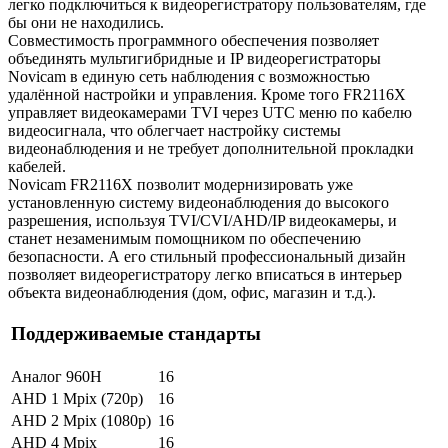
легко подключиться к видеорегистратору пользователям, где
бы они не находились.
Совместимость программного обеспечения позволяет
объединять мультигибридные и IP видеорегистраторы
Novicam в единую сеть наблюдения с возможностью
удалённой настройки и управления. Кроме того FR2116X
управляет видеокамерами TVI через UTC меню по кабелю
видеосигнала, что облегчает настройку системы
видеонаблюдения и не требует дополнительной прокладки
кабелей.
Novicam FR2116X позволит модернизировать уже
установленную систему видеонаблюдения до высокого
разрешения, используя TVI/CVI/AHD/IP видеокамеры, и
станет незаменимым помощником по обеспечению
безопасности. А его стильный профессиональный дизайн
позволяет видеорегистратору легко вписаться в интерьер
объекта видеонаблюдения (дом, офис, магазин и т.д.).
Поддерживаемые стандарты
Аналог 960H
16
AHD 1 Mpix (720p)
16
AHD 2 Mpix (1080p)
16
AHD 4 Mpix
16