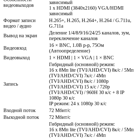
зависимый
видеовыходов
1 x HDMI (3840x2160) VGA/HDMI
зависимый
Формат записи
H.265+, H.265, H.264+, H.264 / G.711u,
видео / аудио
G.711a
Деление 1/4/8/9/16/24/25 каналов, зум,
Вывод на экран
переключение каналов
16 × BNC, 1.0В p-p, 75Ом
Видеовход
(Автоопределение)
Видеовыход
1 × HDMI | 1 × VGA | 1 × BNC
Гибридный (основной) режим:
16 x 8Мп lite (TVI/AHD/CVI) 8к/с / 5Мп
(TVI/AHD/CVI) 7к/с / 4Мп
(TVI/AHD/CVI) 8к/с / 1080р
Запись
(TVI/AHD/CVI) 15 к/с / 720р
(TVI/AHD/CVI) / 960H 30 к/с + 8 IP
1080p 30 к/с
IP режим: 24 х 1080p 30 к/с
Входной поток
72 Мбит/с
Выходной поток
72 Мбит/с
Гибридный (основной) режим:
16 x 8Мп lite (TVI/AHD/CVI) 8к/с / 5Мп
(TVI/AHD/CVI) 7к/с / 4Мп