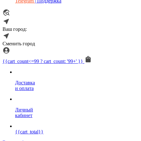
Telegram
| Поддержка
Ваш город:
Сменить город
{{cart_count<=99 ? cart_count: '99+' }}
Доставка
и оплата
Личный
кабинет
{{cart_total}}