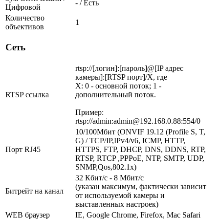
- / Есть
Цифровой
Количество
1
объективов
Сеть
rtsp://[логин]:[пароль]@[IP адрес
камеры]:[RTSP порт]/X, где
X: 0 - основной поток; 1 -
RTSP ссылка
дополнительный поток.
Пример:
rtsp://admin:admin@192.168.0.88:554/0
10/100Мбит (ONVIF 19.12 (Profile S, T,
G) / TCP/IP,IPv4/v6, ICMP, HTTP,
Порт RJ45
HTTPS, FTP, DHCP, DNS, DDNS, RTP,
RTSP, RTCP ,PPPoE, NTP, SMTP, UDP,
SNMP,Qos,802.1x)
32 Кбит/с - 8 Мбит/с
(указан максимум, фактически зависит
Битрейт на канал
от используемой камеры и
выставленных настроек)
WEB браузер
IE, Google Chrome, Firefox, Mac Safari