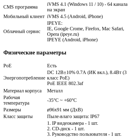
iVMS 4.1 (Windows 11 / 10) - 64 канала
CMS программа
на экран
Мобильный клиент
iVMS 4.5 (Android, iPhone)
IPEYE:
IE, Google Crome, Firefox, Mac Safari,
Облачный сервис
Opera (ipeye.ru)
IPEYE (Android, iPhone)
Физические параметры
PoE
Есть
DC 12В±10% 0.7А (ИК вкл.), 8.4Вт (3
Энергопотребление
класс PoE)
PoE IEEE 802.3af
Материал корпуса
Металл
Рабочая
-35°С ~ +60°С
температура
Размеры
ø96x91 мм (ДхВ)
Класс защиты
Пыле-влаго защита: IP67
1. IP видеокамера - 1 шт.
2. СD-диск - 1 шт.
3. Руководство пользователя - 1 шт.