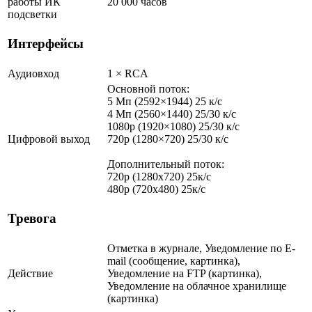
работы ИК
20 000 часов
подсветки
Интерфейсы
Аудиовход
1 × RCA
Основной поток:
5 Мп (2592×1944) 25 к/с
4 Мп (2560×1440) 25/30 к/с
1080p (1920×1080) 25/30 к/с
Цифровой выход
720p (1280×720) 25/30 к/с
Дополнительный поток:
720p (1280x720) 25к/с
480p (720х480) 25к/с
Тревога
Отметка в журнале, Уведомление по E-
mail (сообщение, картинка),
Действие
Уведомление на FTP (картинка),
Уведомление на облачное хранилище
(картинка)