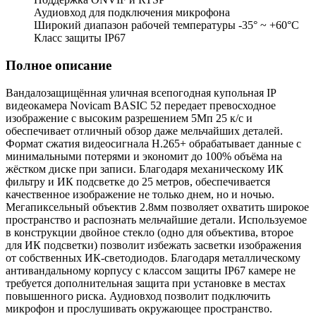
Аудиовход для подключения микрофона
Широкий диапазон рабочей температуры -35° ~ +60°C
Класс защиты IP67
Полное описание
Вандалозащищённая уличная всепогодная купольная IP
видеокамера Novicam BASIC 52 передает превосходное
изображение с высоким разрешением 5Мп 25 к/с и
обеспечивает отличный обзор даже мельчайших деталей.
Формат сжатия видеосигнала H.265+ обрабатывает данные с
минимальными потерями и экономит до 100% объёма на
жёстком диске при записи. Благодаря механическому ИК
фильтру и ИК подсветке до 25 метров, обеспечивается
качественное изображение не только днем, но и ночью.
Мегапиксельный объектив 2.8мм позволяет охватить широкое
пространство и распознать мельчайшие детали. Используемое
в конструкции двойное стекло (одно для объектива, второе
для ИК подсветки) позволит избежать засветки изображения
от собственных ИК-светодиодов. Благодаря металлическому
антивандальному корпусу с классом защиты IP67 камере не
требуется дополнительная защита при установке в местах
повышенного риска. Аудиовход позволит подключить
микрофон и прослушивать окружающее пространство.