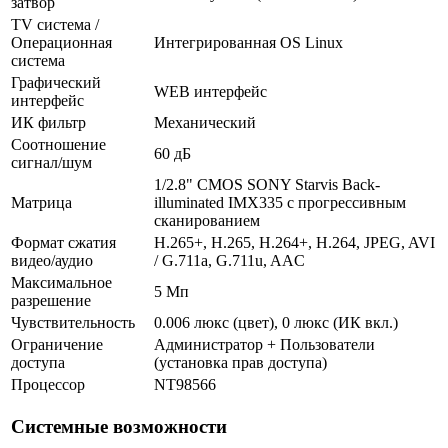
затвор
TV система /
Операционная
Интегрированная OS Linux
система
Графический
WEB интерфейс
интерфейс
ИК фильтр
Механический
Соотношение
60 дБ
сигнал/шум
1/2.8" CMOS SONY Starvis Back-
Матрица
illuminated IMX335 с прогрессивным
сканированием
Формат сжатия
H.265+, H.265, H.264+, H.264, JPEG, AVI
видео/аудио
/ G.711a, G.711u, AAC
Максимальное
5 Мп
разрешение
Чувствительность
0.006 люкс (цвет), 0 люкс (ИК вкл.)
Ограничение
Администратор + Пользователи
доступа
(установка прав доступа)
Процессор
NT98566
Системные возможности