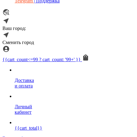
Telegram
| Поддержка
Ваш город:
Сменить город
{{cart_count<=99 ? cart_count: '99+' }}
Доставка
и оплата
Личный
кабинет
{{cart_total}}