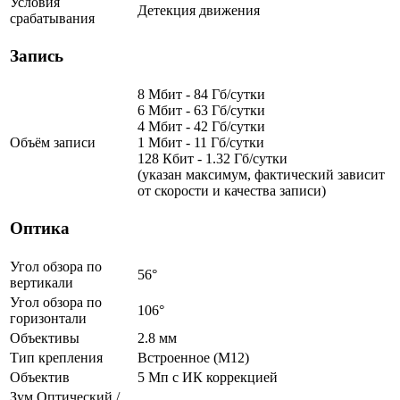
Условия
Детекция движения
срабатывания
Запись
8 Мбит - 84 Гб/сутки
6 Мбит - 63 Гб/сутки
4 Мбит - 42 Гб/сутки
Объём записи
1 Мбит - 11 Гб/сутки
128 Кбит - 1.32 Гб/сутки
(указан максимум, фактический зависит
от скорости и качества записи)
Оптика
Угол обзора по
56°
вертикали
Угол обзора по
106°
горизонтали
Объективы
2.8 мм
Тип крепления
Встроенное (М12)
Объектив
5 Мп c ИК коррекцией
Зум Оптический /