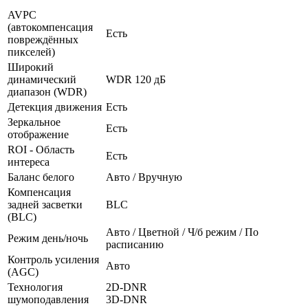
AVPC
(автокомпенсация
Есть
повреждённых
пикселей)
Широкий
динамический
WDR 120 дБ
диапазон (WDR)
Детекция движения
Есть
Зеркальное
Есть
отображение
ROI - Область
Есть
интереса
Баланс белого
Авто / Вручную
Компенсация
задней засветки
BLC
(BLC)
Авто / Цветной / Ч/б режим / По
Режим день/ночь
расписанию
Контроль усиления
Авто
(AGC)
Технология
2D-DNR
шумоподавления
3D-DNR