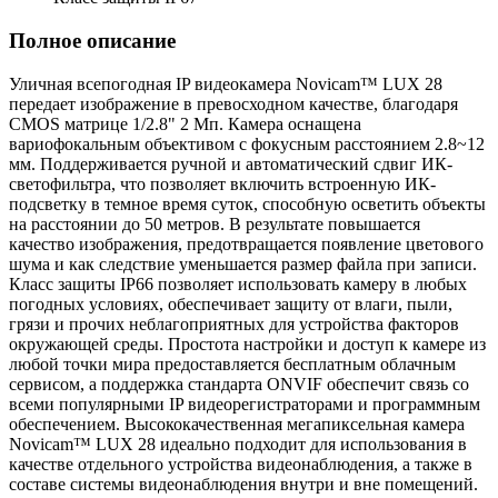
Полное описание
Уличная всепогодная IP видеокамера Novicam™ LUX 28
передает изображение в превосходном качестве, благодаря
CMOS матрице 1/2.8" 2 Мп. Камера оснащена
вариофокальным объективом с фокусным расстоянием 2.8~12
мм. Поддерживается ручной и автоматический сдвиг ИК-
светофильтра, что позволяет включить встроенную ИК-
подсветку в темное время суток, способную осветить объекты
на расстоянии до 50 метров. В результате повышается
качество изображения, предотвращается появление цветового
шума и как следствие уменьшается размер файла при записи.
Класс защиты IP66 позволяет использовать камеру в любых
погодных условиях, обеспечивает защиту от влаги, пыли,
грязи и прочих неблагоприятных для устройства факторов
окружающей среды. Простота настройки и доступ к камере из
любой точки мира предоставляется бесплатным облачным
сервисом, а поддержка стандарта ONVIF обеспечит связь со
всеми популярными IP видеорегистраторами и программным
обеспечением. Высококачественная мегапиксельная камера
Novicam™ LUX 28 идеально подходит для использования в
качестве отдельного устройства видеонаблюдения, а также в
составе системы видеонаблюдения внутри и вне помещений.