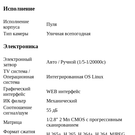
Исполнение
Исполнение
Пуля
корпуса
Тип камеры
Уличная всепогодная
Электроника
Электронный
Авто / Ручной (1/5-1/20000c)
затвор
TV система /
Операционная
Интегрированная OS Linux
система
Графический
WEB интерфейс
интерфейс
ИК фильтр
Механический
Соотношение
55 дБ
сигнал/шум
1/2.8" 2 Мп CMOS с прогрессивным
Матрица
сканированием
Формат сжатия
H.265+ ,H.265, H.264+, H.264, MJPEG