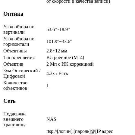
от скорости и качества записи)
Оптика
Угол обзора по
53.6°~18.9°
вертикали
Угол обзора по
101.9°~33.6°
горизонтали
Объективы
2.8~12 мм
Тип крепления
Встроенное (M14)
Объектив
2 Мп c ИК коррекцией
Зум Оптический /
4.3х / Есть
Цифровой
Количество
1
объективов
Сеть
Поддержка
внешнего
NAS
хранилища
rtsp://[логин]:[пароль]@[IP адрес