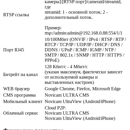
камеры]:[RTSP порт]/cameraid/streamid,
где
streamid: 1 - основной поток; 2 -
RTSP ссылка
дополнительный поток.
Пример:
rtsp://admin:admin@192.168.0.88:554/1/1
10/100Мбит (ONVIF / IPv4 / RTSP / RTP /
RTCP / TCP/IP / UDP/IP / DHCP / DNS /
Порт RJ45
DDNS / UPnP / ICMP / IGMP / NTP /
SMTP / 802.1x / SNMP / HTTP / HTTPS /
PPPoE)
128 Кбит/с - 4 Мбит/с
(указан максимум, фактически зависит
Битрейт на канал
от используемой камеры и
выставленных настроек)
WEB браузер
Google Chrome, Firefox, Microsoft Edge
CMS программа
Novicam ULTRA CMS
Мобильный клиент
Novicam UltraView (Android/iPhone)
Cloud P2P:
Облачный сервис
Novicam ULTRA CMS
Novicam UltraView (Android/iPhone)