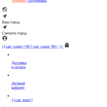
Telegram
| Поддержка
Ваш город:
Сменить город
{{cart_count<=99 ? cart_count: '99+' }}
Доставка
и оплата
Личный
кабинет
{{cart_total}}