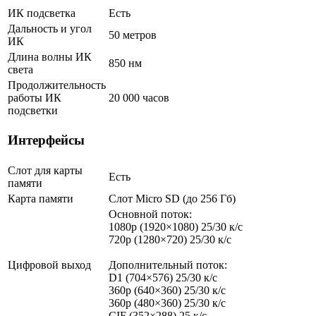
ИК подсветка
Есть
Дальность и угол
50 метров
ИК
Длина волны ИК
850 нм
света
Продолжительность
работы ИК
20 000 часов
подсветки
Интерфейсы
Слот для карты
Есть
памяти
Карта памяти
Слот Micro SD (до 256 Гб)
Основной поток:
1080p (1920×1080) 25/30 к/с
720p (1280×720) 25/30 к/с
Цифровой выход
Дополнительный поток:
D1 (704×576) 25/30 к/с
360p (640×360) 25/30 к/с
360p (480×360) 25/30 к/с
CIF (352×288) 25 к/с