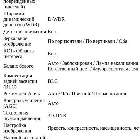
повреждённых
пикселей)
Широкий
динамический
D-WDR
диапазон (WDR)
Детекция движения
Есть
Зеркальное
По горизонтали / По вертикали / Оба
отображение
ROI - Область
Есть
интереса
Авто / Заблокирован / Лампа накаливания 
Баланс белого
Естественный цвет / Флуоресцентная лам
Компенсация
задней засветки
BLC
(BLC)
Режим день/ночь
Авто/ Ч/б / Цветной / По расписанию
Контроль усиления
Авто
(AGC)
Технология
3D-DNR
шумоподавления
Настройка
Яркость, контрастность, насыщенность, чё
изображения
Настройка скрытой