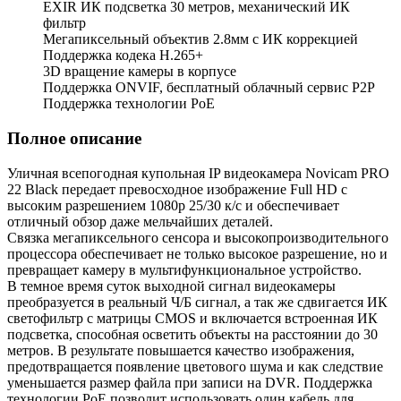
EXIR ИК подсветка 30 метров, механический ИК
фильтр
Мегапиксельный объектив 2.8мм с ИК коррекцией
Поддержка кодека H.265+
3D вращение камеры в корпусе
Поддержка ONVIF, бесплатный облачный сервис P2P
Поддержка технологии PoE
Полное описание
Уличная всепогодная купольная IP видеокамера Novicam PRO
22 Black передает превосходное изображение Full HD с
высоким разрешением 1080p 25/30 к/с и обеспечивает
отличный обзор даже мельчайших деталей.
Связка мегапиксельного сенсора и высокопроизводительного
процессора обеспечивает не только высокое разрешение, но и
превращает камеру в мультифункциональное устройство.
В темное время суток выходной сигнал видеокамеры
преобразуется в реальный Ч/Б сигнал, а так же сдвигается ИК
светофильтр с матрицы CMOS и включается встроенная ИК
подсветка, способная осветить объекты на расстоянии до 30
метров. В результате повышается качество изображения,
предотвращается появление цветового шума и как следствие
уменьшается размер файла при записи на DVR. Поддержка
технологии РоЕ позволит использовать один кабель для