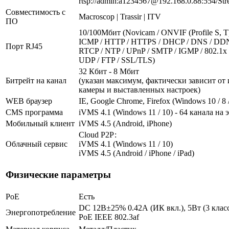
rtsp://admin:a1234567@192.168.0.88:554/Str
Совместимость с
Macroscop | Trassir | ITV
ПО
10/100Мбит (Novicam / ONVIF (Profile S, T) 
ICMP / HTTP / HTTPS / DHCP / DNS / DDNS
Порт RJ45
RTCP / NTP / UPnP / SMTP / IGMP / 802.1x /
UDP / FTP / SSL/TLS)
32 Кбит - 8 Мбит
Битрейт на канал
(указан максимум, фактически зависит от
камеры и выставленных настроек)
WEB браузер
IE, Google Chrome, Firefox (Windows 10 / 8 /
CMS программа
iVMS 4.1 (Windows 11 / 10) - 64 канала на 
Мобильный клиент
iVMS 4.5 (Android, iPhone)
Cloud Р2Р:
Облачный сервис
iVMS 4.1 (Windows 11 / 10)
iVMS 4.5 (Android / iPhone / iPad)
Физические параметры
PoE
Есть
DC 12В±25% 0.42А (ИК вкл.), 5Вт (3 клас
Энергопотребление
PoE IEEE 802.3af