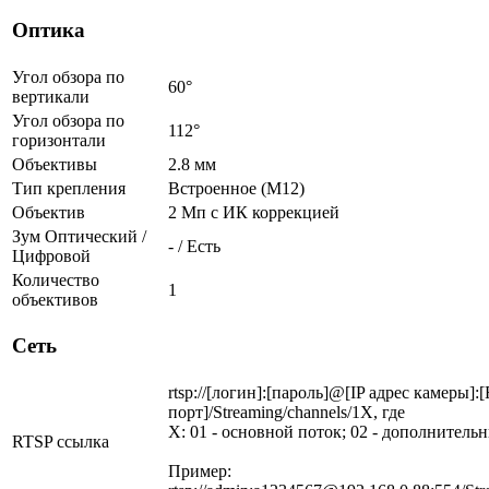
Оптика
Угол обзора по
60°
вертикали
Угол обзора по
112°
горизонтали
Объективы
2.8 мм
Тип крепления
Встроенное (М12)
Объектив
2 Мп c ИК коррекцией
Зум Оптический /
- / Есть
Цифровой
Количество
1
объективов
Сеть
rtsp://[логин]:[пароль]@[IP адрес камеры]:
порт]/Streaming/channels/1X, где
X: 01 - основной поток; 02 - дополнитель
RTSP ссылка
Пример: