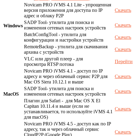
Novicam PRO iVMS 4.1 Lite - упрощенная
версия приложения для доступа по IP
Скачать
адрес и облаку P2P
SADP Tool- утилита для поиска и
Скачать
Windows
изменения сетевых настроек устройств
BatchConfigTool - утилита для
Скачать
конфигурации и настройки устройств
RemoteBackup - утилита для скачивания
Скачать
архива с устройств
VLC или другой плеер - для
Перейти
просмотра RTSP потока
Novicam PRO iVMS 4.1 - доступ по IP
адресу и через облачный сервис P2P для
Скачать
Mac OS Siera 10.12.1 и выше
SADP Tool- утилита для поиска и
Скачать
MacOS
изменения сетевых настроек устройств
Плагин для Safari - для Mac OS X El
Capitan 10.11.4 и выше (если не
Скачать
устанавливается, то используйте iVMS 4.1
для macOS)
Novicam PRO iVMS 4.5 - доступ как по IP
адресу, так и через облачный сервис
Скачать
CloudP2P (Google Play)