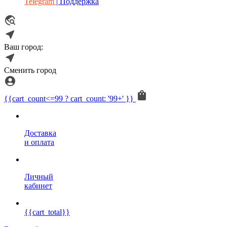
Telegram
| Поддержка
Ваш город:
Сменить город
{{cart_count<=99 ? cart_count: '99+' }}
Доставка
и оплата
Личный
кабинет
{{cart_total}}