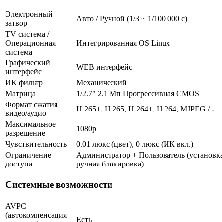
Электронный
Авто / Ручной (1/3 ~ 1/100 000 с)
затвор
TV система /
Операционная
Интегрированная OS Linux
система
Графический
WEB интерфейс
интерфейс
ИК фильтр
Механический
Матрица
1/2.7" 2.1 Мп Прогрессивная CMOS
Формат сжатия
H.265+, H.265, H.264+, H.264, MJPEG / -
видео/аудио
Максимальное
1080p
разрешение
Чувствительность
0.01 люкс (цвет), 0 люкс (ИК вкл.)
Ограничение
Администратор + Пользователь (установка
доступа
ручная блокировка)
Системные возможности
AVPC
(автокомпенсация
Есть