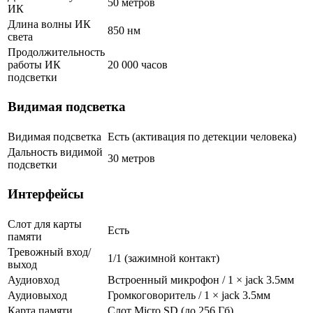
50 метров
ИК
Длина волны ИК
850 нм
света
Продолжительность
работы ИК
20 000 часов
подсветки
Видимая подсветка
Видимая подсветка
Есть (активация по детекции человека)
Дальность видимой
30 метров
подсветки
Интерфейсы
Слот для карты
Есть
памяти
Тревожный вход/
1/1 (зажимной контакт)
выход
Аудиовход
Встроенный микрофон / 1 × jack 3.5мм
Аудиовыход
Громкоговоритель / 1 × jack 3.5мм
Карта памяти
Слот Micro SD (до 256 Гб)