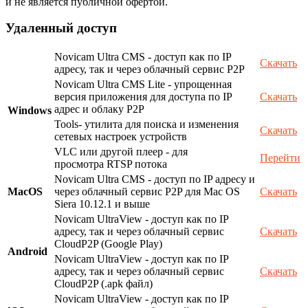
и не является публичной офертой.
Удаленный доступ
Novicam Ultra CMS - доступ как по IP
Скачать
адресу, так и через облачный сервис P2P
Novicam Ultra CMS Lite - упрощенная
версия приложения для доступа по IP
Скачать
адрес и облаку P2P
Windows
Tools- утилита для поиска и изменения
Скачать
сетевых настроек устройств
VLC или другой плеер - для
Перейти
просмотра RTSP потока
Novicam Ultra CMS - доступ по IP адресу и
MacOS
через облачный сервис P2P для Mac OS
Скачать
Siera 10.12.1 и выше
Novicam UltraView - доступ как по IP
адресу, так и через облачный сервис
Скачать
CloudP2P (Google Play)
Android
Novicam UltraView - доступ как по IP
адресу, так и через облачный сервис
Скачать
CloudP2P (.apk файл)
Novicam UltraView - доступ как по IP