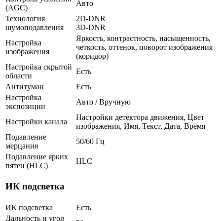
Авто
(AGC)
Технология
2D-DNR
шумоподавления
3D-DNR
Яркость, контрастность, насыщенность,
Настройка
четкость, оттенок, поворот изображения
изображения
(коридор)
Настройка скрытой
Есть
области
Антитуман
Есть
Настройка
Авто / Вручную
экспозиции
Настройки детектора движения, Цвет
Настройки канала
изображения, Имя, Текст, Дата, Время
Подавление
50/60 Гц
мерцания
Подавление ярких
HLC
пятен (HLC)
ИК подсветка
ИК подсветка
Есть
Дальность и угол