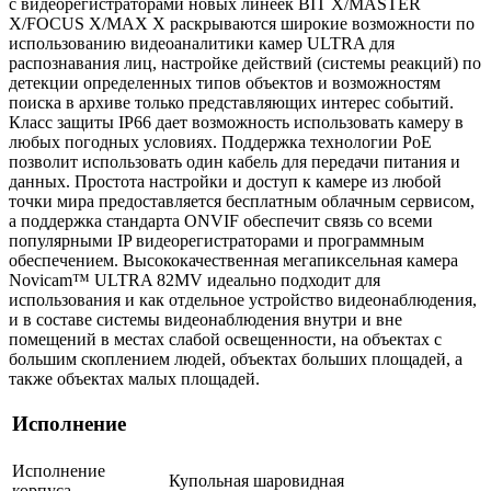
с видеорегистраторами новых линеек BIT X/MASTER
X/FOCUS X/MAX X раскрываются широкие возможности по
использованию видеоаналитики камер ULTRA для
распознавания лиц, настройке действий (системы реакций) по
детекции определенных типов объектов и возможностям
поиска в архиве только представляющих интерес событий.
Класс защиты IР66 дает возможность использовать камеру в
любых погодных условиях. Поддержка технологии РоЕ
позволит использовать один кабель для передачи питания и
данных. Простота настройки и доступ к камере из любой
точки мира предоставляется бес­платным облачным сервисом,
а поддержка стандарта ONVIF обеспечит связь со всеми
популярными IP видеорегистраторами и программным
обеспечением. Высококачественная мегапиксельная камера
Novicam™ ULTRA 82МV идеально подходит для
использования и как отдельное устройство видеонаблюдения,
и в составе системы видеонаблюдения внутри и вне
помещений в местах слабой освещенности, на объектах с
большим скоплением людей, объектах больших площадей, а
также объектах малых площадей.
Исполнение
Исполнение
Купольная шаровидная
корпуса