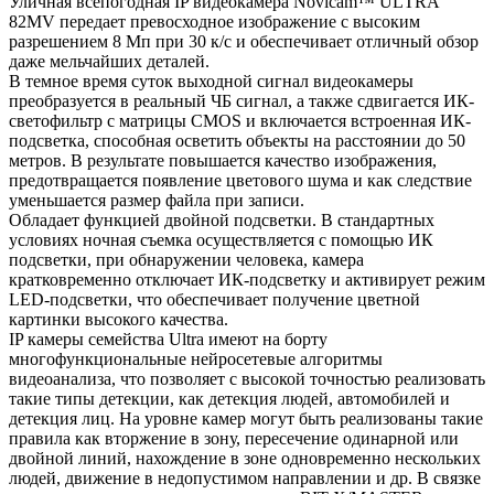
Уличная всепогодная IP видеокамера Novicam™ ULТRA
82МV передает превосходное изображение с высоким
разрешением 8 Мп при 30 к/с и обеспечивает отличный обзор
даже мельчайших деталей.
В темное время суток выходной сигнал видеокамеры
преобразуется в реальный ЧБ сигнал, а также сдвигается ИК-
светофильтр с матрицы CMOS и включается встроенная ИК-
подсветка, способная осветить объекты на расстоянии до 50
метров. В результате повышается качество изображения,
предотвращается появление цветового шума и как следствие
уменьшается размер файла при записи.
Обладает функцией двойной подсветки. В стандартных
условиях ночная съемка осуществляется с помощью ИК
подсветки, при обнаружении человека, камера
кратковременно отключает ИК-подсветку и активирует режим
LED-подсветки, что обеспечивает получение цветной
картинки высокого качества.
IP камеры семейства Ultra имеют на борту
многофункциональные нейросетевые алгоритмы
видеоанализа, что позволяет с высокой точностью реализовать
такие типы детекции, как детекция людей, автомобилей и
детекция лиц. На уровне камер могут быть реализованы такие
правила как вторжение в зону, пересечение одинарной или
двойной линий, нахождение в зоне одновременно нескольких
людей, движение в недопустимом направлении и др. В связке