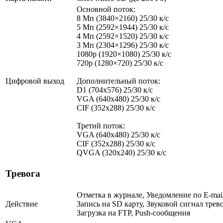
Основной поток:
8 Мп (3840×2160) 25/30 к/с
5 Мп (2592×1944) 25/30 к/с
4 Мп (2592×1520) 25/30 к/с
3 Мп (2304×1296) 25/30 к/с
1080p (1920×1080) 25/30 к/с
720p (1280×720) 25/30 к/с
Цифровой выход
Дополнительный поток:
D1 (704x576) 25/30 к/с
VGA (640x480) 25/30 к/с
CIF (352x288) 25/30 к/с
Третий поток:
VGA (640x480) 25/30 к/с
CIF (352x288) 25/30 к/с
QVGA (320х240) 25/30 к/с
Тревога
Отметка в журнале, Уведомление по E-mail
Действие
Запись на SD карту, Звуковой сигнал трев
Загрузка на FTP, Push-сообщения