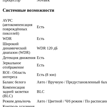
Процессор
Novatek
Системные возможности
AVPC
(автокомпенсация
Есть
повреждённых
пикселей)
WDR
Есть
Широкий
динамический
WDR 120 дБ
диапазон (WDR)
Детекция движения
Есть
Зеркальное
Есть
отображение
ROI - Область
Есть (8 зон)
интереса
Баланс белого
Авто / Вручную / Предустановленный бал
Компенсация
задней засветки
BLC
(BLC)
Режим день/ночь
Авто / Цветной / Ч/б режим / По расписа
Контроль усиления