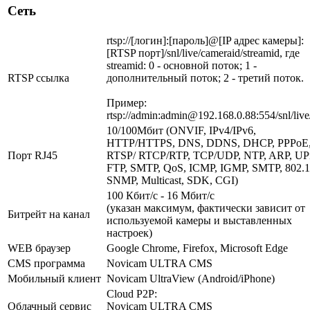
Сеть
rtsp://[логин]:[пароль]@[IP адрес камеры]:
[RTSP порт]/snl/live/cameraid/streamid, где
streamid: 0 - основной поток; 1 -
RTSP ссылка
дополнительный поток; 2 - третий поток.
Пример:
rtsp://admin:admin@192.168.0.88:554/snl/live
10/100Мбит (ONVIF, IPv4/IPv6,
HTTP/HTTPS, DNS, DDNS, DHCP, PPPoE
Порт RJ45
RTSP/ RTCP/RTP, TCP/UDP, NTP, ARP, UP
FTP, SMTP, QoS, ICMP, IGMP, SMTP, 802.1
SNMP, Multicast, SDK, CGI)
100 Кбит/с - 16 Мбит/с
(указан максимум, фактически зависит от
Битрейт на канал
используемой камеры и выставленных
настроек)
WEB браузер
Google Chrome, Firefox, Microsoft Edge
CMS программа
Novicam ULTRA CMS
Мобильный клиент
Novicam UltraView (Android/iPhone)
Cloud P2P:
Облачный сервис
Novicam ULTRA CMS