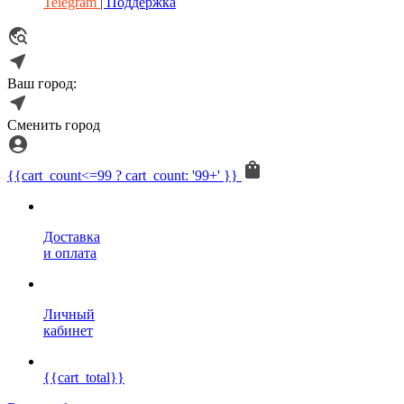
Telegram
| Поддержка
Ваш город:
Сменить город
{{cart_count<=99 ? cart_count: '99+' }}
Доставка
и оплата
Личный
кабинет
{{cart_total}}