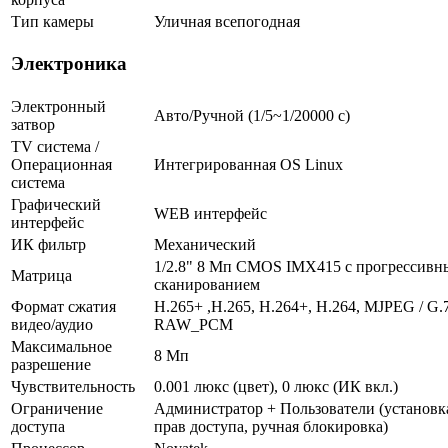
Тип камеры
Уличная всепогодная
Электроника
Электронный
Авто/Ручной (1/5~1/20000 c)
затвор
TV система /
Операционная
Интегрированная OS Linux
система
Графический
WEB интерфейс
интерфейс
ИК фильтр
Механический
1/2.8" 8 Мп CMOS IMX415 с прогрессив
Матрица
сканированием
Формат сжатия
H.265+ ,H.265, H.264+, H.264, MJPEG / G.
видео/аудио
RAW_PCM
Максимальное
8 Мп
разрешение
Чувствительность
0.001 люкс (цвет), 0 люкс (ИК вкл.)
Ограничение
Администратор + Пользователи (установк
доступа
прав доступа, ручная блокировка)