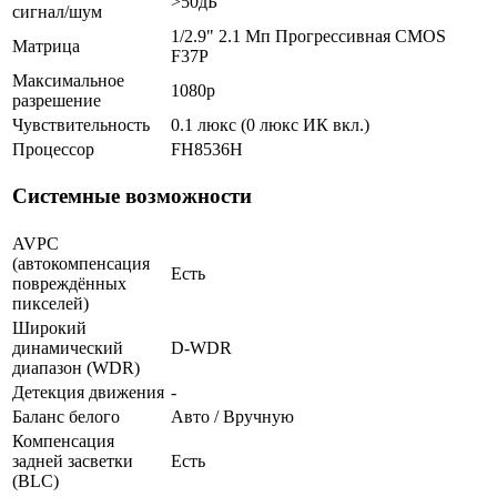
>50дБ
сигнал/шум
1/2.9" 2.1 Мп Прогрессивная CMOS
Матрица
F37P
Максимальное
1080p
разрешение
Чувствительность
0.1 люкс (0 люкс ИК вкл.)
Процессор
FH8536H
Системные возможности
AVPC
(автокомпенсация
Есть
повреждённых
пикселей)
Широкий
динамический
D-WDR
диапазон (WDR)
Детекция движения
-
Баланс белого
Авто / Вручную
Компенсация
задней засветки
Есть
(BLC)