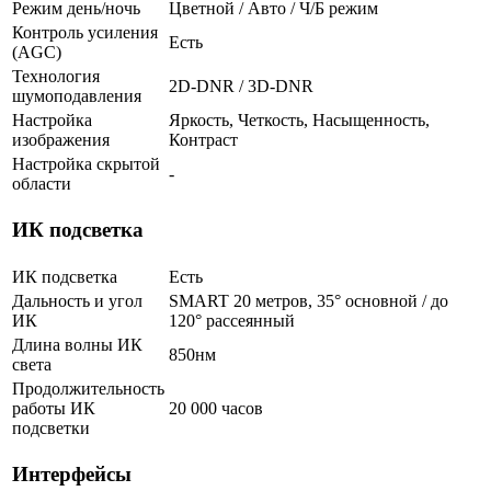
Режим день/ночь
Цветной / Авто / Ч/Б режим
Контроль усиления
Есть
(AGC)
Технология
2D-DNR / 3D-DNR
шумоподавления
Настройка
Яркость, Четкость, Насыщенность,
изображения
Контраст
Настройка скрытой
-
области
ИК подсветка
ИК подсветка
Есть
Дальность и угол
SMART 20 метров, 35° основной / до
ИК
120° рассеянный
Длина волны ИК
850нм
света
Продолжительность
работы ИК
20 000 часов
подсветки
Интерфейсы