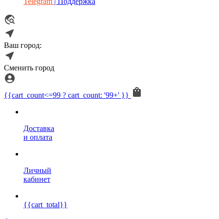
Telegram
| Поддержка
Ваш город:
Сменить город
{{cart_count<=99 ? cart_count: '99+' }}
Доставка
и оплата
Личный
кабинет
{{cart_total}}