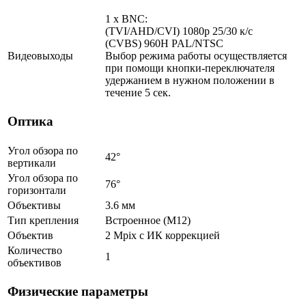
1 x BNC:
(TVI/AHD/CVI) 1080p 25/30 к/с
(CVBS) 960H PAL/NTSC
Видеовыходы
Выбор режима работы осуществляется
при помощи кнопки-переключателя
удержанием в нужном положении в
течение 5 сек.
Оптика
Угол обзора по
42°
вертикали
Угол обзора по
76°
горизонтали
Объективы
3.6 мм
Тип крепления
Встроенное (М12)
Объектив
2 Mpix c ИК коррекцией
Количество
1
объективов
Физические параметры