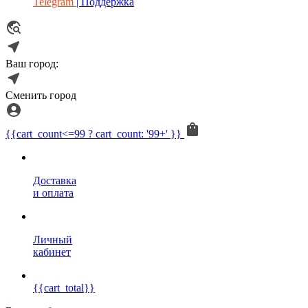
Telegram
| Поддержка
Ваш город:
Сменить город
{{cart_count<=99 ? cart_count: '99+' }}
Доставка
и оплата
Личный
кабинет
{{cart_total}}