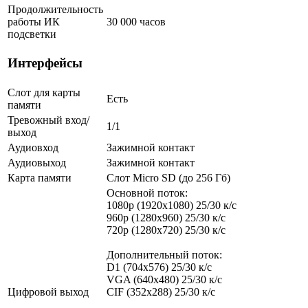
Продолжительность
работы ИК
30 000 часов
подсветки
Интерфейсы
Слот для карты
Есть
памяти
Тревожный вход/
1/1
выход
Аудиовход
Зажимной контакт
Аудиовыход
Зажимной контакт
Карта памяти
Слот Micro SD (до 256 Гб)
Основной поток:
1080p (1920х1080) 25/30 к/с
960р (1280х960) 25/30 к/с
720p (1280х720) 25/30 к/с
Дополнительный поток:
D1 (704x576) 25/30 к/с
VGA (640x480) 25/30 к/с
Цифровой выход
CIF (352x288) 25/30 к/с