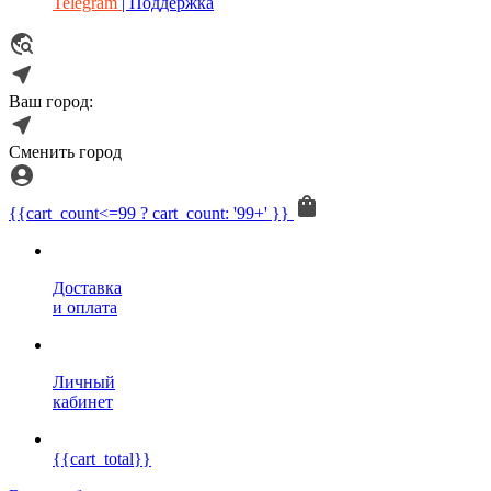
Telegram
| Поддержка
Ваш город:
Сменить город
{{cart_count<=99 ? cart_count: '99+' }}
Доставка
и оплата
Личный
кабинет
{{cart_total}}