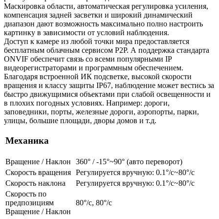
Маскировка области, автоматическая регулировка усиления,
компенсация задней засветки и широкий динамический
диапазон дают возможность максимально полно настроить
картинку в зависимости от условий наблюдения.
Доступ к камере из любой точки мира предоставляется
бесплатным облачным сервисом P2P. А поддержка стандарта
ONVIF обеспечит связь со всеми популярными IP
видеорегистраторами и программным обеспечением.
Благодаря встроенной ИК подсветке, высокой скорости
вращения и классу защиты IP67, наблюдение может вестись за
быстро движущимися объектами при слабой освещенности и
в плохих погодных условиях. Например: дороги,
заповедники, порты, железные дороги, аэропорты, парки,
улицы, большие площади, дворы домов и т.д.
Механика
Вращение / Наклон
360° / -15°~90° (авто переворот)
Скорость вращения
Регулируется вручную: 0.1°/с~80°/с
Скорость наклона
Регулируется вручную: 0.1°/с~80°/с
Скорость по
предпозициям
80°/с, 80°/с
Вращение / Наклон