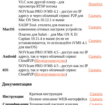
VLC или другой плеер - для
Перейти
просмотра RTSP потока
NOVIcam PRO iVMS 4.1 - доступ по IP
адресу и через облачный сервис P2P для
Скачать
Mac OS Siera 10.12.1 и выше
SADP Tool- утилита для поиска и
Скачать
MacOS
изменения сетевых настроек устройств
Плагин для Safari - для Mac OS X El
Capitan 10.11.4 и выше (если не
Скачать
устанавливается, то используйте iVMS 4.1
для macOS)
NOVIcam PRO iVMS 4.5 - доступ как по IP
Android
адресу, так и через облачный сервис
Скачать
CloudP2P (
Видеоруководство
)
NOVIcam PRO iVMS 4.5 - доступ как по IP
iOS
адресу, так и через облачный сервис
Скачать
CloudP2P (
Видеоруководство
)
Документация
Краткая инструкция
Скачать
Инструкции
Полное описание WEB-интерфейса
Скачать
Спецификации
Технический паспорт изделия
Скачать