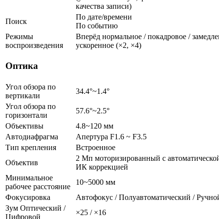
качества записи)
По дате/времени
Поиск
По событию
Режимы
Вперёд нормальное / покадровое / замедлен
воспроизведения
ускоренное (×2, ×4)
Оптика
Угол обзора по
34.4°~1.4°
вертикали
Угол обзора по
57.6°~2.5°
горизонтали
Объективы
4.8~120 мм
Автодиафрагма
Апертура F1.6 ~ F3.5
Тип крепления
Встроенное
2 Мп моторизированный с автоматическо
Объектив
ИК коррекцией
Минимальное
10~5000 мм
рабочее расстояние
Фокусировка
Автофокус / Полуавтоматический / Ручно
Зум Оптический /
×25 / ×16
Цифровой