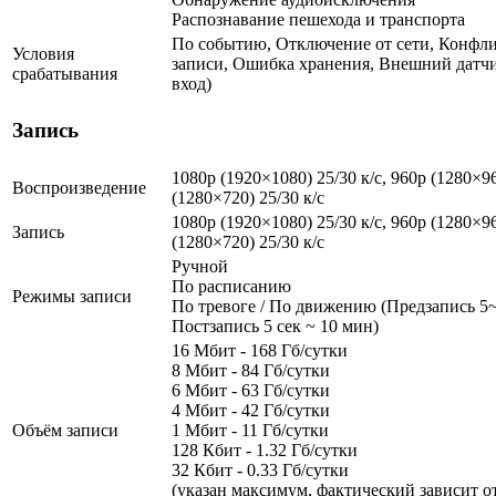
Распознавание пешехода и транспорта
По событию, Отключение от сети, Конфли
Условия
записи, Ошибка хранения, Внешний датч
срабатывания
вход)
Запись
1080p (1920×1080) 25/30 к/с, 960p (1280×96
Воспроизведение
(1280×720) 25/30 к/с
1080p (1920×1080) 25/30 к/с, 960p (1280×96
Запись
(1280×720) 25/30 к/с
Ручной
По расписанию
Режимы записи
По тревоге / По движению (Предзапись 5~
Постзапись 5 сек ~ 10 мин)
16 Мбит - 168 Гб/сутки
8 Мбит - 84 Гб/сутки
6 Мбит - 63 Гб/сутки
4 Мбит - 42 Гб/сутки
Объём записи
1 Мбит - 11 Гб/сутки
128 Кбит - 1.32 Гб/сутки
32 Кбит - 0.33 Гб/сутки
(указан максимум, фактический зависит о