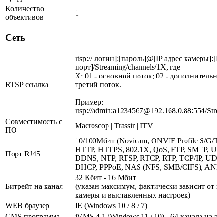
Количество
1
объективов
Сеть
rtsp://[логин]:[пароль]@[IP адрес камеры]:
порт]/Streaming/channels/1X, где
X: 01 - основной поток; 02 - дополнительн
RTSP ссылка
третий поток.
Пример:
rtsp://admin:a1234567@192.168.0.88:554/Str
Совместимость с
Macroscop | Trassir | ITV
ПО
10/100Мбит (Novicam, ONVIF Profile S/G/T,
HTTP, HTTPS, 802.1X, QoS, FTP, SMTP, 
Порт RJ45
DDNS, NTP, RTSP, RTCP, RTP, TCP/IP, UD
DHCP, PPPoE, NAS (NFS, SMB/CIFS), AN
32 Кбит - 16 Мбит
Битрейт на канал
(указан максимум, фактически зависит от
камеры и выставленных настроек)
WEB браузер
IE (Windows 10 / 8 / 7)
CMS программа
iVMS 4.1 (Windows 11 / 10) - 64 канала на 