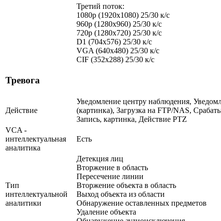
Третий поток:
1080p (1920х1080) 25/30 к/с
960р (1280х960) 25/30 к/с
720p (1280х720) 25/30 к/с
D1 (704x576) 25/30 к/с
VGA (640x480) 25/30 к/с
CIF (352x288) 25/30 к/с
Тревога
Уведомление центру наблюдения, Уведомл
Действие
(картинка), Загрузка на FTP/NAS, Срабат
Запись, картинка, Действие PTZ
VCA -
интеллектуальная
Есть
аналитика
Детекция лиц
Вторжение в область
Пересечение линии
Тип
Вторжение объекта в область
интеллектуальной
Выход объекта из области
аналитики
Обнаружение оставленных предметов
Удаление объекта
Обнаружение аудиоисключения