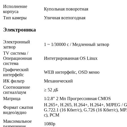
Исполнение
Купольная поворотная
корпуса
Тип камеры
Уличная всепогодная
Электроника
Электронный
1 ~ 1/30000 с / Медленный затвор
затвор
TV система /
Операционная
Интегрированная OS Linux
система
Графический
WEB интерфейс, OSD меню
интерфейс
ИК фильтр
Механический
Соотношение
≥ 52 дБ
сигнал/шум
Матрица
1/2.8" 2 Мп Прогрессивная CMOS
H.265+, H.265, H.264+, H.264+, MJPEG / G.
Формат сжатия
G.722.1 (16 Кбит/с), G.726 (16 Кбит/с), M
видео/аудио
с), PCM
Максимальное
1080p
разрешение