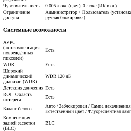
Чувствительность
0.005 люкс (цвет), 0 люкс (ИК вкл.)
Ограничение
Администратор + Пользователь (установка
доступа
ручная блокировка)
Системные возможности
AVPC
(автокомпенсация
Есть
повреждённых
пикселей)
WDR
Есть
Широкий
динамический
WDR 120 дБ
диапазон (WDR)
Детекция движения
Есть
ROI - Область
Есть
интереса
Авто / Заблокирован / Лампа накаливания 
Баланс белого
Естественный цвет / Флуоресцентная лам
Компенсация
задней засветки
BLC
(BLC)