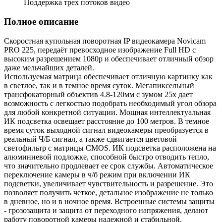
Поддержка трех потоков видео
Полное описание
Скоростная купольная поворотная IP видеокамера Novicam
PRO 225, передаёт превосходное изображение Full HD с
высоким разрешением 1080p и обеспечивает отличный обзор
даже мельчайших деталей.
Используемая матрица обеспечивает отличную картинку как
в светлое, так и в темное время суток. Мегапиксельный
трансфокаторный объектив 4.8-120мм с зумом 25х дает
возможность с легкостью подобрать необходимый угол обзора
для любой конкретной ситуации. Мощная интеллектуальная
ИК подсветка освещает расстояние до 100 метров. В темное
время суток выходной сигнал видеокамеры преобразуется в
реальный Ч/Б сигнал, а также сдвигается цветовой
светофильтр с матрицы CMOS. ИК подсветка расположена на
алюминиевой подложке, способной быстро отводить тепло,
что значительно продлевает ее срок службы. Автоматическое
переключение камеры в ч/б режим при включении ИК
подсветки, увеличивает чувствительность и разрешение. Это
позволяет получить четкое, детальное изображение не только
в дневное, но и в ночное время. Встроенные системы защиты
- грозозащита и защита от переходного напряжения, делают
работу поворотной камеры надежной и стабильной.