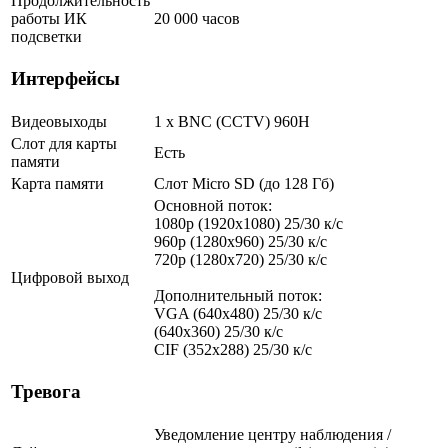
Продолжительность
работы ИК
20 000 часов
подсветки
Интерфейсы
Видеовыходы
1 х BNC (CCTV) 960H
Слот для карты
Есть
памяти
Карта памяти
Слот Micro SD (до 128 Гб)
Основной поток:
1080p (1920x1080) 25/30 к/с
960p (1280х960) 25/30 к/с
720p (1280х720) 25/30 к/с
Цифровой выход
Дополнительный поток:
VGA (640x480) 25/30 к/с
(640x360) 25/30 к/с
CIF (352x288) 25/30 к/с
Тревога
Уведомление центру наблюдения /