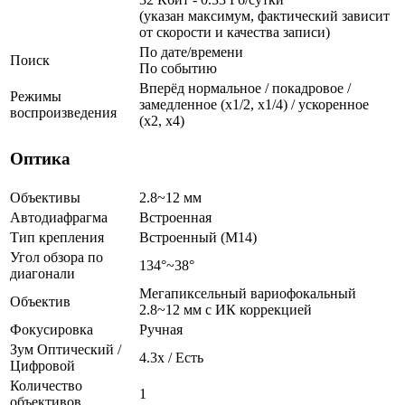
(указан максимум, фактический зависит
от скорости и качества записи)
По дате/времени
Поиск
По событию
Вперёд нормальное / покадровое /
Режимы
замедленное (х1/2, х1/4) / ускоренное
воспроизведения
(х2, х4)
Оптика
Объективы
2.8~12 мм
Автодиафрагма
Встроенная
Тип крепления
Встроенный (М14)
Угол обзора по
134°~38°
диагонали
Мегапиксельный вариофокальный
Объектив
2.8~12 мм c ИК коррекцией
Фокусировка
Ручная
Зум Оптический /
4.3х / Есть
Цифровой
Количество
1
объективов