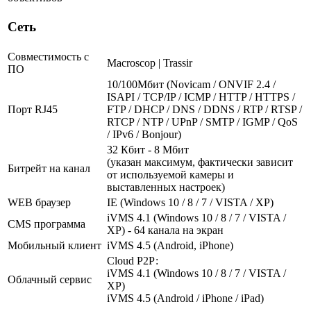
Сеть
Совместимость с
Macroscop | Trassir
ПО
10/100Мбит (Novicam / ONVIF 2.4 /
ISAPI / TCP/IP / ICMP / HTTP / HTTPS /
Порт RJ45
FTP / DHCP / DNS / DDNS / RTP / RTSP /
RTCP / NTP / UPnP / SMTP / IGMP / QoS
/ IPv6 / Bonjour)
32 Кбит - 8 Мбит
(указан максимум, фактически зависит
Битрейт на канал
от используемой камеры и
выставленных настроек)
WEB браузер
IE (Windows 10 / 8 / 7 / VISTA / XP)
iVMS 4.1 (Windows 10 / 8 / 7 / VISTA /
CMS программа
XP) - 64 канала на экран
Мобильный клиент
iVMS 4.5 (Android, iPhone)
Cloud Р2Р:
iVMS 4.1 (Windows 10 / 8 / 7 / VISTA /
Облачный сервис
XP)
iVMS 4.5 (Android / iPhone / iPad)