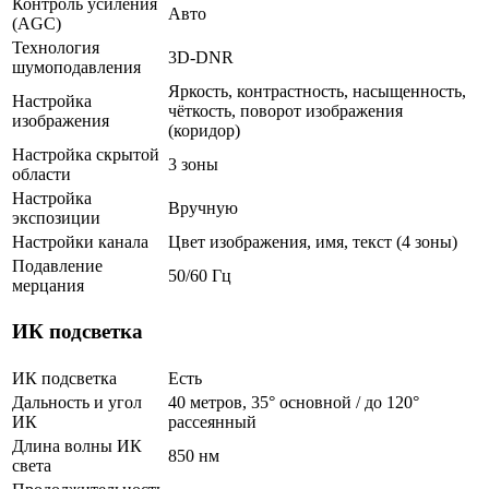
Контроль усиления
Авто
(AGC)
Технология
3D-DNR
шумоподавления
Яркость, контрастность, насыщенность,
Настройка
чёткость, поворот изображения
изображения
(коридор)
Настройка скрытой
3 зоны
области
Настройка
Вручную
экспозиции
Настройки канала
Цвет изображения, имя, текст (4 зоны)
Подавление
50/60 Гц
мерцания
ИК подсветка
ИК подсветка
Есть
Дальность и угол
40 метров, 35° основной / до 120°
ИК
рассеянный
Длина волны ИК
850 нм
света