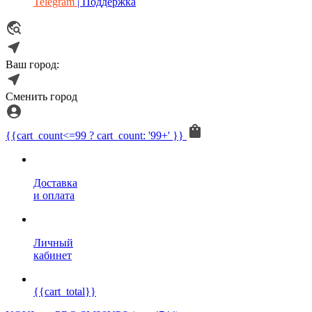
Telegram
| Поддержка
Ваш город:
Сменить город
{{cart_count<=99 ? cart_count: '99+' }}
Доставка
и оплата
Личный
кабинет
{{cart_total}}