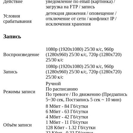
Действие
уведомление по email (картинка) /
загрузка на FTP / запись
детекция движения / оповещение /
Условия
отключение от сети / конфликт IP /
срабатывания
исключения хранения
Запись
1080p (1920x1080) 25/30 к/с, 960p
Воспроизведение
(1280х960) 25/30 к/с, 720p (1280х720)
25/30 к/с
1080p (1920x1080) 25/30 к/с, 960p
Запись
(1280х960) 25/30 к/с, 720p (1280х720)
25/30 к/с
Ручной
По расписанию
Режимы записи
По тревоге / По движению (Предзапись
5~30 сек, Постзапись 5 сек ~ 10 мин)
8 Мбит - 84 Гб/сутки
6 Мбит - 63 Гб/сутки
4 Мбит - 42 Гб/сутки
1 Мбит - 11 Гб/сутки
Объём записи
128 Кбит - 1.32 Гб/сутки
32 Кбит - 0.33 Гб/сутки