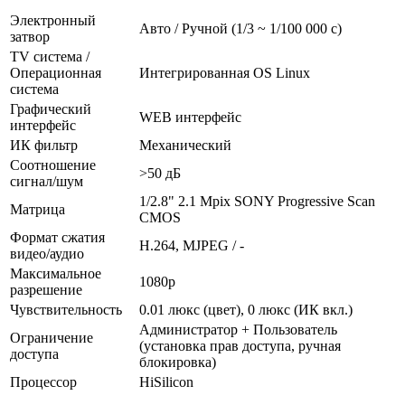
Электронный
Авто / Ручной (1/3 ~ 1/100 000 с)
затвор
TV система /
Операционная
Интегрированная OS Linux
система
Графический
WEB интерфейс
интерфейс
ИК фильтр
Механический
Соотношение
>50 дБ
сигнал/шум
1/2.8" 2.1 Mpix SONY Progressive Scan
Матрица
CMOS
Формат сжатия
H.264, MJPEG / -
видео/аудио
Максимальное
1080p
разрешение
Чувствительность
0.01 люкс (цвет), 0 люкс (ИК вкл.)
Администратор + Пользователь
Ограничение
(установка прав доступа, ручная
доступа
блокировка)
Процессор
HiSilicon