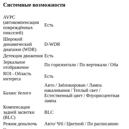
Системные возможности
AVPC
(автокомпенсация
Есть
повреждённых
пикселей)
Широкий
динамический
D-WDR
диапазон (WDR)
Детекция движения
Есть
Зеркальное
По горизонтали / По вертикали / Оба
отображение
ROI - Область
Есть
интереса
Авто / Заблокирован / Лампа
накаливания / Теплый свет /
Баланс белого
Естественный цвет / Флуорисцентная
лампа
Компенсация
задней засветки
BLC
(BLC)
Режим день/ночь
Авто/ Ч/б / Цветной / По расписанию