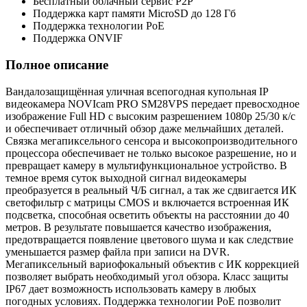
Бесплатный облачный сервис P2P
Поддержка карт памяти MicroSD до 128 Гб
Поддержка технологии PoE
Поддержка ONVIF
Полное описание
Вандалозащищённая уличная всепогодная купольная IP
видеокамера NOVIcam PRO SM28VPS передает превосходное
изображение Full HD с высоким разрешением 1080p 25/30 к/с
и обеспечивает отличный обзор даже мельчайших деталей.
Связка мегапиксельного сенсора и высокопроизводительного
процессора обеспечивает не только высокое разрешение, но и
превращает камеру в мультифункциональное устройство. В
темное время суток выходной сигнал видеокамеры
преобразуется в реальный Ч/Б сигнал, а так же сдвигается ИК
светофильтр с матрицы CMOS и включается встроенная ИК
подсветка, способная осветить объекты на расстоянии до 40
метров. В результате повышается качество изображения,
предотвращается появление цветового шума и как следствие
уменьшается размер файла при записи на DVR.
Мегапиксельный вариофокальный объектив с ИК коррекцией
позволяет выбрать необходимый угол обзора. Класс защиты
IP67 дает возможность использовать камеру в любых
погодных условиях. Поддержка технологии РоЕ позволит