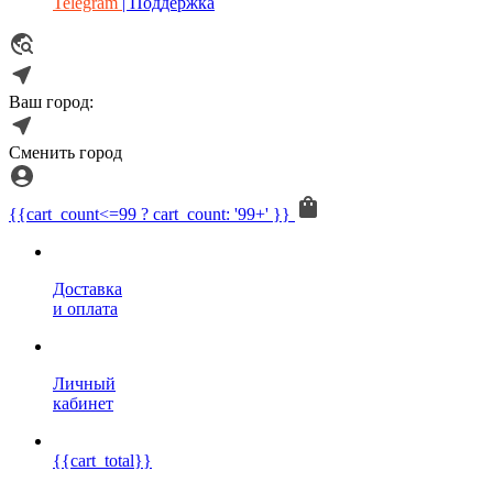
Telegram
| Поддержка
Ваш город:
Сменить город
{{cart_count<=99 ? cart_count: '99+' }}
Доставка
и оплата
Личный
кабинет
{{cart_total}}