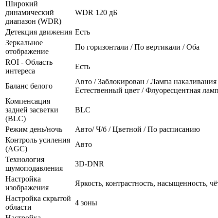
Широкий
динамический
WDR 120 дБ
диапазон (WDR)
Детекция движения
Есть
Зеркальное
По горизонтали / По вертикали / Оба
отображение
ROI - Область
Есть
интереса
Авто / Заблокирован / Лампа накаливания 
Баланс белого
Естественный цвет / Флуоресцентная лам
Компенсация
задней засветки
BLC
(BLC)
Режим день/ночь
Авто/ Ч/б / Цветной / По расписанию
Контроль усиления
Авто
(AGC)
Технология
3D-DNR
шумоподавления
Настройка
Яркость, контрастность, насыщенность, чё
изображения
Настройка скрытой
4 зоны
области
Настройка