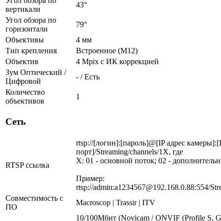
Угол обзора по
43°
вертикали
Угол обзора по
79°
горизонтали
Объективы
4 мм
Тип крепления
Встроенное (М12)
Объектив
4 Mpix c ИК коррекцией
Зум Оптический /
- / Есть
Цифровой
Количество
1
объективов
Сеть
rtsp://[логин]:[пароль]@[IP адрес камеры]:
порт]/Streaming/channels/1X, где
X: 01 - основной поток; 02 - дополнитель
RTSP ссылка
Пример:
rtsp://admin:a1234567@192.168.0.88:554/Str
Совместимость с
Macroscop | Trassir | ITV
ПО
10/100Мбит (Novicam / ONVIF (Profile S, G,