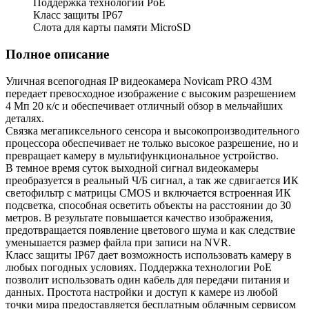
Поддержка технологии PoE
Класс защиты IP67
Слота для карты памяти MicroSD
Полное описание
Уличная всепогодная IP видеокамера Novicam PRO 43M
передает превосходное изображение с высоким разрешением
4 Мп 20 к/с и обеспечивает отличный обзор в мельчайших
деталях.
Связка мегапиксельного сенсора и высокопроизводительного
процессора обеспечивает не только высокое разрешение, но и
превращает камеру в мультифункциональное устройство.
В темное время суток выходной сигнал видеокамеры
преобразуется в реальный Ч/Б сигнал, а так же сдвигается ИК
светофильтр с матрицы CMOS и включается встроенная ИК
подсветка, способная осветить объекты на расстоянии до 30
метров. В результате повышается качество изображения,
предотвращается появление цветового шума и как следствие
уменьшается размер файла при записи на NVR.
Класс защиты IP67 дает возможность использовать камеру в
любых погодных условиях. Поддержка технологии РоЕ
позволит использовать один кабель для передачи питания и
данных. Простота настройки и доступ к камере из любой
точки мира предоставляется бесплатным облачным сервисом