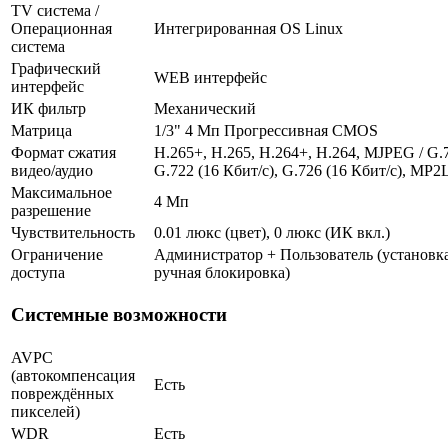
TV система /
Операционная
Интегрированная OS Linux
система
Графический
WEB интерфейс
интерфейс
ИК фильтр
Механический
Матрица
1/3" 4 Мп Прогрессивная CMOS
Формат сжатия
H.265+, H.265, H.264+, H.264, MJPEG / G.7
видео/аудио
G.722 (16 Кбит/с), G.726 (16 Кбит/с), MP2
Максимальное
4 Мп
разрешение
Чувствительность
0.01 люкс (цвет), 0 люкс (ИК вкл.)
Ограничение
Администратор + Пользователь (установка
доступа
ручная блокировка)
Системные возможности
AVPC
(автокомпенсация
Есть
повреждённых
пикселей)
WDR
Есть