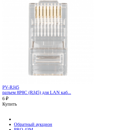
PV-RJ45
разъем 8P8C (RJ45) для LAN каб...
6 ₽
Купить
Обратный аукцион
PRO 43M