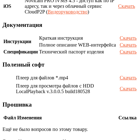
Novicam PRO iVMS 4.5 - доступ как по IP
iOS
адресу, так и через облачный сервис
Скачать
CloudP2P (
Видеоруководство
)
Документация
Краткая инструкция
Скачать
Инструкции
Полное описание WEB-интерфейса
Скачать
Спецификации
Технический паспорт изделия
Скачать
Полезный софт
Плеер для файлов *.mp4
Скачать
Плеер для просмотра файлов с HDD
Скачать
LocalPlayback v.3.0.0.5 build180528
Прошивка
Файл
Изменения
Ссылка
Ещё не было вопросов по этому товару.