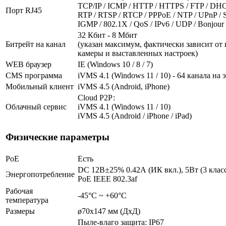
TCP/IP / ICMP / HTTP / HTTPS / FTP / DH
Порт RJ45
RTP / RTSP / RTCP / PPPoE / NTP / UPnP /
IGMP / 802.1X / QoS / IPv6 / UDP / Bonjour
32 Кбит - 8 Мбит
Битрейт на канал
(указан максимум, фактически зависит от
камеры и выставленных настроек)
WEB браузер
IE (Windows 10 / 8 / 7)
CMS программа
iVMS 4.1 (Windows 11 / 10) - 64 канала на 
Мобильный клиент
iVMS 4.5 (Android, iPhone)
Cloud Р2Р:
Облачный сервис
iVMS 4.1 (Windows 11 / 10)
iVMS 4.5 (Android / iPhone / iPad)
Физические параметры
PoE
Есть
DC 12В±25% 0.42А (ИК вкл.), 5Вт (3 клас
Энергопотребление
PoE IEEE 802.3af
Рабочая
-45°С ~ +60°С
температура
Размеры
ø70х147 мм (ДхД)
Пыле-влаго защита: IP67