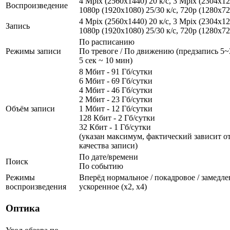
4 Mpix (2560x1440) 20 к/с, 3 Mpix (2304x129
Воспроизведение
1080p (1920x1080) 25/30 к/с, 720p (1280х72
4 Mpix (2560x1440) 20 к/с, 3 Mpix (2304x129
Запись
1080p (1920x1080) 25/30 к/с, 720p (1280х72
По расписанию
Режимы записи
По тревоге / По движению (предзапись 5~3
5 сек ~ 10 мин)
8 Мбит - 91 Гб/сутки
6 Мбит - 69 Гб/сутки
4 Мбит - 46 Гб/сутки
2 Мбит - 23 Гб/сутки
Объём записи
1 Мбит - 12 Гб/сутки
128 Кбит - 2 Гб/сутки
32 Кбит - 1 Гб/сутки
(указан максимум, фактический зависит от
качества записи)
По дате/времени
Поиск
По событию
Режимы
Вперёд нормальное / покадровое / замедленн
воспроизведения
ускоренное (х2, х4)
Оптика