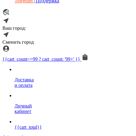
Telegram
| Поддержка
Ваш город:
Сменить город
{{cart_count<=99 ? cart_count: '99+' }}
Доставка
и оплата
Личный
кабинет
{{cart_total}}