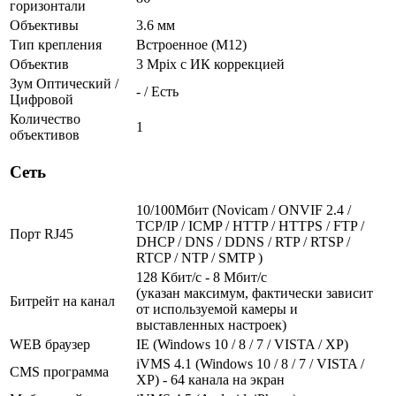
горизонтали
Объективы
3.6 мм
Тип крепления
Встроенное (М12)
Объектив
3 Mpix c ИК коррекцией
Зум Оптический /
- / Есть
Цифровой
Количество
1
объективов
Сеть
10/100Мбит (Novicam / ONVIF 2.4 /
TCP/IP / ICMP / HTTP / HTTPS / FTP /
Порт RJ45
DHCP / DNS / DDNS / RTP / RTSP /
RTCP / NTP / SMTP )
128 Кбит/с - 8 Мбит/с
(указан максимум, фактически зависит
Битрейт на канал
от используемой камеры и
выставленных настроек)
WEB браузер
IE (Windows 10 / 8 / 7 / VISTA / XP)
iVMS 4.1 (Windows 10 / 8 / 7 / VISTA /
CMS программа
XP) - 64 канала на экран