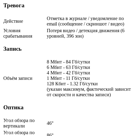
Тревога
Отметка в журнале / уведомление по
Действие
email (сообщение / скриншот / видео)
Условия
Потеря видео / детекция движения (6
срабатывания
уровней, 396 зон)
Запись
8 Мбит - 84 Гб/сутки
6 Мбит - 63 Гб/сутки
4 Мбит - 42 Гб/сутки
Объём записи
1 Мбит - 11 Гб/сутки
128 Кбит - 1.32 Гб/сутки
(указан максимум, фактический зависит
от скорости и качества записи)
Оптика
Угол обзора по
46°
вертикали
Угол обзора по
86°