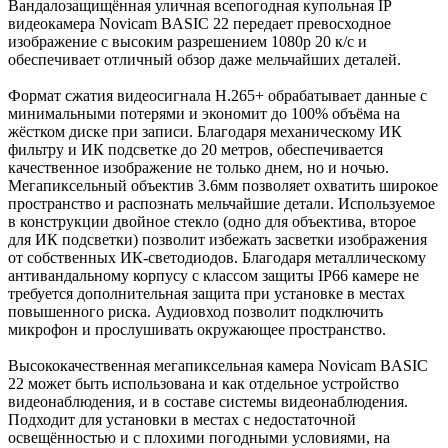
Вандалозащищённая уличная всепогодная купольная IP
видеокамера Novicam BASIC 22 передает превосходное
изображение с высоким разрешением 1080p 20 к/с и
обеспечивает отличный обзор даже мельчайших деталей.
Формат сжатия видеосигнала H.265+ обрабатывает данные с
минимальными потерями и экономит до 100% объёма на
жёстком диске при записи. Благодаря механическому ИК
фильтру и ИК подсветке до 20 метров, обеспечивается
качественное изображение не только днем, но и ночью.
Мегапиксельный объектив 3.6мм позволяет охватить широкое
пространство и распознать мельчайшие детали. Используемое
в конструкции двойное стекло (одно для объектива, второе
для ИК подсветки) позволит избежать засветки изображения
от собственных ИК-светодиодов. Благодаря металлическому
антивандальному корпусу с классом защиты IP66 камере не
требуется дополнительная защита при установке в местах
повышенного риска. Аудиовход позволит подключить
микрофон и прослушивать окружающее пространство.
Высококачественная мегапиксельная камера Novicam BASIC
22 может быть использована и как отдельное устройство
видеонаблюдения, и в составе системы видеонаблюдения.
Подходит для установки в местах с недостаточной
освещённостью и с плохими погодными условиями, на