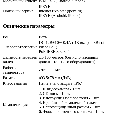
Мобильный клиент
iVMS 4.5 (Android, iPhone)
IPEYE:
Облачный сервис
Internet Explorer (ipeye.ru)
IPEYE (Android, iPhone)
Физические параметры
PoE
Есть
DC 12В±10% 0.4А (ИК вкл.), 4.8Вт (2
Энергопотребление
класс PoE)
PoE IEEE 802.3af
Дальность передачи
До 100 метров (без использования
видео
дополнительного оборудования)
Рабочая
-20°С ~ +60°С
температура
Размеры
ø93.5x78 мм (ДхВ)
Класс защиты
Пыле-влаго защита: IP67
1. IP видеокамера - 1 шт.
2. СD-диск - 1 шт.
3. Инструкция пользователя - 1 шт.
4. Крепёжный комплект - 1 пакет
Комплектация
5. Влагозащищённый разъём - 1 шт.
6. Форма для точного монтажа - 1 шт.