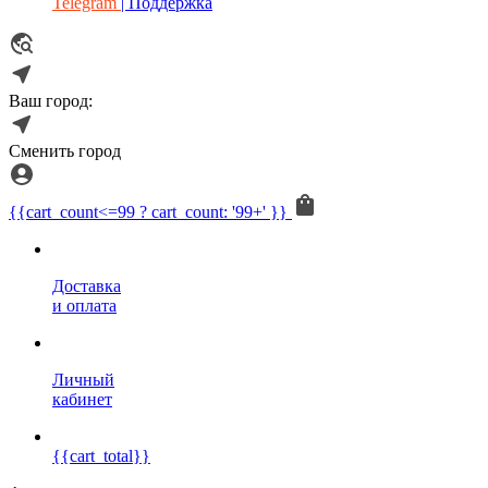
Telegram
| Поддержка
Ваш город:
Сменить город
{{cart_count<=99 ? cart_count: '99+' }}
Доставка
и оплата
Личный
кабинет
{{cart_total}}