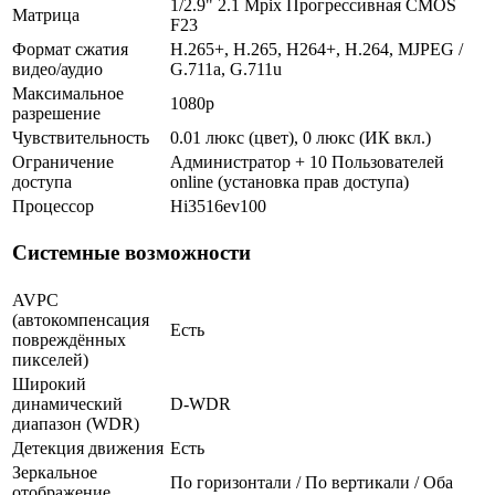
1/2.9" 2.1 Mpix Прогрессивная CMOS
Матрица
F23
Формат сжатия
H.265+, H.265, H264+, H.264, MJPEG /
видео/аудио
G.711a, G.711u
Максимальное
1080p
разрешение
Чувствительность
0.01 люкс (цвет), 0 люкс (ИК вкл.)
Ограничение
Администратор + 10 Пользователей
доступа
online (установка прав доступа)
Процессор
Hi3516ev100
Системные возможности
AVPC
(автокомпенсация
Есть
повреждённых
пикселей)
Широкий
динамический
D-WDR
диапазон (WDR)
Детекция движения
Есть
Зеркальное
По горизонтали / По вертикали / Оба
отображение