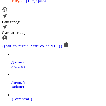
Telegram
| Поддержка
Ваш город:
Сменить город
{{cart_count<=99 ? cart_count: '99+' }}
Доставка
и оплата
Личный
кабинет
{{cart_total}}