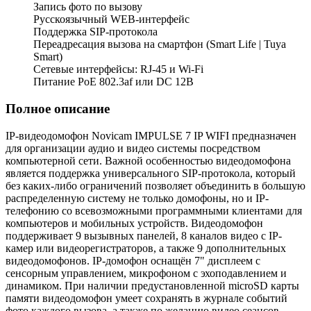
Запись фото по вызову
Русскоязычный WEB-интерфейс
Поддержка SIP-протокола
Переадресация вызова на смартфон (Smart Life | Tuya
Smart)
Сетевые интерфейсы: RJ-45 и Wi-Fi
Питание PoE 802.3af или DC 12В
Полное описание
IP-видеодомофон Novicam IMPULSE 7 IP WIFI предназначен
для организации аудио и видео системы посредством
компьютерной сети. Важной особенностью видеодомофона
является поддержка универсального SIP-протокола, который
без каких-либо ограничений позволяет объединить в большую
распределенную систему не только домофоны, но и IP-
телефонию со всевозможными программными клиентами для
компьютеров и мобильных устройств. Видеодомофон
поддерживает 9 вызывных панелей, 8 каналов видео с IP-
камер или видеорегистраторов, а также 9 дополнительных
видеодомофонов. IP-домофон оснащён 7" дисплеем с
сенсорным управлением, микрофоном с эхоподавлением и
динамиком. При наличии предустановленной microSD карты
памяти видеодомофон умеет сохранять в журнале событий
фото каждого вызова, а также по желанию видео сеансов