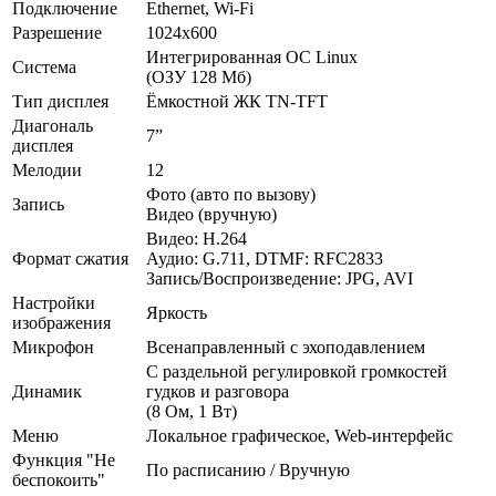
Подключение
Ethernet, Wi-Fi
Разрешение
1024х600
Интегрированная OC Linux
Система
(ОЗУ 128 Мб)
Тип дисплея
Ёмкостной ЖК TN-TFT
Диагональ
7”
дисплея
Мелодии
12
Фото (авто по вызову)
Запись
Видео (вручную)
Видео: H.264
Формат сжатия
Аудио: G.711, DTMF: RFC2833
Запись/Воспроизведение: JPG, AVI
Настройки
Яркость
изображения
Микрофон
Всенаправленный с эхоподавлением
С раздельной регулировкой громкостей
Динамик
гудков и разговора
(8 Ом, 1 Вт)
Меню
Локальное графическое, Web-интерфейс
Функция "Не
По расписанию / Вручную
беспокоить"