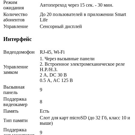
Режим
Автопереход через 15 сек. - 30 мин.
ожидания
Количество
До 20 пользователей в приложении Smart
абонентов
Life
Управление
Сенсорный дисплей
Интерфейс
Видеодомофон
RJ-45, Wi-Fi
1. Через вызывные панели
2. Встроенное электромеханическое реле
Управление
Н.Р./Н.З.
замком
2 A, DC 30 В
0.5 А, AC 125 В
Вызывная
9
панель
Поддержка
8
видеокамер
Память
Есть
Слот для карт microSD (до 32 Гб, класс 10 и
Тип памяти
выше)
Поддержка
9