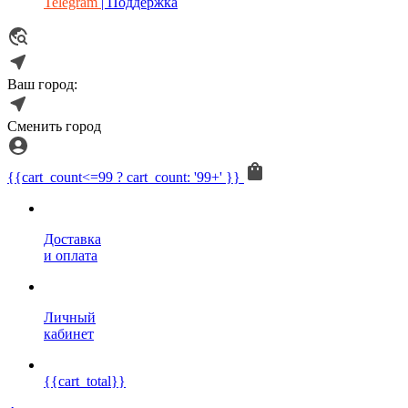
Telegram
| Поддержка
Ваш город:
Сменить город
{{cart_count<=99 ? cart_count: '99+' }}
Доставка
и оплата
Личный
кабинет
{{cart_total}}