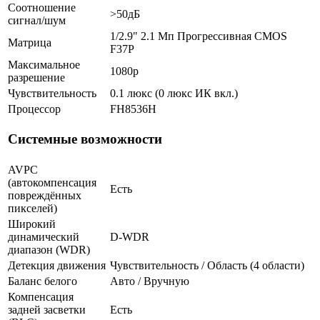
Соотношение
>50дБ
сигнал/шум
1/2.9" 2.1 Мп Прогрессивная CMOS
Матрица
F37P
Максимальное
1080p
разрешение
Чувствительность
0.1 люкс (0 люкс ИК вкл.)
Процессор
FH8536H
Системные возможности
AVPC
(автокомпенсация
Есть
повреждённых
пикселей)
Широкий
динамический
D-WDR
диапазон (WDR)
Детекция движения
Чувствительность / Область (4 области)
Баланс белого
Авто / Вручную
Компенсация
задней засветки
Есть