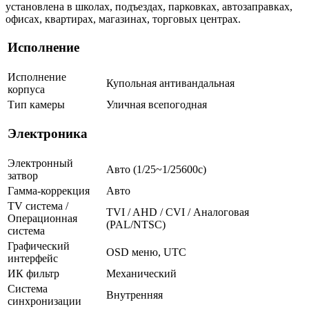
установлена в школах, подъездах, парковках, автозаправках,
офисах, квартирах, магазинах, торговых центрах.
Исполнение
Исполнение
Купольная антивандальная
корпуса
Тип камеры
Уличная всепогодная
Электроника
Электронный
Авто (1/25~1/25600с)
затвор
Гамма-коррекция
Авто
TV система /
TVI / AHD / CVI / Аналоговая
Операционная
(PAL/NTSC)
система
Графический
OSD меню, UTC
интерфейс
ИК фильтр
Механический
Система
Внутренняя
синхронизации