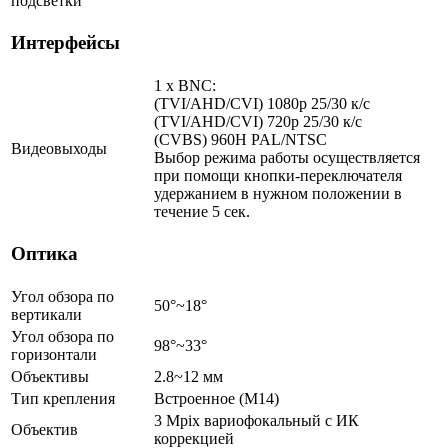
подсветки
Интерфейсы
1 x BNC:
(TVI/AHD/CVI) 1080p 25/30 к/с
(TVI/AHD/CVI) 720p 25/30 к/с
(CVBS) 960H PAL/NTSC
Видеовыходы
Выбор режима работы осуществляется
при помощи кнопки-переключателя
удержанием в нужном положении в
течение 5 сек.
Оптика
Угол обзора по
50°~18°
вертикали
Угол обзора по
98°~33°
горизонтали
Объективы
2.8~12 мм
Тип крепления
Встроенное (M14)
3 Mpix вариофокальный c ИК
Объектив
коррекцией