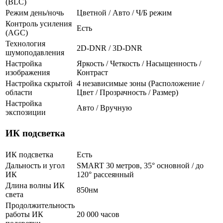
(BLC)
Режим день/ночь
Цветной / Авто / Ч/Б режим
Контроль усиления
Есть
(AGC)
Технология
2D-DNR / 3D-DNR
шумоподавления
Настройка
Яркость / Четкость / Насыщенность /
изображения
Контраст
Настройка скрытой
4 независимые зоны (Расположение /
области
Цвет / Прозрачность / Размер)
Настройка
Авто / Вручную
экспозиции
ИК подсветка
ИК подсветка
Есть
Дальность и угол
SMART 30 метров, 35° основной / до
ИК
120° рассеянный
Длина волны ИК
850нм
света
Продолжительность
работы ИК
20 000 часов