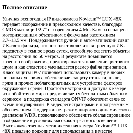
Полное описание
Уличная всепогодная IP видеокамера Novicam™ LUX 48Х
передает изображение в превосходном качестве, благодаря
CMOS матрице 1/2.7" с разрешением 4 Мп. Камера оснащена
моторизованным объективом с фокусным расстоянием
2.7~13.5 мм. Поддерживается ручной и автоматический сдвиг
ИК-светофильтра, что позволяет включить встроенную ИK-
подсветку в темное время суток, способную осветить объекты
на расстоянии до 50 метров. В результате повышается
качество изображения, предотвращается появление цветового
шума и как следствие уменьшается размер файла при записи.
Класс защиты IР67 позволяет использовать камеру в любых
погодных условиях, обеспечивает защиту от влаги, пыли,
грязи и прочих неблагоприятных для устройства факторов
окружающей среды. Простота настройки и доступа к камере
из любой точки мира предоставляется бесплатным облачным
сервисом, а поддержка стандарта ONVIF обеспечит связь со
всеми популярными IР видеорегистраторами и программным
обеспечением. Поддерживает режим широкого динамического
диапазона WDR, позволяющего обеспечить сбалансированное
изображение в условиях высококонтрастного освещения.
Высококачественная мегапиксельная камера Novicam™ LUX
48Х идеально подходит для использования в качестве