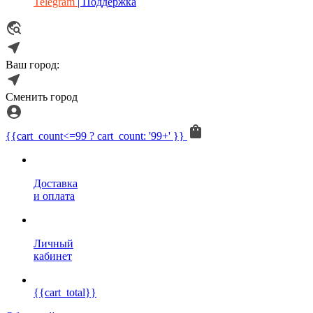
Telegram
| Поддержка
Ваш город:
Сменить город
{{cart_count<=99 ? cart_count: '99+' }}
Доставка
и оплата
Личный
кабинет
{{cart_total}}