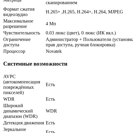
сканированием
Формат сжатия
H.265+ ,H.265, H.264+, H.264, MJPEG
видео/аудио
Максимальное
4 Мп
разрешение
Чувствительность
0.03 люкс (цвет), 0 люкс (ИК вкл.)
Ограничение
Администратор + Пользователи (установк
доступа
прав доступа, ручная блокировка)
Процессор
Novatek
Системные возможности
AVPC
(автокомпенсация
Есть
повреждённых
пикселей)
WDR
Есть
Широкий
динамический
WDR
диапазон (WDR)
Детекция движения
Есть
Зеркальное
Есть