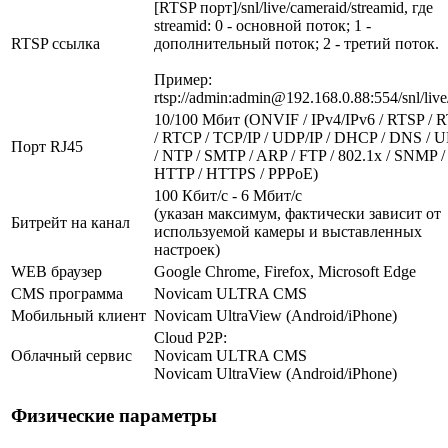
[RTSP порт]/snl/live/cameraid/streamid, где
streamid: 0 - основной поток; 1 -
RTSP ссылка
дополнительный поток; 2 - третий поток.
Пример:
rtsp://admin:admin@192.168.0.88:554/snl/live
10/100 Мбит (ONVIF / IPv4/IPv6 / RTSP / 
/ RTCP / TCP/IP / UDP/IP / DHCP / DNS / 
Порт RJ45
/ NTP / SMTP / ARP / FTP / 802.1x / SNMP /
HTTP / HTTPS / PPPoE)
100 Кбит/с - 6 Мбит/с
(указан максимум, фактически зависит от
Битрейт на канал
используемой камеры и выставленных
настроек)
WEB браузер
Google Chrome, Firefox, Microsoft Edge
CMS программа
Novicam ULTRA CMS
Мобильный клиент
Novicam UltraView (Android/iPhone)
Cloud P2P:
Облачный сервис
Novicam ULTRA CMS
Novicam UltraView (Android/iPhone)
Физические параметры