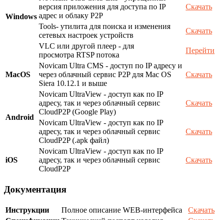
версия приложения для доступа по IP
Скачать
адрес и облаку P2P
Windows
Tools- утилита для поиска и изменения
Скачать
сетевых настроек устройств
VLC или другой плеер - для
Перейти
просмотра RTSP потока
Novicam Ultra CMS - доступ по IP адресу и
MacOS
через облачный сервис P2P для Mac OS
Скачать
Siera 10.12.1 и выше
Novicam UltraView - доступ как по IP
адресу, так и через облачный сервис
Скачать
CloudP2P (Google Play)
Android
Novicam UltraView - доступ как по IP
адресу, так и через облачный сервис
Скачать
CloudP2P (.apk файл)
Novicam UltraView - доступ как по IP
iOS
адресу, так и через облачный сервис
Скачать
CloudP2P
Документация
Инструкции
Полное описание WEB-интерфейса
Скачать