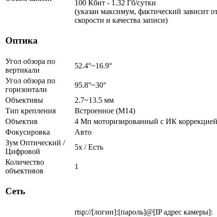
100 Кбит - 1.32 Гб/сутки
(указан максимум, фактический зависит о
скорости и качества записи)
Оптика
Угол обзора по
52.4°~16.9°
вертикали
Угол обзора по
95.8°~30°
горизонтали
Объективы
2.7~13.5 мм
Тип крепления
Встроенное (M14)
Объектив
4 Мп моторизированный c ИК коррекцие
Фокусировка
Авто
Зум Оптический /
5х / Есть
Цифровой
Количество
1
объективов
Сеть
rtsp://[логин]:[пароль]@[IP адрес камеры]: