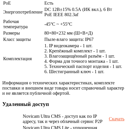
PoE
Есть
DC 12В±15% 0.5А (ИК вкл.), 6 Вт
Энергопотребление
PoE IEEE 802.3af
Рабочая
-45°С ~ +55°С
температура
Размеры
80×80×232 мм (Ш×В×Д)
Класс защиты
Пыле-влаго защита: IP67
1. IP видеокамера - 1 шт.
2. Крепёжный комплект - 1 шт.
3. Влагозащищённый разъём - 1 шт.
Комплектация
4. Форма для точного монтажа - 1 шт.
5. Технический паспорт изделия - 1 шт.
6. Шестигранный ключ - 1 шт.
Информация о технических характеристиках, комплекте
поставки и внешнем виде товара носит справочный характер
и не является публичной офертой.
Удаленный доступ
Novicam Ultra CMS - доступ как по IP
Скачать
адресу, так и через облачный сервис P2P
Novicam Ultra CMS Lite - упрощенная