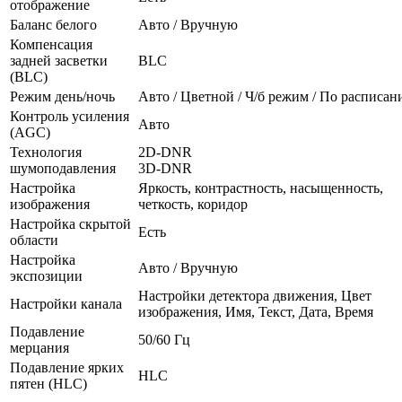
отображение
Баланс белого
Авто / Вручную
Компенсация
задней засветки
BLC
(BLC)
Режим день/ночь
Авто / Цветной / Ч/б режим / По расписа
Контроль усиления
Авто
(AGC)
Технология
2D-DNR
шумоподавления
3D-DNR
Настройка
Яркость, контрастность, насыщенность,
изображения
четкость, коридор
Настройка скрытой
Есть
области
Настройка
Авто / Вручную
экспозиции
Настройки детектора движения, Цвет
Настройки канала
изображения, Имя, Текст, Дата, Время
Подавление
50/60 Гц
мерцания
Подавление ярких
HLC
пятен (HLC)