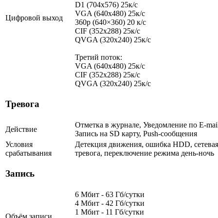
D1 (704x576) 25к/с
VGA (640x480) 25к/с
Цифровой выход
360p (640×360) 20 к/с
CIF (352x288) 25к/с
QVGA (320х240) 25к/с
Третий поток:
VGA (640x480) 25к/с
CIF (352x288) 25к/с
QVGA (320х240) 25к/с
Тревога
Отметка в журнале, Уведомление по E-mail
Действие
Запись на SD карту, Push-сообщения
Условия
Детекция движения, ошибка HDD, сетева
срабатывания
тревога, переключение режима день-ночь
Запись
6 Мбит - 63 Гб/сутки
4 Мбит - 42 Гб/сутки
1 Мбит - 11 Гб/сутки
Объём записи