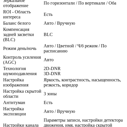
Зеркальное
По горизонтали / По вертикали / Оба
отображение
ROI - Область
Есть
интереса
Баланс белого
Авто / Вручную
Компенсация
задней засветки
BLC
(BLC)
Авто / Цветной / Ч/б режим / По
Режим день/ночь
расписанию
Контроль усиления
Авто
(AGC)
Технология
2D-DNR
шумоподавления
3D-DNR
Настройка
Яркость, контрастность, насыщенность,
изображения
резкость, коридор
Настройка скрытой
3 зоны
области
Антитуман
Есть
Настройка
Авто / Вручную
экспозиции
Параметры записи, настройки детектора
Настройки канала
движения, имя, настройка скрытой