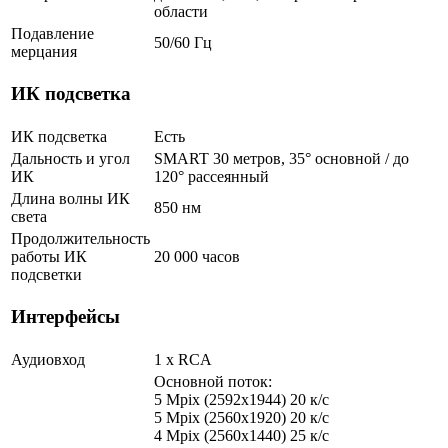
области
Подавление
50/60 Гц
мерцания
ИК подсветка
ИК подсветка
Есть
Дальность и угол
SMART 30 метров, 35° основной / до
ИК
120° рассеянный
Длина волны ИК
850 нм
света
Продолжительность
работы ИК
20 000 часов
подсветки
Интерфейсы
Аудиовход
1 х RCA
Основной поток:
5 Mpix (2592x1944) 20 к/с
5 Mpix (2560x1920) 20 к/с
4 Mpix (2560x1440) 25 к/с