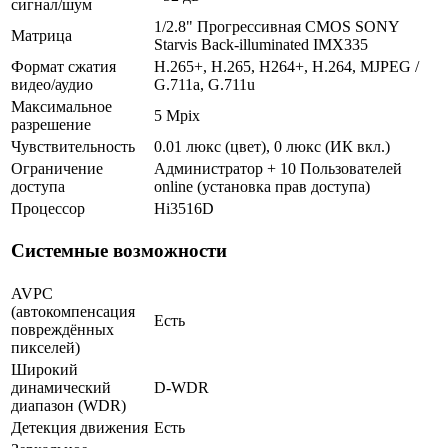
сигнал/шум
1/2.8" Прогрессивная CMOS SONY
Матрица
Starvis Back-illuminated IMX335
Формат сжатия
H.265+, H.265, H264+, H.264, MJPEG /
видео/аудио
G.711a, G.711u
Максимальное
5 Mpix
разрешение
Чувствительность
0.01 люкс (цвет), 0 люкс (ИК вкл.)
Ограничение
Администратор + 10 Пользователей
доступа
online (установка прав доступа)
Процессор
Hi3516D
Системные возможности
AVPC
(автокомпенсация
Есть
повреждённых
пикселей)
Широкий
динамический
D-WDR
диапазон (WDR)
Детекция движения
Есть