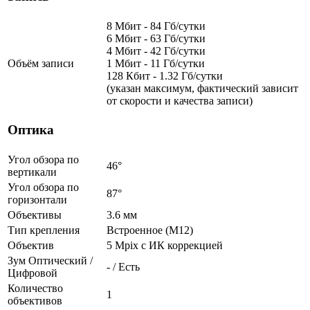
8 Мбит - 84 Гб/сутки
6 Мбит - 63 Гб/сутки
4 Мбит - 42 Гб/сутки
Объём записи
1 Мбит - 11 Гб/сутки
128 Кбит - 1.32 Гб/сутки
(указан максимум, фактический зависит
от скорости и качества записи)
Оптика
Угол обзора по
46°
вертикали
Угол обзора по
87°
горизонтали
Объективы
3.6 мм
Тип крепления
Встроенное (М12)
Объектив
5 Mpix c ИК коррекцией
Зум Оптический /
- / Есть
Цифровой
Количество
1
объективов