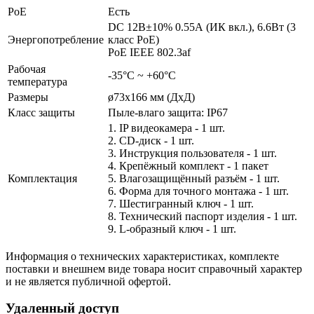
PoE
Есть
DC 12В±10% 0.55А (ИК вкл.), 6.6Вт (3
Энергопотребление
класс PoE)
PoE IEEE 802.3af
Рабочая
-35°С ~ +60°С
температура
Размеры
ø73x166 мм (ДxД)
Класс защиты
Пыле-влаго защита: IP67
1. IP видеокамера - 1 шт.
2. СD-диск - 1 шт.
3. Инструкция пользователя - 1 шт.
4. Крепёжный комплект - 1 пакет
Комплектация
5. Влагозащищённый разъём - 1 шт.
6. Форма для точного монтажа - 1 шт.
7. Шестигранный ключ - 1 шт.
8. Технический паспорт изделия - 1 шт.
9. L-образный ключ - 1 шт.
Информация о технических характеристиках, комплекте
поставки и внешнем виде товара носит справочный характер
и не является публичной офертой.
Удаленный доступ