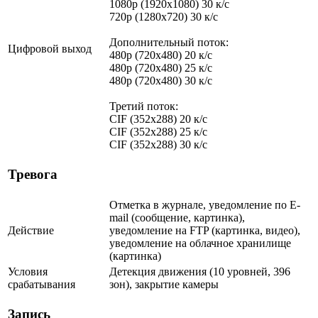
1080p (1920x1080) 30 к/с
720p (1280x720) 30 к/с
Дополнительный поток:
Цифровой выход
480p (720x480) 20 к/с
480p (720x480) 25 к/с
480p (720x480) 30 к/с
Третий поток:
CIF (352x288) 20 к/с
CIF (352x288) 25 к/с
CIF (352x288) 30 к/с
Тревога
Отметка в журнале, уведомление по E-
mail (сообщение, картинка),
Действие
уведомление на FTP (картинка, видео),
уведомление на облачное хранилище
(картинка)
Условия
Детекция движения (10 уровней, 396
срабатывания
зон), закрытие камеры
Запись