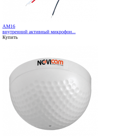
AM16
внутренний активный микрофон...
Купить