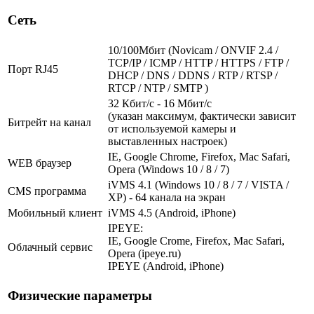
Сеть
10/100Мбит (Novicam / ONVIF 2.4 /
TCP/IP / ICMP / HTTP / HTTPS / FTP /
Порт RJ45
DHCP / DNS / DDNS / RTP / RTSP /
RTCP / NTP / SMTP )
32 Кбит/с - 16 Мбит/с
(указан максимум, фактически зависит
Битрейт на канал
от используемой камеры и
выставленных настроек)
IE, Google Chrome, Firefox, Mac Safari,
WEB браузер
Opera (Windows 10 / 8 / 7)
iVMS 4.1 (Windows 10 / 8 / 7 / VISTA /
CMS программа
XP) - 64 канала на экран
Мобильный клиент
iVMS 4.5 (Android, iPhone)
IPEYE:
IE, Google Crome, Firefox, Mac Safari,
Облачный сервис
Opera (ipeye.ru)
IPEYE (Android, iPhone)
Физические параметры