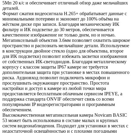
5Мп 20 к/с и обеспечивает отличный обзор даже мельчайших
деталей.
Формат сжатия видеосигнала H.265+ обрабатывает данные с
минимальными потерями и экономит до 100% объёма на
жёстком диске при записи. Благодаря механическому ИК
фильтру и ИК подсветке до 30 метров, обеспечивается
качественное изображение не только днем, но и ночью.
Мегапиксельный объектив 3.6мм позволяет охватить широкое
пространство и распознать мельчайшие детали. Используемое
в конструкции двойное стекло (одно для объектива, второе
для ИК подсветки) позволит избежать засветки изображения
от собственных ИК-светодиодов. Благодаря металлическому
корпусу с классом защиты IP67 камере не требуется
дополнительная защита при установке в местах повышенного
риска. Аудиовход позволит подключить микрофон и
прослушивать окружающее пространство. Простота
настройки и доступ к камере из любой точки мира
предоставляется бесплатным облачным сервисом IPEYE, а
поддержка стандарта ONVIF обеспечит связь со всеми
популярными IP видеорегистраторами и программным
обеспечением.
Высококачественная мегапиксельная камера Novicam BASIC
53 может быть использована в составе малых и крупных
систем видеонаблюдения. Подходит для установки в местах с
недостаточной освещённостью и с плохими погодными