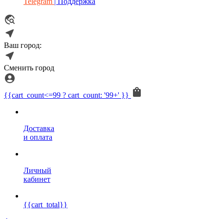
Telegram
| Поддержка
Ваш город:
Сменить город
{{cart_count<=99 ? cart_count: '99+' }}
Доставка
и оплата
Личный
кабинет
{{cart_total}}