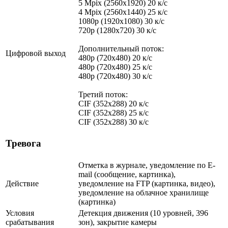
5 Mpix (2560x1920) 20 к/с
4 Mpix (2560x1440) 25 к/с
1080p (1920x1080) 30 к/с
720p (1280x720) 30 к/с
Дополнительный поток:
Цифровой выход
480p (720x480) 20 к/с
480p (720x480) 25 к/с
480p (720x480) 30 к/с
Третий поток:
CIF (352x288) 20 к/с
CIF (352x288) 25 к/с
CIF (352x288) 30 к/с
Тревога
Отметка в журнале, уведомление по E-
mail (сообщение, картинка),
Действие
уведомление на FTP (картинка, видео),
уведомление на облачное хранилище
(картинка)
Условия
Детекция движения (10 уровней, 396
срабатывания
зон), закрытие камеры