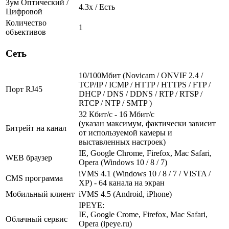
Зум Оптический /
4.3х / Есть
Цифровой
Количество
1
объективов
Сеть
10/100Мбит (Novicam / ONVIF 2.4 /
TCP/IP / ICMP / HTTP / HTTPS / FTP /
Порт RJ45
DHCP / DNS / DDNS / RTP / RTSP /
RTCP / NTP / SMTP )
32 Кбит/с - 16 Мбит/с
(указан максимум, фактически зависит
Битрейт на канал
от используемой камеры и
выставленных настроек)
IE, Google Chrome, Firefox, Mac Safari,
WEB браузер
Opera (Windows 10 / 8 / 7)
iVMS 4.1 (Windows 10 / 8 / 7 / VISTA /
CMS программа
XP) - 64 канала на экран
Мобильный клиент
iVMS 4.5 (Android, iPhone)
IPEYE:
IE, Google Crome, Firefox, Mac Safari,
Облачный сервис
Opera (ipeye.ru)