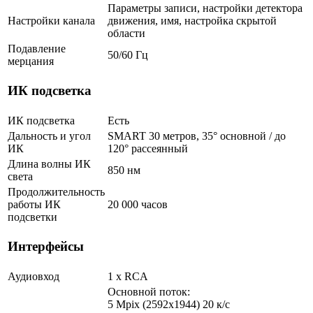
Параметры записи, настройки детектора
Настройки канала
движения, имя, настройка скрытой
области
Подавление
50/60 Гц
мерцания
ИК подсветка
ИК подсветка
Есть
Дальность и угол
SMART 30 метров, 35° основной / до
ИК
120° рассеянный
Длина волны ИК
850 нм
света
Продолжительность
работы ИК
20 000 часов
подсветки
Интерфейсы
Аудиовход
1 х RCA
Основной поток:
5 Mpix (2592x1944) 20 к/с