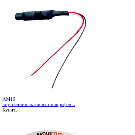
AM16
внутренний активный микрофон...
Купить