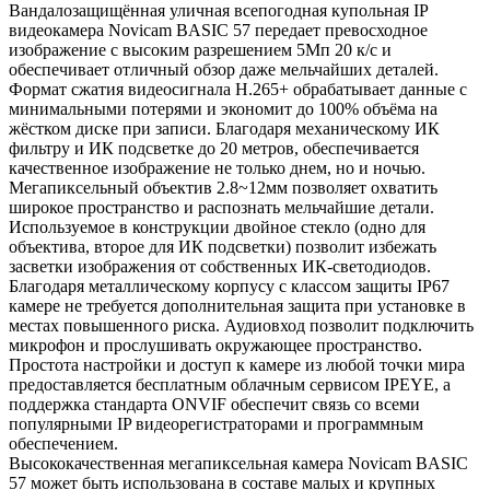
Вандалозащищённая уличная всепогодная купольная IP
видеокамера Novicam BASIC 57 передает превосходное
изображение с высоким разрешением 5Мп 20 к/с и
обеспечивает отличный обзор даже мельчайших деталей.
Формат сжатия видеосигнала H.265+ обрабатывает данные с
минимальными потерями и экономит до 100% объёма на
жёстком диске при записи. Благодаря механическому ИК
фильтру и ИК подсветке до 20 метров, обеспечивается
качественное изображение не только днем, но и ночью.
Мегапиксельный объектив 2.8~12мм позволяет охватить
широкое пространство и распознать мельчайшие детали.
Используемое в конструкции двойное стекло (одно для
объектива, второе для ИК подсветки) позволит избежать
засветки изображения от собственных ИК-светодиодов.
Благодаря металлическому корпусу с классом защиты IP67
камере не требуется дополнительная защита при установке в
местах повышенного риска. Аудиовход позволит подключить
микрофон и прослушивать окружающее пространство.
Простота настройки и доступ к камере из любой точки мира
предоставляется бесплатным облачным сервисом IPEYE, а
поддержка стандарта ONVIF обеспечит связь со всеми
популярными IP видеорегистраторами и программным
обеспечением.
Высококачественная мегапиксельная камера Novicam BASIC
57 может быть использована в составе малых и крупных