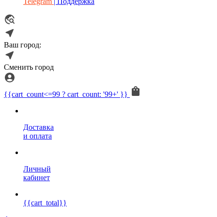
Telegram
| Поддержка
Ваш город:
Сменить город
{{cart_count<=99 ? cart_count: '99+' }}
Доставка
и оплата
Личный
кабинет
{{cart_total}}