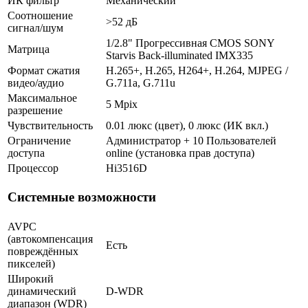
ИК фильтр
Механический
Соотношение
>52 дБ
сигнал/шум
1/2.8" Прогрессивная CMOS SONY
Матрица
Starvis Back-illuminated IMX335
Формат сжатия
H.265+, H.265, H264+, H.264, MJPEG /
видео/аудио
G.711a, G.711u
Максимальное
5 Mpix
разрешение
Чувствительность
0.01 люкс (цвет), 0 люкс (ИК вкл.)
Ограничение
Администратор + 10 Пользователей
доступа
online (установка прав доступа)
Процессор
Hi3516D
Системные возможности
AVPC
(автокомпенсация
Есть
повреждённых
пикселей)
Широкий
динамический
D-WDR
диапазон (WDR)