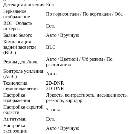
Детекция движения
Есть
Зеркальное
По горизонтали / По вертикали / Оба
отображение
ROI - Область
Есть
интереса
Баланс белого
Авто / Вручную
Компенсация
задней засветки
BLC
(BLC)
Авто / Цветной / Ч/б режим / По
Режим день/ночь
расписанию
Контроль усиления
Авто
(AGC)
Технология
2D-DNR
шумоподавления
3D-DNR
Настройка
Яркость, контрастность, насыщенность,
изображения
резкость, коридор
Настройка скрытой
3 зоны
области
Антитуман
Есть
Настройка
Авто / Вручную
экспозиции