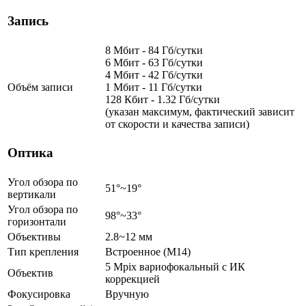
Запись
8 Мбит - 84 Гб/сутки
6 Мбит - 63 Гб/сутки
4 Мбит - 42 Гб/сутки
Объём записи
1 Мбит - 11 Гб/сутки
128 Кбит - 1.32 Гб/сутки
(указан максимум, фактический зависит
от скорости и качества записи)
Оптика
Угол обзора по
51°~19°
вертикали
Угол обзора по
98°~33°
горизонтали
Объективы
2.8~12 мм
Тип крепления
Встроенное (M14)
5 Mpix вариофокальный c ИК
Объектив
коррекцией
Фокусировка
Вручную