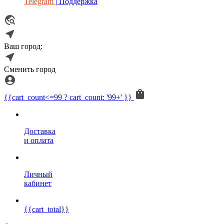
Telegram
| Поддержка
Ваш город:
Сменить город
{{cart_count<=99 ? cart_count: '99+' }}
Доставка
и оплата
Личный
кабинет
{{cart_total}}