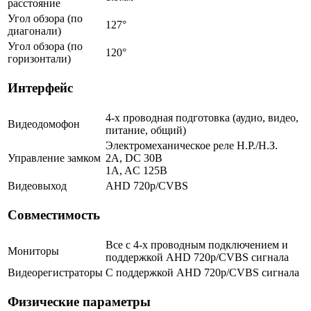
расстояние
Угол обзора (по
127°
диагонали)
Угол обзора (по
120°
горизонтали)
Интерфейс
4-х проводная подготовка (аудио, видео,
Видеодомофон
питание, общий)
Электромеханическое реле Н.Р./Н.З.
Управление замком
2A, DC 30В
1A, AC 125В
Видеовыход
AHD 720p/CVBS
Совместимость
Все с 4-х проводным подключением и
Мониторы
поддержкой AHD 720p/CVBS сигнала
Видеорегистраторы
С поддержкой AHD 720p/CVBS сигнала
Физические параметры