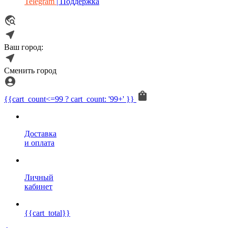
Telegram
| Поддержка
Ваш город:
Сменить город
{{cart_count<=99 ? cart_count: '99+' }}
Доставка
и оплата
Личный
кабинет
{{cart_total}}