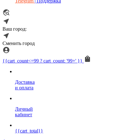
Telegram
| Поддержка
Ваш город:
Сменить город
{{cart_count<=99 ? cart_count: '99+' }}
Доставка
и оплата
Личный
кабинет
{{cart_total}}