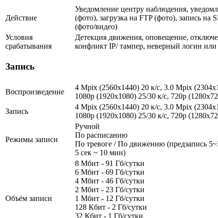
Уведомление центру наблюдения, уведомл
Действие
(фото), загрузка на FTP (фото), запись на
(фото/видео)
Условия
Детекция движения, оповещение, отключен
срабатывания
конфликт IP/ тампер, неверный логин или
Запись
4 Mpix (2560x1440) 20 к/с, 3.0 Mpix (2304x1
Воспроизведение
1080p (1920x1080) 25/30 к/с, 720p (1280х72
4 Mpix (2560x1440) 20 к/с, 3.0 Mpix (2304x1
Запись
1080p (1920x1080) 25/30 к/с, 720p (1280х72
Ручной
По расписанию
Режимы записи
По тревоге / По движению (предзапись 5~3
5 сек ~ 10 мин)
8 Мбит - 91 Гб/сутки
6 Мбит - 69 Гб/сутки
4 Мбит - 46 Гб/сутки
2 Мбит - 23 Гб/сутки
Объём записи
1 Мбит - 12 Гб/сутки
128 Кбит - 2 Гб/сутки
32 Кбит - 1 Гб/сутки