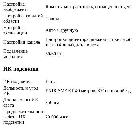
Настройка
Яркость, контрастность, насыщенность, чё
изображения
Настройка скрытой
4 зоны
области
Настройка
Авто / Вручную
экспозиции
Настройки детектора движения, цвет изоб
Настройки канала
текст (4 зоны), дата, время
Подавление
50/60 Гц
мерцания
ИК подсветка
ИК подсветка
Есть
Дальность и угол
EXIR SMART 40 метров, 35° основной / д
ИК
Длина волны ИК
850 нм
света
Продолжительность
работы ИК
20 000 часов
подсветки