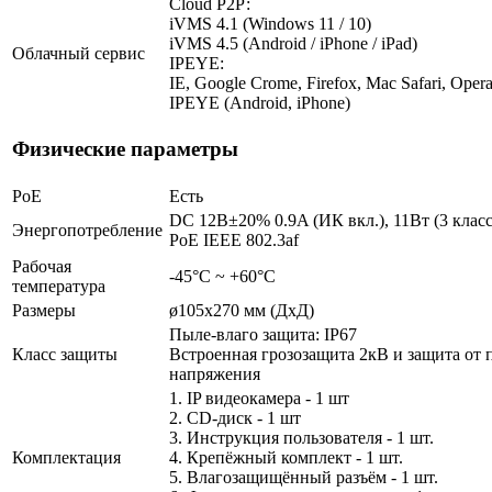
Cloud Р2Р:
iVMS 4.1 (Windows 11 / 10)
iVMS 4.5 (Android / iPhone / iPad)
Облачный сервис
IPEYE:
IE, Google Crome, Firefox, Mac Safari, Opera
IPEYE (Android, iPhone)
Физические параметры
PoE
Есть
DC 12В±20% 0.9A (ИК вкл.), 11Вт (3 клас
Энергопотребление
PoE IEEE 802.3af
Рабочая
-45°С ~ +60°С
температура
Размеры
ø105x270 мм (ДхД)
Пыле-влаго защита: IP67
Класс защиты
Встроенная грозозащита 2кВ и защита от 
напряжения
1. IP видеокамера - 1 шт
2. СD-диск - 1 шт
3. Инструкция пользователя - 1 шт.
Комплектация
4. Крепёжный комплект - 1 шт.
5. Влагозащищённый разъём - 1 шт.