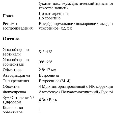
(указан максимум, фактический зависит от
качества записи)
По дате/времени
Поиск
По событию
Режимы
Вперёд нормальное / покадровое / замедленн
воспроизведения
ускоренное (х2, х4)
Оптика
Угол обзора по
51°~16°
вертикали
Угол обзора по
98°~28°
горизонтали
Объективы
2.8~12 мм
Автодиафрагма
Встроенная
Тип крепления
Встроенное (М14)
Объектив
4 Mpix моторизированный с ИК коррекци
Фокусировка
Автофокус / Полуавтоматический / Ручно
Зум Оптический /
4.3х / Есть
Цифровой
Количество
1
объективов