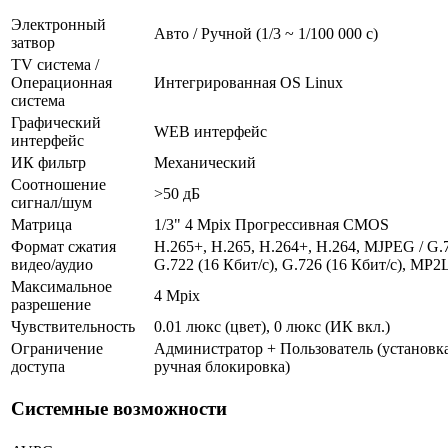
Электронный
Авто / Ручной (1/3 ~ 1/100 000 с)
затвор
TV система /
Операционная
Интегрированная OS Linux
система
Графический
WEB интерфейс
интерфейс
ИК фильтр
Механический
Соотношение
>50 дБ
сигнал/шум
Матрица
1/3" 4 Mpix Прогрессивная CMOS
Формат сжатия
H.265+, H.265, H.264+, H.264, MJPEG / G.7
видео/аудио
G.722 (16 Кбит/с), G.726 (16 Кбит/с), MP2
Максимальное
4 Mpix
разрешение
Чувствительность
0.01 люкс (цвет), 0 люкс (ИК вкл.)
Ограничение
Администратор + Пользователь (установка
доступа
ручная блокировка)
Системные возможности