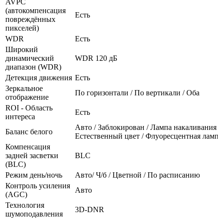
AVPC
(автокомпенсация
Есть
повреждённых
пикселей)
WDR
Есть
Широкий
динамический
WDR 120 дБ
диапазон (WDR)
Детекция движения
Есть
Зеркальное
По горизонтали / По вертикали / Оба
отображение
ROI - Область
Есть
интереса
Авто / Заблокирован / Лампа накаливания 
Баланс белого
Естественный цвет / Флуоресцентная лам
Компенсация
задней засветки
BLC
(BLC)
Режим день/ночь
Авто/ Ч/б / Цветной / По расписанию
Контроль усиления
Авто
(AGC)
Технология
3D-DNR
шумоподавления