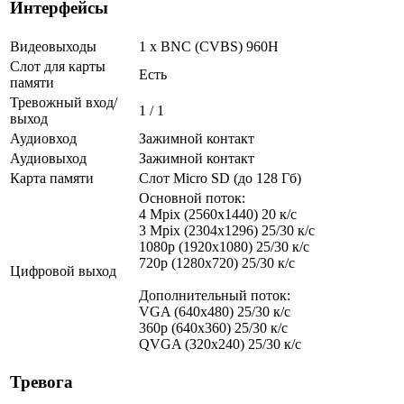
Интерфейсы
Видеовыходы
1 х BNC (CVBS) 960H
Слот для карты
Есть
памяти
Тревожный вход/
1 / 1
выход
Аудиовход
Зажимной контакт
Аудиовыход
Зажимной контакт
Карта памяти
Слот Micro SD (до 128 Гб)
Основной поток:
4 Mpix (2560x1440) 20 к/с
3 Mpix (2304x1296) 25/30 к/с
1080p (1920x1080) 25/30 к/с
720p (1280х720) 25/30 к/с
Цифровой выход
Дополнительный поток:
VGA (640x480) 25/30 к/с
360p (640x360) 25/30 к/с
QVGA (320x240) 25/30 к/с
Тревога