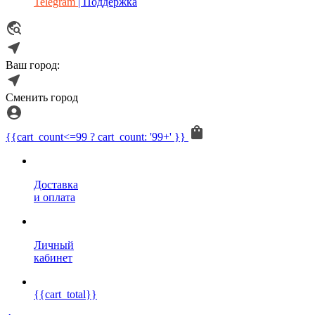
Telegram
| Поддержка
Ваш город:
Сменить город
{{cart_count<=99 ? cart_count: '99+' }}
Доставка
и оплата
Личный
кабинет
{{cart_total}}