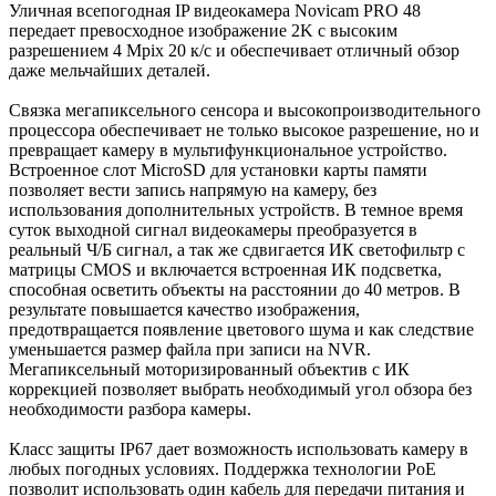
Уличная всепогодная IP видеокамера Novicam PRO 48
передает превосходное изображение 2K с высоким
разрешением 4 Mрix 20 к/с и обеспечивает отличный обзор
даже мельчайших деталей.
Связка мегапиксельного сенсора и высокопроизводительного
процессора обеспечивает не только высокое разрешение, но и
превращает камеру в мультифункциональное устройство.
Встроенное слот MicroSD для установки карты памяти
позволяет вести запись напрямую на камеру, без
использования дополнительных устройств. В темное время
суток выходной сигнал видеокамеры преобразуется в
реальный Ч/Б сигнал, а так же сдвигается ИК светофильтр с
матрицы CMOS и включается встроенная ИК подсветка,
способная осветить объекты на расстоянии до 40 метров. В
результате повышается качество изображения,
предотвращается появление цветового шума и как следствие
уменьшается размер файла при записи на NVR.
Мегапиксельный моторизированный объектив с ИК
коррекцией позволяет выбрать необходимый угол обзора без
необходимости разбора камеры.
Класс защиты IP67 дает возможность использовать камеру в
любых погодных условиях. Поддержка технологии РоЕ
позволит использовать один кабель для передачи питания и