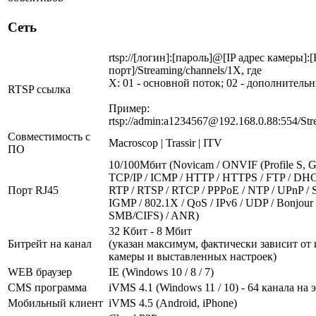
Сеть
rtsp://[логин]:[пароль]@[IP адрес камеры]:
порт]/Streaming/channels/1X, где
X: 01 - основной поток; 02 - дополнитель
RTSP ссылка
Пример:
rtsp://admin:a1234567@192.168.0.88:554/Str
Совместимость с
Macroscop | Trassir | ITV
ПО
10/100Мбит (Novicam / ONVIF (Profile S, G,
TCP/IP / ICMP / HTTP / HTTPS / FTP / DH
Порт RJ45
RTP / RTSP / RTCP / PPPoE / NTP / UPnP /
IGMP / 802.1X / QoS / IPv6 / UDP / Bonjour
SMB/CIFS) / ANR)
32 Кбит - 8 Мбит
Битрейт на канал
(указан максимум, фактически зависит от
камеры и выставленных настроек)
WEB браузер
IE (Windows 10 / 8 / 7)
CMS программа
iVMS 4.1 (Windows 11 / 10) - 64 канала на 
Мобильный клиент
iVMS 4.5 (Android, iPhone)