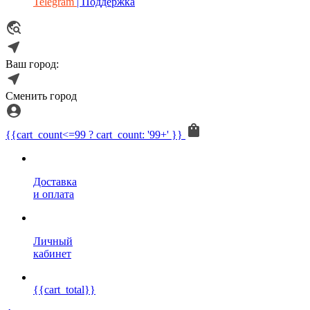
Telegram
| Поддержка
Ваш город:
Сменить город
{{cart_count<=99 ? cart_count: '99+' }}
Доставка
и оплата
Личный
кабинет
{{cart_total}}