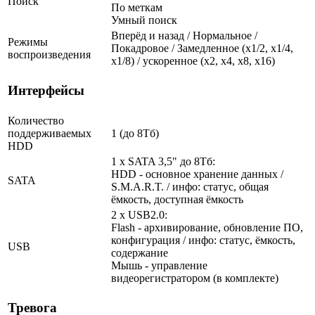
Поиск
По меткам
Умный поиск
Вперёд и назад / Нормальное /
Режимы
Покадровое / Замедленное (х1/2, х1/4,
воспроизведения
х1/8) / ускоренное (х2, х4, х8, х16)
Интерфейсы
Количество
поддерживаемых
1 (до 8Тб)
HDD
1 x SATA 3,5" до 8Тб:
HDD - основное хранение данных /
SATA
S.M.A.R.T. / инфо: статус, общая
ёмкость, доступная ёмкость
2 x USB2.0:
Flash - архивирование, обновление ПО,
конфигурация / инфо: статус, ёмкость,
USB
содержание
Мышь - управление
видеорегистратором (в комплекте)
Тревога