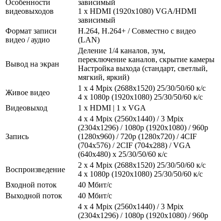
Особенности
зависимый
видеовыходов
1 x HDMI (1920x1080) VGA/HDMI
зависимый
Формат записи
H.264, H.264+ / Совместно с видео
видео / аудио
(LAN)
Деление 1/4 каналов, зум,
переключение каналов, скрытие камеры
Вывод на экран
Настройка выхода (стандарт, светлый,
мягкий, яркий)
1 x 4 Mpix (2688x1520) 25/30/50/60 к/с
Живое видео
4 х 1080p (1920x1080) 25/30/50/60 к/с
Видеовыход
1 x HDMI | 1 x VGA
4 x 4 Mpix (2560x1440) / 3 Mpix
(2304x1296) / 1080p (1920x1080) / 960p
Запись
(1280x960) / 720p (1280x720) / 4CIF
(704x576) / 2CIF (704x288) / VGA
(640x480) x 25/30/50/60 к/с
2 x 4 Mpix (2688x1520) 25/30/50/60 к/с
Воспроизведение
4 х 1080p (1920x1080) 25/30/50/60 к/с
Входной поток
40 Мбит/с
Выходной поток
40 Мбит/с
4 x 4 Mpix (2560x1440) / 3 Mpix
(2304x1296) / 1080p (1920x1080) / 960p