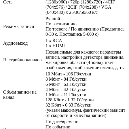
Сеть
(1280x960) / 720p (1280x720) / 4CIF
(704x576) / 2CIF (704x288) / VGA
(640x480) x 25/30/50/60 к/с
Ручной
По расписанию
Режимы записи
По тревоге / По движению (Предзапись
0-30 с, Постзапись 5-600 с)
1 x RCA
Аудиовыход
1 x HDMI
Независимые для каждого: параметры
записи, настройки детектора движения,
Настройки каналов
маскировка области (4 зоны), цвет
изображения, отображение имени, даты
10 Мбит - 106 Гб/сутки
8 Мбит - 84 Гб/сутки
6 Мбит - 63 Гб/сутки
4 Мбит - 42 Гб/сутки
Объём записи на
1 Мбит - 11 Гб/сутки
канал
128 Кбит - 1.32 Гб/сутки
32 Кбит - 0.33 Гб/сутки
(указан максимум, фактический зависит
от скорости и качества записи)
По дате/времени
По событию