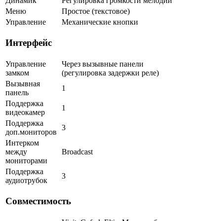
Динамик
Регулировка громкости мелодии
Меню
Простое (текстовое)
Управление
Механические кнопки
Интерфейс
Управление
Через вызывные панели
замком
(регулировка задержки реле)
Вызывная
1
панель
Поддержка
1
видеокамер
Поддержка
3
доп.мониторов
Интерком
между
Broadcast
мониторами
Поддержка
3
аудиотрубок
Совместимость