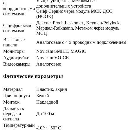
Vizit, Cyfral, Eltis, Метаком без
С
дополнительных устройств
координатными
Сейф-Сервис через модуль МСК-ДСС
системами
(HOOK)
Даксис, Proel, Laskomex, Keyman-Polylock,
С цифровыми
Маршал-Raikmann, Метаком через модуль
системами
МСЦ
Вызывные
Аналоговые с 4-х проводным подключением
панели
Мониторы
Novicam SMILE, MAGIC
Аудиотрубки
Novicam VOICE
Видеокамеры
Аналоговые
Физические параметры
Материал
Пластик, акрил
Цвет корпуса
Белый
Монтаж
Накладной
Дальность
передачи
До 100 м
сигнала
Температурный
-10°~ +50° С