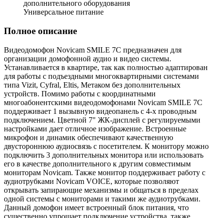
дополнительного оборудования
Универсальное питание
Полное описание
Видеодомофон Novicam SMILE 7C предназначен для
организации домофонной аудио и видео системы.
Устанавливается в квартире, так как полностью адаптирован
для работы с подъездными многоквартирными системами
типа Vizit, Cyfral, Eltis, Метаком без дополнительных
устройств. Помимо работы с координатными
многоабонентскими видеодомофонами Novicam SMILE 7C
поддерживает 1 вызывную видеопанель с 4-х проводным
подключением. Цветной 7" ЖК-дисплей с регулируемыми
настройками дает отличное изображение. Встроенные
микрофон и динамик обеспечивают качественную
двустороннюю аудиосвязь с посетителем. К монитору можно
подключить 3 дополнительных монитора или использовать
его в качестве дополнительного к другим совместимым
мониторам Novicam. Также монитор поддерживает работу с
аудиотрубками Novicam VOICE, которые позволяют
открывать запирающие механизмы и общаться в пределах
одной системы с мониторами и такими же аудиотрубками.
Данный домофон имеет встроенный блок питания, что
существенно упрощает подключение устройства. также