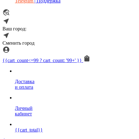
Telegram
| Поддержка
Ваш город:
Сменить город
{{cart_count<=99 ? cart_count: '99+' }}
Доставка
и оплата
Личный
кабинет
{{cart_total}}