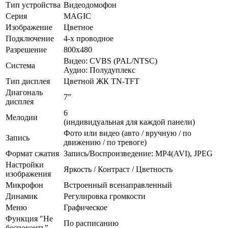
Тип устройства
Видеодомофон
Серия
MAGIC
Изображение
Цветное
Подключение
4-х проводное
Разрешение
800x480
Видео: CVBS (PAL/NTSC)
Система
Аудио: Полудуплекс
Тип дисплея
Цветной ЖК TN-TFT
Диагональ
7”
дисплея
6
Мелодии
(индивидуальная для каждой панели)
Фото или видео (авто / вручную / по
Запись
движению / по тревоге)
Формат сжатия
Запись/Воспроизведение: MP4(AVI), JPEG
Настройки
Яркость / Контраст / Цветность
изображения
Микрофон
Встроенный всенаправленный
Динамик
Регулировка громкости
Меню
Графическое
Функция "Не
По расписанию
беспокоить"