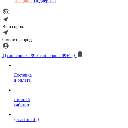
Telegram
| Поддержка
Ваш город:
Сменить город
{{cart_count<=99 ? cart_count: '99+' }}
Доставка
и оплата
Личный
кабинет
{{cart_total}}