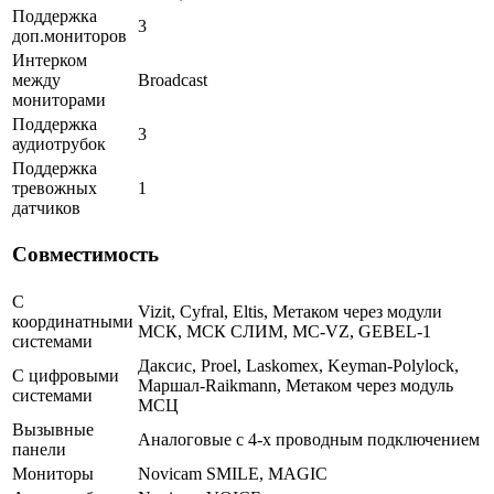
Поддержка
3
доп.мониторов
Интерком
между
Broadcast
мониторами
Поддержка
3
аудиотрубок
Поддержка
тревожных
1
датчиков
Совместимость
С
Vizit, Cyfral, Eltis, Метаком через модули
координатными
МСК, МСК СЛИМ, MC-VZ, GEBEL-1
системами
Даксис, Proel, Laskomex, Keyman-Polylock,
С цифровыми
Маршал-Raikmann, Метаком через модуль
системами
МСЦ
Вызывные
Аналоговые с 4-х проводным подключением
панели
Мониторы
Novicam SMILE, MAGIC