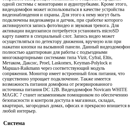
одной системы с мониторами и аудиотрубками. Кроме этого,
видеодомофон может использоваться в качестве устройства
видеонаблюдения и охраны. Для этого к нему могут быть
подключены видеокамера и датчик, при сработке которого
активируются запись фото/видео и звуковая тревога. Для
активации видеозаписи потребуется установить microSD
карту памяти в специальный слот. Запись видео может
осуществляться по детектору движения, вручную или при
нажатии кнопки на вызывной панели. Данный видеодомофон
полностью адаптирован для работы с подъездными
многоквартирными системами типа Vizit, Cyfral, Eltis,
Метаком, Даксис, Proel, Laskomex, Keyman-Polylock и
Маршал-Raikmann через соответствующий модуль
сопряжения. Монитор имеет встроенный блок питания, что
существенно упрощает подключение. Также имеется
возможность питания домофона от резервированного
источника питания DC 12В. Видеодомофон Novicam WHITE
MAGIC 7 станет незаменимым помощником по обеспечению
безопасности и контроля доступа в магазинах, складах,
квартирах, загородных домах, офисах и прекрасно впишется в
любой интерьер.
Система