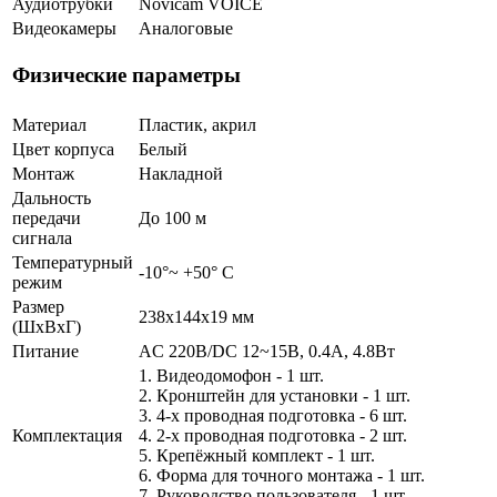
Аудиотрубки
Novicam VOICE
Видеокамеры
Аналоговые
Физические параметры
Материал
Пластик, акрил
Цвет корпуса
Белый
Монтаж
Накладной
Дальность
передачи
До 100 м
сигнала
Температурный
-10°~ +50° С
режим
Размер
238х144х19 мм
(ШxВxГ)
Питание
AC 220В/DC 12~15В, 0.4А, 4.8Вт
1. Видеодомофон - 1 шт.
2. Кронштейн для установки - 1 шт.
3. 4-х проводная подготовка - 6 шт.
Комплектация
4. 2-х проводная подготовка - 2 шт.
5. Крепёжный комплект - 1 шт.
6. Форма для точного монтажа - 1 шт.
7. Руководство пользователя - 1 шт.