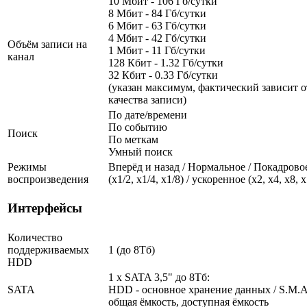
10 Мбит - 106 Гб/сутки
8 Мбит - 84 Гб/сутки
6 Мбит - 63 Гб/сутки
4 Мбит - 42 Гб/сутки
Объём записи на
1 Мбит - 11 Гб/сутки
канал
128 Кбит - 1.32 Гб/сутки
32 Кбит - 0.33 Гб/сутки
(указан максимум, фактический зависит о
качества записи)
По дате/времени
По событию
Поиск
По меткам
Умный поиск
Режимы
Вперёд и назад / Нормальное / Покадрово
воспроизведения
(х1/2, х1/4, х1/8) / ускоренное (х2, х4, х8, 
Интерфейсы
Количество
поддерживаемых
1 (до 8Тб)
HDD
1 x SATA 3,5" до 8Тб:
SATA
HDD - основное хранение данных / S.M.A.R
общая ёмкость, доступная ёмкость