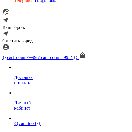
Telegram
| Поддержка
Ваш город:
Сменить город
{{cart_count<=99 ? cart_count: '99+' }}
Доставка
и оплата
Личный
кабинет
{{cart_total}}