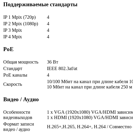
Поддерживаемые стандарты
IP 1 Mpix (720p)
4
IP 2 Mpix (1080p)
4
IP 3 Mpix
4
IP 4 Mpix
4
РоЕ
Общая мощность
36 Вт
Стандарт
IEEE 802.3af/at
PoE каналы
4
10/100 Мбит на канал при длине кабеля 1
Скорость
10 Мбит на канал при длине кабеля 250 м
Видео / Аудио
Особенности
1 x VGA (1920x1080) VGA/HDMI зависи
видеовыходов
1 x HDMI (1920x1080) VGA/HDMI завис
Формат записи
H.265+,H.265, H.264+, H.264 / Совместно
видео / аудио