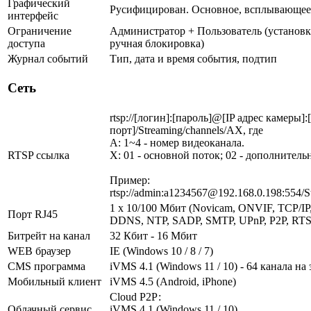
Графический
Русифицирован. Основное, всплывающее
интерфейс
Ограничение
Администратор + Пользователь (установк
доступа
ручная блокировка)
Журнал событий
Тип, дата и время события, подтип
Сеть
rtsp://[логин]:[пароль]@[IP адрес камеры]
порт]/Streaming/channels/AX, где
A: 1~4 - номер видеоканала.
RTSP ссылка
X: 01 - основной поток; 02 - дополнитель
Пример:
rtsp://admin:a1234567@192.168.0.198:554/S
1 x 10/100 Мбит (Novicam, ONVIF, TCP/I
Порт RJ45
DDNS, NTP, SADP, SMTP, UPnP, P2P, RT
Битрейт на канал
32 Кбит - 16 Мбит
WEB браузер
IE (Windows 10 / 8 / 7)
CMS программа
iVMS 4.1 (Windows 11 / 10) - 64 канала на
Мобильный клиент
iVMS 4.5 (Android, iPhone)
Cloud Р2Р:
Облачный сервис
iVMS 4.1 (Windows 11 / 10)