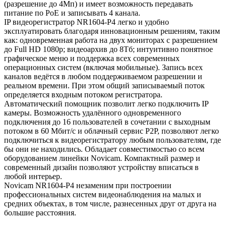
(разрешение до 4Мп) и имеет возможность передавать
питание по PoE и записывать 4 канала.
IP видеорегистратор NR1604-P4 легко и удобно
эксплуатировать благодаря инновационным решениям, таким
как: одновременная работа на двух мониторах с разрешением
до Full HD 1080p; видеоархив до 8Тб; интуитивно понятное
графическое меню и поддержка всех современных
операционных систем (включая мобильные). Запись всех
каналов ведётся в любом поддерживаемом разрешении и
реальном времени. При этом общий записываемый поток
определяется входным потоком регистратора.
Автоматический помощник позволит легко подключить IP
камеры. Возможность удалённого одновременного
подключения до 16 пользователей в сочетании с выходным
потоком в 60 Мбит/с и облачный сервис P2P, позволяют легко
подключиться к видеорегистратору любым пользователям, где
бы они не находились. Обладает совместимостью со всем
оборудованием линейки Novicam. Компактный размер и
современный дизайн позволяют устройству вписаться в
любой интерьер.
Novicam NR1604-P4 незаменим при построении
профессиональных систем видеонаблюдения на малых и
средних объектах, в том числе, разнесенных друг от друга на
большие расстояния.