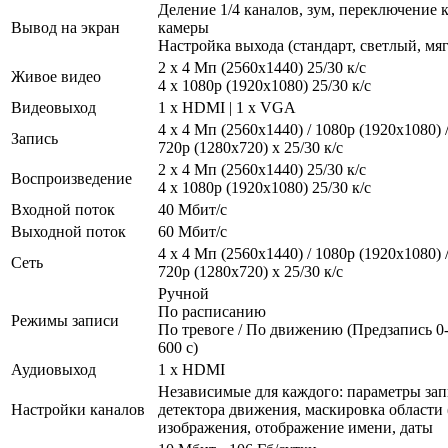
Деление 1/4 каналов, зум, переключение 
Вывод на экран
камеры
Настройка выхода (стандарт, светлый, мя
2 x 4 Мп (2560x1440) 25/30 к/с
Живое видео
4 х 1080p (1920x1080) 25/30 к/с
Видеовыход
1 x HDMI | 1 x VGA
4 x 4 Мп (2560x1440) / 1080p (1920x1080) /
Запись
720p (1280x720) x 25/30 к/с
2 x 4 Мп (2560x1440) 25/30 к/с
Воспроизведение
4 х 1080p (1920x1080) 25/30 к/с
Входной поток
40 Мбит/с
Выходной поток
60 Мбит/с
4 x 4 Мп (2560x1440) / 1080p (1920x1080) /
Сеть
720p (1280x720) x 25/30 к/с
Ручной
По расписанию
Режимы записи
По тревоге / По движению (Предзапись 0-
600 с)
Аудиовыход
1 x HDMI
Независимые для каждого: параметры зап
Настройки каналов
детектора движения, маскировка области (
изображения, отображение имени, даты