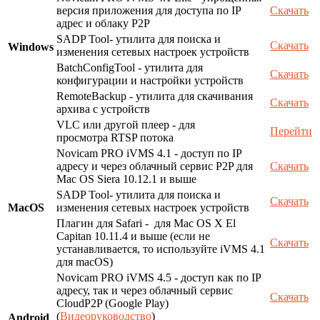
версия приложения для доступа по IP
Скачать
адрес и облаку P2P
SADP Tool- утилита для поиска и
Скачать
Windows
изменения сетевых настроек устройств
BatchConfigTool - утилита для
Скачать
конфигурации и настройки устройств
RemoteBackup - утилита для скачивания
Скачать
архива с устройств
VLC или другой плеер - для
Перейти
просмотра RTSP потока
Novicam PRO iVMS 4.1 - доступ по IP
адресу и через облачный сервис P2P для
Скачать
Mac OS Siera 10.12.1 и выше
SADP Tool- утилита для поиска и
Скачать
MacOS
изменения сетевых настроек устройств
Плагин для Safari - для Mac OS X El
Capitan 10.11.4 и выше (если не
Скачать
устанавливается, то используйте iVMS 4.1
для macOS)
Novicam PRO iVMS 4.5 - доступ как по IP
адресу, так и через облачный сервис
Скачать
CloudP2P (Google Play)
(
Видеоруководство
)
Android