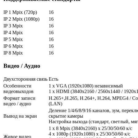
IP 1 Mpix (720p)
16
IP 2 Mpix (1080p)
16
IP 3 Mpix
16
IP 4 Mpix
16
IP 5 Mpix
16
IP 6 Mpix
16
IP 8 Mpix
16
Видео / Аудио
Двухсторонняя связь
Есть
Особенности
1 x VGA (1920x1080) независимый
видеовыходов
1 x HDMI (3840x2160 / 2560x1440 / 1920
Формат записи
H.265+,H.265, H.264+, H.264, MPEG4 / Со
видео / аудио
(LAN)
Деление 1/4/6/8/9/16 каналов, зум, перек
Вывод на экран
скрытие камеры
Настройка выхода (стандарт, светлый, мя
1 x 8 Mpix (3840x2160) х 25/30/50/60 к/с
4 х 1080р (1920х1080) х 25/30/50/60 к/с
Живое видео