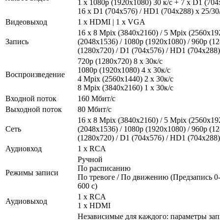
1 x 1080p (1920х1080) 30 к/с + 7 x D1 (704
16 х D1 (704x576) / HD1 (704x288) х 25/30/
Видеовыход
1 x HDMI | 1 x VGA
16 х 8 Mpix (3840x2160) / 5 Mpix (2560x19
Запись
(2048х1536) / 1080p (1920х1080) / 960p (12
(1280х720) / D1 (704x576) / HD1 (704x288) 
720p (1280х720) 8 x 30к/с
1080р (1920x1080) 4 x 30к/с
Воспроизведение
4 Mpix (2560x1440) 2 x 30к/с
8 Mpix (3840x2160) 1 x 30к/с
Входной поток
160 Мбит/с
Выходной поток
80 Мбит/с
16 х 8 Mpix (3840x2160) / 5 Mpix (2560x19
Сеть
(2048х1536) / 1080p (1920х1080) / 960p (12
(1280х720) / D1 (704x576) / HD1 (704x288) 
Аудиовход
1 x RCA
Ручной
По расписанию
Режимы записи
По тревоге / По движению (Предзапись 0-
600 с)
1 x RCA
Аудиовыход
1 x HDMI
Независимые для каждого: параметры зап