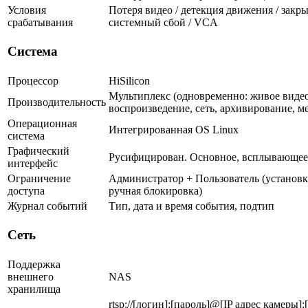
Условия
Потеря видео / детекция движения / закры
срабатывания
системный сбой / VCA
Система
Процессор
HiSilicon
Мультиплекс (одновременно: живое видео
Производительность
воспроизведение, сеть, архивирование, м
Операционная
Интегрированная OS Linux
система
Графический
Русифицирован. Основное, всплывающее
интерфейс
Ограничение
Администратор + Пользователь (установк
доступа
ручная блокировка)
Журнал событий
Тип, дата и время события, подтип
Сеть
Поддержка
внешнего
NAS
хранилища
rtsp://[логин]:[пароль]@[IP адрес камеры]