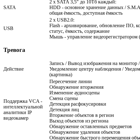
2 x SATA 3,5" до 10Тб каждый:
SATA
HDD - основное хранение данных / S.M.A.R
общая ёмкость, доступная ёмкость
2 x USB2.0:
Flash - архивирование, обновление ПО, к
USB
статус, ёмкость, содержание
Мышь - управление видеорегистратором (
Тревога
Запись / Вывод изображения на монитор /
Действие
Уведомление центру наблюдения / Уведом
(картинка)
Пересечение линии
Обнаружение вторжения
Изменение аудиосцены
Смена сцены
Поддержка VCA -
Детекция расфокусировки
интеллектуальной
Детекция лиц
аналитики IP
Вторжение объектов в регион
видеокамер
Выход объектов из региона
Обнаружение оставленных предметов
Обнаружение удаления объектов
Обнаружение быстрого перемещения объ