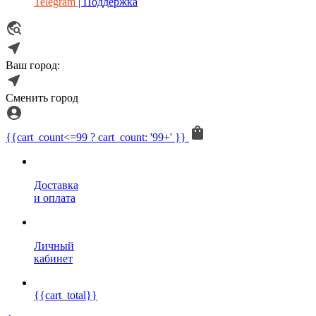
Telegram
| Поддержка
Ваш город:
Сменить город
{{cart_count<=99 ? cart_count: '99+' }}
Доставка
и оплата
Личный
кабинет
{{cart_total}}