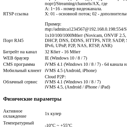
порт]/Streaming/channels/AX, где
A: 1~16 - номер видеоканала.
RTSP ссылка
X: 01 - основной поток; 02 - дополнитель
Пример:
rtsp://admin:a1234567@192.168.0.198:554/S
1х10/100/1000Мбит (Novicam, ONVIF 2.5, 
Порт RJ45
DHCP, DNS, DDNS, HTTPS, NTP, SADP, S
IPv6, UPnP, P2P, NAS, RTSP, ANR)
Битрейт на канал
32 Кбит - 16 Мбит
WEB браузер
IE (Windows 10 / 8 / 7)
CMS программа
iVMS 4.1 (Windows 10 / 8 / 7) - 64 канала 
Мобильный клиент
iVMS 4.5 (Android, iPhone)
Cloud Р2Р:
Облачный сервис
iVMS 4.1 (Windows 10 / 8 / 7)
iVMS 4.5, (Android / iPhone / iPad)
Физические параметры
Активное
1х кулер
охлаждение
Температурный
-10°C ~ +55°C