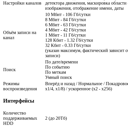
Настройки каналов
детектора движения, маскировка области (
изображения, отображение имени, даты
10 Мбит - 106 Гб/сутки
8 Мбит - 84 Гб/сутки
6 Мбит - 63 Гб/сутки
4 Мбит - 42 Гб/сутки
Объём записи на
1 Мбит - 11 Гб/сутки
канал
128 Кбит - 1.32 Гб/сутки
32 Кбит - 0.33 Гб/сутки
(указан максимум, фактический зависит о
записи)
По дате/времени
По событию
Поиск
По меткам
Умный поиск
Режимы
Вперёд и назад / Нормальное / Покадровое
воспроизведения
х1/4, х1/8) / ускоренное (х2 - х256)
Интерфейсы
Количество
поддерживаемых
2 (до 20Тб)
HDD