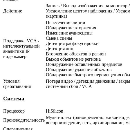
Запись / Вывод изображения на монитор /
Действие
Уведомление центру наблюдения / Уведом
(картинка)
Пересечение линии
Обнаружение вторжения
Изменение аудиосцены
Смена сцены
Поддержка VCA -
Детекция расфокусировки
интеллектуальной
Детекция лиц
аналитики IP
Вторжение объектов в регион
видеокамер
Выход объектов из региона
Обнаружение оставленных предметов
Обнаружение удаления объектов
Обнаружение быстрого перемещения объ
Условия
Потеря видео / детекция движения / закры
срабатывания
системный сбой / VCA
Система
Процессор
HiSilicon
Мультиплекс (одновременно: живое видео
Производительность
воспроизведение, сеть, архивирование, м
Операционная