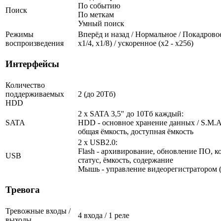
По событию
Поиск
По меткам
Умный поиск
Режимы
Вперёд и назад / Нормальное / Покадровое
воспроизведения
х1/4, х1/8) / ускоренное (х2 - х256)
Интерфейсы
Количество
поддерживаемых
2 (до 20Тб)
HDD
2 x SATA 3,5" до 10Тб каждый:
SATA
HDD - основное хранение данных / S.M.A.R
общая ёмкость, доступная ёмкость
2 x USB2.0:
Flash - архивирование, обновление ПО, к
USB
статус, ёмкость, содержание
Мышь - управление видеорегистратором (
Тревога
Тревожные входы /
4 входа / 1 реле
выходы