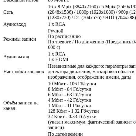
16 х 8 Mpix (3840x2160) / 5 Mpix (2560x19
Сеть
(2048х1536) / 1080p (1920х1080) / 960p (12
(1280х720) / D1 (704x576) / HD1 (704x288) 
Аудиовход
1 x RCA
Ручной
По расписанию
Режимы записи
По тревоге / По движению (Предзапись 0-
600 с)
1 x RCA
Аудиовыход
1 x HDMI
Независимые для каждого: параметры зап
Настройки каналов
детектора движения, маскировка области (
изображения, отображение имени, даты
10 Мбит - 106 Гб/сутки
8 Мбит - 84 Гб/сутки
6 Мбит - 63 Гб/сутки
4 Мбит - 42 Гб/сутки
Объём записи на
1 Мбит - 11 Гб/сутки
канал
128 Кбит - 1.32 Гб/сутки
32 Кбит - 0.33 Гб/сутки
(указан максимум, фактический зависит о
записи)
По дате/времени