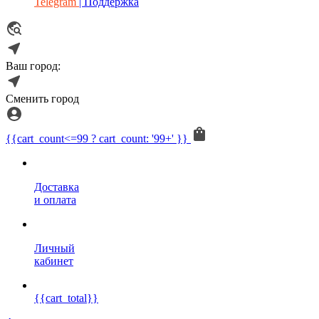
Telegram
| Поддержка
Ваш город:
Сменить город
{{cart_count<=99 ? cart_count: '99+' }}
Доставка
и оплата
Личный
кабинет
{{cart_total}}