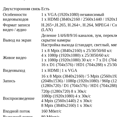
Двухсторонняя связь
Есть
Особенности
1 x VGA (1920x1080) независимый
видеовыходов
1 x HDMI (3840x2160 / 2560x1440 / 1920
Формат записи
H.265+,H.265, H.264+, H.264, MPEG4 / Со
видео / аудио
(LAN)
Деление 1/4/6/8/9/16 каналов, зум, перек
Вывод на экран
скрытие камеры
Настройка выхода (стандарт, светлый, мя
1 x 8 Mpix (3840x2160) х 25/30/50/60 к/с
4 х 1080р (1920х1080) х 25/3050/60 к/с
Живое видео
1 x 1080p (1920х1080) 30 к/с + 7 x D1 (704
16 х D1 (704x576) / HD1 (704x288) х 25/30/
Видеовыход
1 x HDMI | 1 x VGA
16 х 8 Mpix (3840x2160) / 5 Mpix (2560x19
Запись
(2048х1536) / 1080p (1920х1080) / 960p (12
(1280х720) / D1 (704x576) / HD1 (704x288) 
720p (1280х720) 8 x 30к/с
1080р (1920x1080) 4 x 30к/с
Воспроизведение
4 Mpix (2560x1440) 2 x 30к/с
8 Mpix (3840x2160) 1 x 30к/с
Входной поток
160 Мбит/с
Выходной поток
80 Мбит/с