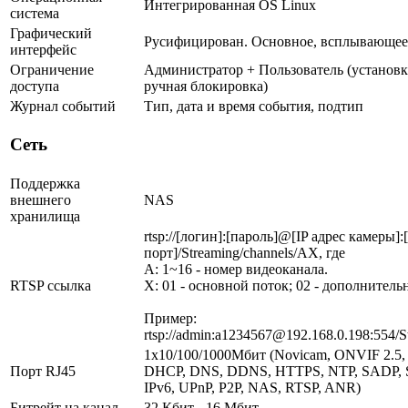
Интегрированная OS Linux
система
Графический
Русифицирован. Основное, всплывающее
интерфейс
Ограничение
Администратор + Пользователь (установк
доступа
ручная блокировка)
Журнал событий
Тип, дата и время события, подтип
Сеть
Поддержка
внешнего
NAS
хранилища
rtsp://[логин]:[пароль]@[IP адрес камеры]
порт]/Streaming/channels/AX, где
A: 1~16 - номер видеоканала.
RTSP ссылка
X: 01 - основной поток; 02 - дополнитель
Пример:
rtsp://admin:a1234567@192.168.0.198:554/S
1х10/100/1000Мбит (Novicam, ONVIF 2.5, 
Порт RJ45
DHCP, DNS, DDNS, HTTPS, NTP, SADP, S
IPv6, UPnP, P2P, NAS, RTSP, ANR)
Битрейт на канал
32 Кбит - 16 Мбит