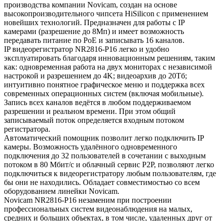
производства компании Novicam, создан на основе
высокопроизводительного чипсета HiSilicon с применением
новейших технологий. Предназначен для работы с IP
камерами (разрешение до 8Мп) и имеет возможность
передавать питание по PoE и записывать 16 каналов.
IP видеорегистратор NR2816-P16 легко и удобно
эксплуатировать благодаря инновационным решениям, таким
как: одновременная работа на двух мониторах с независимой
настрокой и разрешением до 4K; видеоархив до 20Тб;
интуитивно понятное графическое меню и поддержка всех
современных операционных систем (включая мобильные).
Запись всех каналов ведётся в любом поддерживаемом
разрешении и реальном времени. При этом общий
записываемый поток определяется входным потоком
регистратора.
Автоматический помощник позволит легко подключить IP
камеры. Возможность удалённого одновременного
подключения до 32 пользователей в сочетании с выходным
потоком в 80 Мбит/с и облачный сервис P2P, позволяют легко
подключиться к видеорегистратору любым пользователям, где
бы они не находились. Обладает совместимостью со всем
оборудованием линейки Novicam.
Novicam NR2816-P16 незаменим при построении
профессиональных систем видеонаблюдения на малых,
средних и больших объектах, в том числе, удаленных друг от