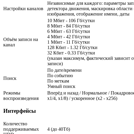
Независимые для каждого: параметры зап
Настройки каналов
детектора движения, маскировка области (
изображения, отображение имени, даты
10 Мбит - 106 Гб/сутки
8 Мбит - 84 Гб/сутки
6 Мбит - 63 Гб/сутки
4 Мбит - 42 Гб/сутки
Объём записи на
1 Мбит - 11 Гб/сутки
канал
128 Кбит - 1.32 Гб/сутки
32 Кбит - 0.33 Гб/сутки
(указан максимум, фактический зависит о
записи)
По дате/времени
По событию
Поиск
По меткам
Умный поиск
Режимы
Вперёд и назад / Нормальное / Покадровое
воспроизведения
х1/4, х1/8) / ускоренное (х2 - х256)
Интерфейсы
Количество
поддерживаемых
4 (до 40Тб)