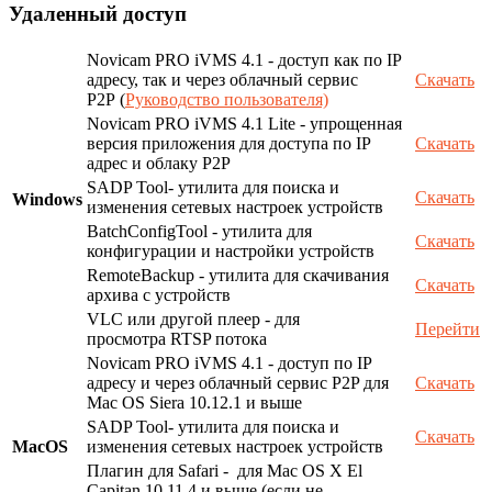
Удаленный доступ
Novicam PRO iVMS 4.1 - доступ как по IP
адресу, так и через облачный сервис
Скачать
P2P (
Руководство пользователя)
Novicam PRO iVMS 4.1 Lite - упрощенная
версия приложения для доступа по IP
Скачать
адрес и облаку P2P
SADP Tool- утилита для поиска и
Скачать
Windows
изменения сетевых настроек устройств
BatchConfigTool - утилита для
Скачать
конфигурации и настройки устройств
RemoteBackup - утилита для скачивания
Скачать
архива с устройств
VLC или другой плеер - для
Перейти
просмотра RTSP потока
Novicam PRO iVMS 4.1 - доступ по IP
адресу и через облачный сервис P2P для
Скачать
Mac OS Siera 10.12.1 и выше
SADP Tool- утилита для поиска и
Скачать
MacOS
изменения сетевых настроек устройств
Плагин для Safari - для Mac OS X El
Capitan 10.11.4 и выше (если не