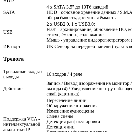
HDD
4 x SATA 3,5" до 10Тб каждый:
SATA
HDD - основное хранение данных / S.M.A.R
общая ёмкость, доступная ёмкость
2 x USB2.0, 1 x USB3.0:
Flash - архивирование, обновление ПО, к
USB
статус, ёмкость, содержание
Мышь - управление видеорегистратором (
ИК порт
ИК Сенсор на передней панели (пульт в к
Тревога
Тревожные входы /
16 входов / 4 реле
выходы
Запись / Вывод изображения на монитор 
Действие
выхода (4) / Уведомление центру наблюде
email (картинка)
Пересечение линии
Обнаружение вторжения
Изменение аудиосцены
Смена сцены
Поддержка VCA -
Детекция расфокусировки
интеллектуальной
Детекция лиц
аналитики IP