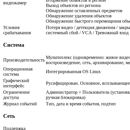
Вторжение объектов в регион
видеокамер
Выход объектов из региона
Обнаружение оставленных предметов
Обнаружение удаления объектов
Обнаружение быстрого перемещения объ
Условия
Потеря видео / детекция движения / закры
срабатывания
системный сбой / VCA / Тревожный вход
Система
Мультиплекс (одновременно: живое видео
Производительность
воспроизведение, сеть, архивирование, м
Операционная
Интегрированная OS Linux
система
Графический
Русифицирован. Основное, всплывающее
интерфейс
Ограничение
Администратор + Пользователь (установк
доступа
ручная блокировка)
Журнал событий
Тип, дата и время события, подтип
Сеть
Поддержка