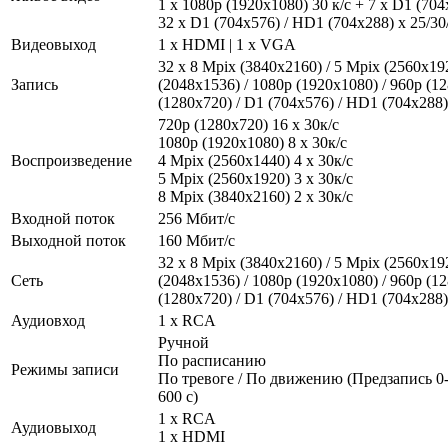
1 x 1080p (1920х1080) 30 к/с + 7 x D1 (704
32 х D1 (704x576) / HD1 (704x288) х 25/30/
Видеовыход
1 x HDMI | 1 x VGA
32 х 8 Mpix (3840x2160) / 5 Mpix (2560x19
Запись
(2048х1536) / 1080p (1920х1080) / 960p (12
(1280х720) / D1 (704x576) / HD1 (704x288) 
720p (1280х720) 16 x 30к/с
1080р (1920x1080) 8 x 30к/с
Воспроизведение
4 Mpix (2560x1440) 4 x 30к/с
5 Mpix (2560x1920) 3 x 30к/с
8 Mpix (3840x2160) 2 x 30к/с
Входной поток
256 Мбит/с
Выходной поток
160 Мбит/с
32 х 8 Mpix (3840x2160) / 5 Mpix (2560x19
Сеть
(2048х1536) / 1080p (1920х1080) / 960p (12
(1280х720) / D1 (704x576) / HD1 (704x288) 
Аудиовход
1 x RCA
Ручной
По расписанию
Режимы записи
По тревоге / По движению (Предзапись 0-
600 с)
1 x RCA
Аудиовыход
1 x HDMI