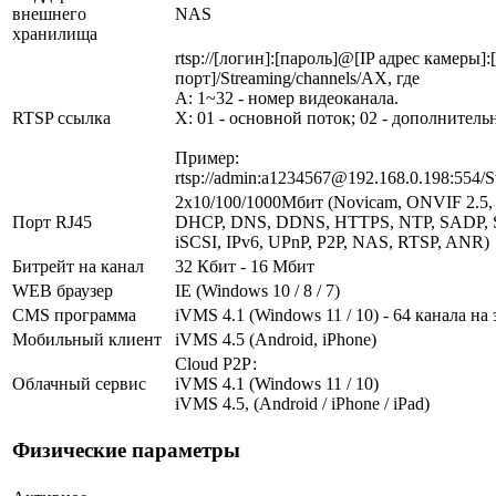
внешнего
NAS
хранилища
rtsp://[логин]:[пароль]@[IP адрес камеры]
порт]/Streaming/channels/AX, где
A: 1~32 - номер видеоканала.
RTSP ссылка
X: 01 - основной поток; 02 - дополнитель
Пример:
rtsp://admin:a1234567@192.168.0.198:554/S
2х10/100/1000Мбит (Novicam, ONVIF 2.5, 
Порт RJ45
DHCP, DNS, DDNS, HTTPS, NTP, SADP, 
iSCSI, IPv6, UPnP, P2P, NAS, RTSP, ANR)
Битрейт на канал
32 Кбит - 16 Мбит
WEB браузер
IE (Windows 10 / 8 / 7)
CMS программа
iVMS 4.1 (Windows 11 / 10) - 64 канала на
Мобильный клиент
iVMS 4.5 (Android, iPhone)
Cloud Р2Р:
Облачный сервис
iVMS 4.1 (Windows 11 / 10)
iVMS 4.5, (Android / iPhone / iPad)
Физические параметры