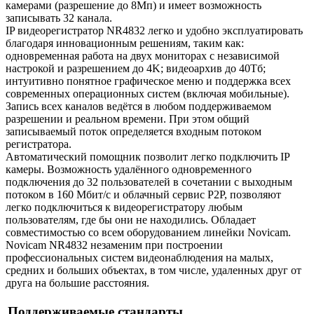
камерами (разрешение до 8Мп) и имеет возможность
записывать 32 канала.
IP видеорегистратор NR4832 легко и удобно эксплуатировать
благодаря инновационным решениям, таким как:
одновременная работа на двух мониторах с независимой
настрокой и разрешением до 4K; видеоархив до 40Тб;
интуитивно понятное графическое меню и поддержка всех
современных операционных систем (включая мобильные).
Запись всех каналов ведётся в любом поддерживаемом
разрешении и реальном времени. При этом общий
записываемый поток определяется входным потоком
регистратора.
Автоматический помощник позволит легко подключить IP
камеры. Возможность удалённого одновременного
подключения до 32 пользователей в сочетании с выходным
потоком в 160 Мбит/с и облачный сервис P2P, позволяют
легко подключиться к видеорегистратору любым
пользователям, где бы они не находились. Обладает
совместимостью со всем оборудованием линейки Novicam.
Novicam NR4832 незаменим при построении
профессиональных систем видеонаблюдения на малых,
средних и больших объектах, в том числе, удаленных друг от
друга на большие расстояния.
Поддерживаемые стандарты