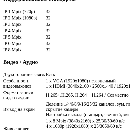
IP 1 Mpix (720p)
32
IP 2 Mpix (1080p)
32
IP 3 Mpix
32
IP 4 Mpix
32
IP 5 Mpix
32
IP 6 Mpix
32
IP 8 Mpix
32
Видео / Аудио
Двухсторонняя связь
Есть
Особенности
1 x VGA (1920x1080) независимый
видеовыходов
1 x HDMI (3840x2160 / 2560x1440 / 1920
Формат записи
H.265+,H.265, H.264+, H.264 / Совместно
видео / аудио
Деление 1/4/6/8/9/16/25/32 каналов, зум, 
Вывод на экран
скрытие камеры
Настройка выхода (стандарт, светлый, мя
1 x 8 Mpix (3840x2160) х 25/30/50/60 к/с
4 х 1080р (1920х1080) х 25/3050/60 к/с
Живое видео