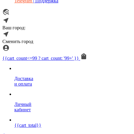
Telegram
| Поддержка
Ваш город:
Сменить город
{{cart_count<=99 ? cart_count: '99+' }}
Доставка
и оплата
Личный
кабинет
{{cart_total}}