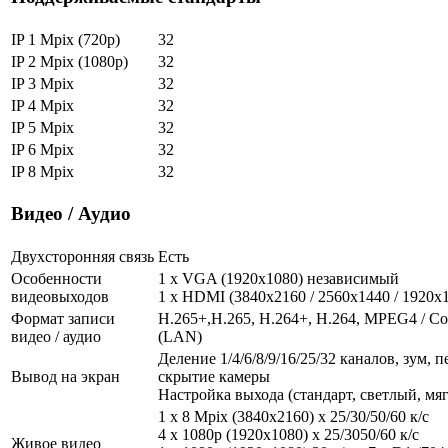
IP 1 Mpix (720p)
32
IP 2 Mpix (1080p)
32
IP 3 Mpix
32
IP 4 Mpix
32
IP 5 Mpix
32
IP 6 Mpix
32
IP 8 Mpix
32
Видео / Аудио
Двухсторонняя связь
Есть
Особенности
1 x VGA (1920x1080) независимый
видеовыходов
1 x HDMI (3840x2160 / 2560x1440 / 1920
Формат записи
H.265+,H.265, H.264+, H.264, MPEG4 / Со
видео / аудио
(LAN)
Деление 1/4/6/8/9/16/25/32 каналов, зум, 
Вывод на экран
скрытие камеры
Настройка выхода (стандарт, светлый, мя
1 x 8 Mpix (3840x2160) х 25/30/50/60 к/с
4 х 1080р (1920х1080) х 25/3050/60 к/с
Живое видео