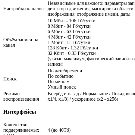
Независимые для каждого: параметры зап
Настройки каналов
детектора движения, маскировка области (
изображения, отображение имени, даты
10 Мбит - 106 Гб/сутки
8 Мбит - 84 Гб/сутки
6 Мбит - 63 Гб/сутки
4 Мбит - 42 Гб/сутки
Объём записи на
1 Мбит - 11 Гб/сутки
канал
128 Кбит - 1.32 Гб/сутки
32 Кбит - 0.33 Гб/сутки
(указан максимум, фактический зависит о
записи)
По дате/времени
По событию
Поиск
По меткам
Умный поиск
Режимы
Вперёд и назад / Нормальное / Покадровое
воспроизведения
х1/4, х1/8) / ускоренное (х2 - х256)
Интерфейсы
Количество
поддерживаемых
4 (до 40Тб)