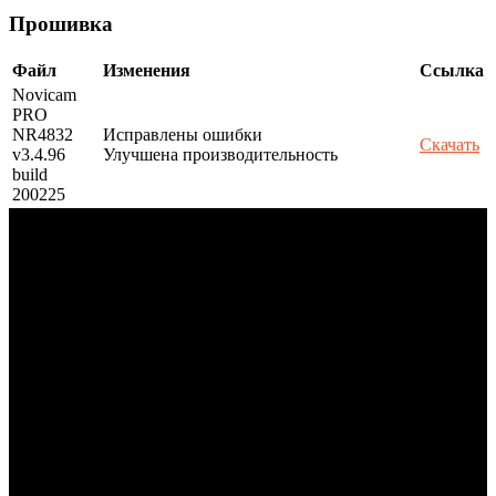
Прошивка
Файл
Изменения
Ссылка
Novicam
PRO
NR4832
Исправлены ошибки
Скачать
v3.4.96
Улучшена производительность
build
200225