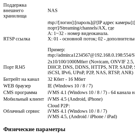
Поддержка
внешнего
NAS
хранилища
rtsp://[логин]:[пароль]@[IP адрес камеры]
порт]/Streaming/channels/AX, где
A: 1~32 - номер видеоканала.
RTSP ссылка
X: 01 - основной поток; 02 - дополнитель
Пример:
rtsp://admin:a1234567@192.168.0.198:554/S
2х10/100/1000Мбит (Novicam, ONVIF 2.5, 
Порт RJ45
DHCP, DNS, DDNS, HTTPS, NTP, SADP, 
iSCSI, IPv6, UPnP, P2P, NAS, RTSP, ANR)
Битрейт на канал
32 Кбит - 16 Мбит
WEB браузер
IE (Windows 10 / 8 / 7)
CMS программа
iVMS 4.1 (Windows 10 / 8 / 7) - 64 канала 
Мобильный клиент
iVMS 4.5 (Android, iPhone)
Cloud Р2Р:
Облачный сервис
iVMS 4.1 (Windows 10 / 8 / 7)
iVMS 4.5, (Android / iPhone / iPad)
Физические параметры