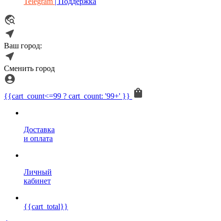
Telegram
| Поддержка
Ваш город:
Сменить город
{{cart_count<=99 ? cart_count: '99+' }}
Доставка
и оплата
Личный
кабинет
{{cart_total}}