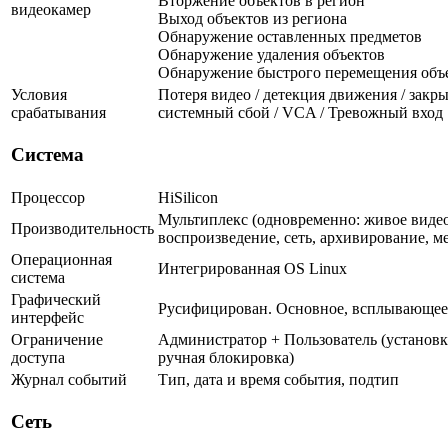
Вторжение объектов в регион
видеокамер
Выход объектов из региона
Обнаружение оставленных предметов
Обнаружение удаления объектов
Обнаружение быстрого перемещения объ
Условия
Потеря видео / детекция движения / закры
срабатывания
системный сбой / VCA / Тревожный вход
Система
Процессор
HiSilicon
Мультиплекс (одновременно: живое видео
Производительность
воспроизведение, сеть, архивирование, м
Операционная
Интегрированная OS Linux
система
Графический
Русифицирован. Основное, всплывающее
интерфейс
Ограничение
Администратор + Пользователь (установк
доступа
ручная блокировка)
Журнал событий
Тип, дата и время события, подтип
Сеть