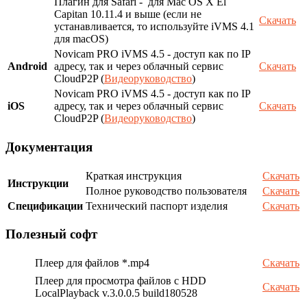
Плагин для Safari - для Mac OS X El
Capitan 10.11.4 и выше (если не
Скачать
устанавливается, то используйте iVMS 4.1
для macOS)
Novicam PRO iVMS 4.5 - доступ как по IP
Android
адресу, так и через облачный сервис
Скачать
CloudP2P (
Видеоруководство
)
Novicam PRO iVMS 4.5 - доступ как по IP
iOS
адресу, так и через облачный сервис
Скачать
CloudP2P (
Видеоруководство
)
Документация
Краткая инструкция
Скачать
Инструкции
Полное руководство пользователя
Скачать
Спецификации
Технический паспорт изделия
Скачать
Полезный софт
Плеер для файлов *.mp4
Скачать
Плеер для просмотра файлов с HDD
Скачать
LocalPlayback v.3.0.0.5 build180528