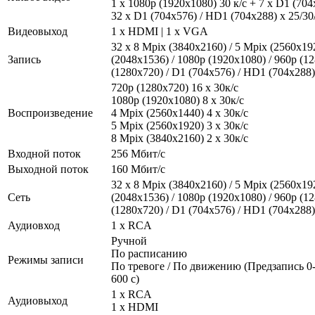
1 x 1080p (1920х1080) 30 к/с + 7 x D1 (704
32 х D1 (704x576) / HD1 (704x288) х 25/30/
Видеовыход
1 x HDMI | 1 x VGA
32 х 8 Mpix (3840x2160) / 5 Mpix (2560x19
Запись
(2048х1536) / 1080p (1920х1080) / 960p (12
(1280х720) / D1 (704x576) / HD1 (704x288) 
720p (1280х720) 16 x 30к/с
1080р (1920x1080) 8 x 30к/с
Воспроизведение
4 Mpix (2560x1440) 4 x 30к/с
5 Mpix (2560x1920) 3 x 30к/с
8 Mpix (3840x2160) 2 x 30к/с
Входной поток
256 Мбит/с
Выходной поток
160 Мбит/с
32 х 8 Mpix (3840x2160) / 5 Mpix (2560x19
Сеть
(2048х1536) / 1080p (1920х1080) / 960p (12
(1280х720) / D1 (704x576) / HD1 (704x288) 
Аудиовход
1 x RCA
Ручной
По расписанию
Режимы записи
По тревоге / По движению (Предзапись 0-
600 с)
1 x RCA
Аудиовыход
1 x HDMI