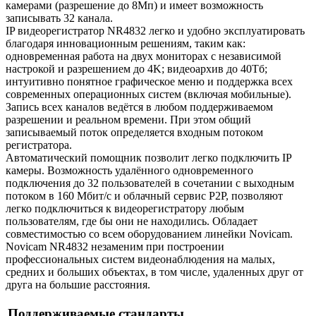
камерами (разрешение до 8Мп) и имеет возможность
записывать 32 канала.
IP видеорегистратор NR4832 легко и удобно эксплуатировать
благодаря инновационным решениям, таким как:
одновременная работа на двух мониторах с независимой
настрокой и разрешением до 4K; видеоархив до 40Тб;
интуитивно понятное графическое меню и поддержка всех
современных операционных систем (включая мобильные).
Запись всех каналов ведётся в любом поддерживаемом
разрешении и реальном времени. При этом общий
записываемый поток определяется входным потоком
регистратора.
Автоматический помощник позволит легко подключить IP
камеры. Возможность удалённого одновременного
подключения до 32 пользователей в сочетании с выходным
потоком в 160 Мбит/с и облачный сервис P2P, позволяют
легко подключиться к видеорегистратору любым
пользователям, где бы они не находились. Обладает
совместимостью со всем оборудованием линейки Novicam.
Novicam NR4832 незаменим при построении
профессиональных систем видеонаблюдения на малых,
средних и больших объектах, в том числе, удаленных друг от
друга на большие расстояния.
Поддерживаемые стандарты