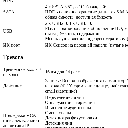
HDD
4 x SATA 3,5" до 10Тб каждый:
SATA
HDD - основное хранение данных / S.M.A.R
общая ёмкость, доступная ёмкость
2 x USB2.0, 1 x USB3.0:
Flash - архивирование, обновление ПО, к
USB
статус, ёмкость, содержание
Мышь - управление видеорегистратором (
ИК порт
ИК Сенсор на передней панели (пульт в к
Тревога
Тревожные входы /
16 входов / 4 реле
выходы
Запись / Вывод изображения на монитор 
Действие
выхода (4) / Уведомление центру наблюде
email (картинка)
Пересечение линии
Обнаружение вторжения
Изменение аудиосцены
Смена сцены
Поддержка VCA -
Детекция расфокусировки
интеллектуальной
Детекция лиц
аналитики IP