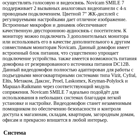
осуществлять голосовую и видеосвязь. Novicam SMILE 7
поддерживает 2 вызывных аналоговых видеопанели с 4-х
проводным подключением. Цветной 7" ЖК-дисплей с
регулируемыми настройками дает отличное изображение.
Встроенные микрофон и динамик обеспечивают
качественную двустороннюю аудиосвязь с посетителем. К
монитору можно подключить 3 дополнительных монитора
или использовать его в качестве дополнительного к другим
совместимым мониторам Novicam. Данный домофон имеет
встроенный блок питания, что существенно упрощает
подключение устройства. также имеется возможность питания
домофона от резервированного источника питания DC12В.
Данный видеодомофон полностью адаптирован для работы с
подъездными многоквартирными системами типа Vizit, Cyfral,
Eltis, Метаком, Даксис, Proel, Laskomex, Keyman-Polylock и
Маршал-Raikmann через соответствующий модуль
сопряжения. Novicam SMILE 7 идеально подойдёт для
использования в небольших системах благодаря легкой
установке и настройке. Видеодомофон станет незаменимым
помощником по обеспечению безопасности и контроля
доступа к магазинам, складам, квартирам, загородным домам,
офисам и прекрасно впишется в любой интерьер.
Система