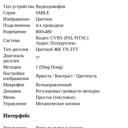
Тип устройства
Видеодомофон
Серия
SMILE
Изображение
Цветное
Подключение
4-х проводное
Разрешение
800x480
Видео: CVBS (PAL/NTSC)
Система
Аудио: Полудуплекс
Тип дисплея
Цветной ЖК TN-TFT
Диагональ
7”
дисплея
Мелодии
1 (Ding Dong)
Настройки
Яркость / Контраст / Цветность
изображения
Микрофон
Всенаправленный
Динамик
Регулировка громкости мелодии
Меню
Простое (текстовое)
Управление
Механические кнопки
Интерфейс
Управление
Через вызывные панели