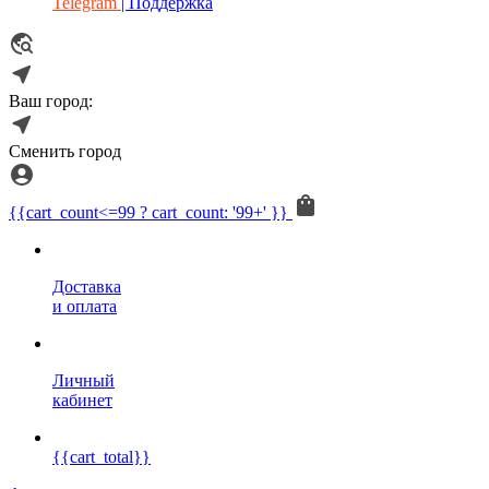
Telegram
| Поддержка
Ваш город:
Сменить город
{{cart_count<=99 ? cart_count: '99+' }}
Доставка
и оплата
Личный
кабинет
{{cart_total}}