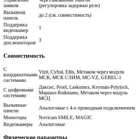
замком
(регулировка задержки реле)
Вызывная
до 2 (см. совместимость)
панель
Поддержка
1
видеокамер
Поддержка
3
доп.мониторов
Совместимость
С
Vizit, Cyfral, Eltis, Метаком через модули
координатными
МСК, МСК СЛИМ, MC-VZ, GEBEL-1
системами
Даксис, Proel, Laskomex, Keyman-Polylock,
С цифровыми
Маршал-Raikmann, Метаком через модуль
системами
МСЦ
Вызывные
Аналоговые с 4-х проводным подключением
панели
Мониторы
Novicam SMILE, MAGIC
Видеокамеры
Аналоговые
Физические параметры