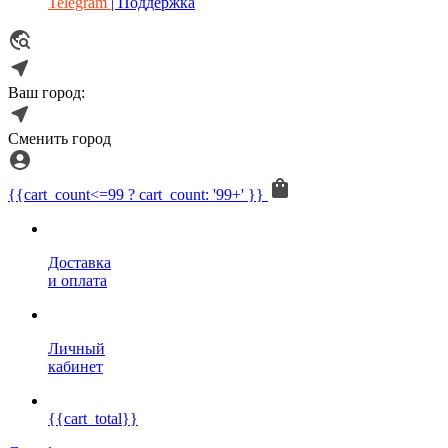
Telegram
| Поддержка
Ваш город:
Сменить город
{{cart_count<=99 ? cart_count: '99+' }}
Доставка
и оплата
Личный
кабинет
{{cart_total}}