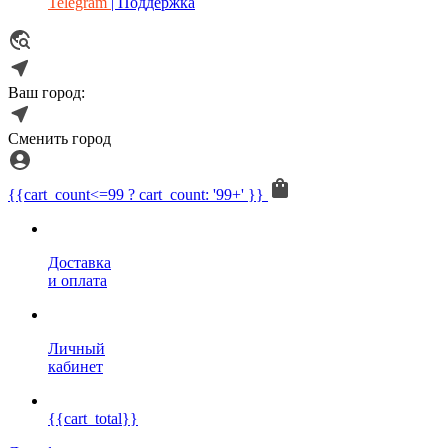
Telegram
| Поддержка
Ваш город:
Сменить город
{{cart_count<=99 ? cart_count: '99+' }}
Доставка
и оплата
Личный
кабинет
{{cart_total}}