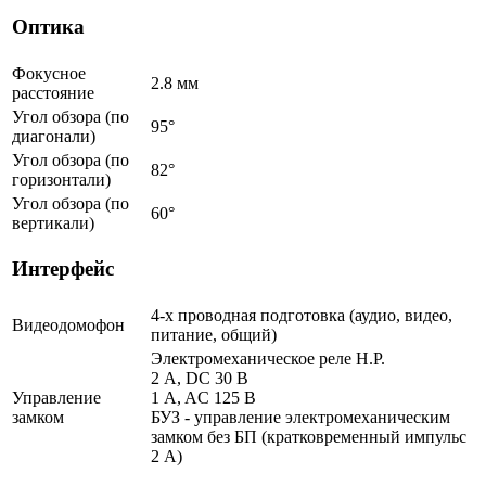
Оптика
Фокусное
2.8 мм
расстояние
Угол обзора (по
95°
диагонали)
Угол обзора (по
82°
горизонтали)
Угол обзора (по
60°
вертикали)
Интерфейс
4-х проводная подготовка (аудио, видео,
Видеодомофон
питание, общий)
Электромеханическое реле Н.Р.
2 A, DC 30 В
Управление
1 A, AC 125 В
замком
БУЗ - управление электромеханическим
замком без БП (кратковременный импульс
2 A)