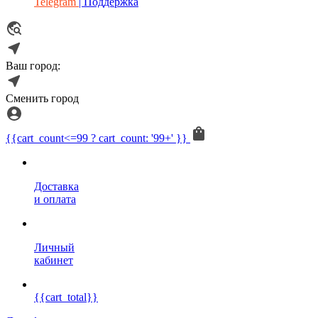
Telegram
| Поддержка
Ваш город:
Сменить город
{{cart_count<=99 ? cart_count: '99+' }}
Доставка
и оплата
Личный
кабинет
{{cart_total}}