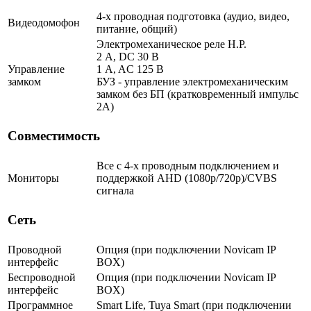
4-х проводная подготовка (аудио, видео,
Видеодомофон
питание, общий)
Электромеханическое реле Н.Р.
2 A, DC 30 В
Управление
1 A, AC 125 В
замком
БУЗ - управление электромеханическим
замком без БП (кратковременный импульс
2A)
Совместимость
Все с 4-х проводным подключением и
Мониторы
поддержкой AHD (1080p/720p)/CVBS
сигнала
Сеть
Проводной
Опция (при подключении Novicam IP
интерфейс
BOX)
Беспроводной
Опция (при подключении Novicam IP
интерфейс
BOX)
Программное
Smart Life, Tuya Smart (при подключении