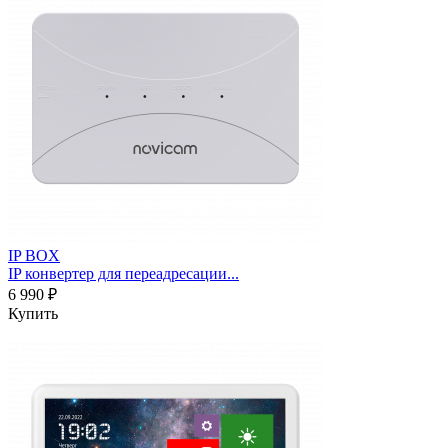
IP BOX
IP конвертер для переадресации...
6 990 ₽
Купить