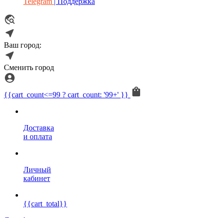
Telegram
| Поддержка
Ваш город:
Сменить город
{{cart_count<=99 ? cart_count: '99+' }}
Доставка
и оплата
Личный
кабинет
{{cart_total}}