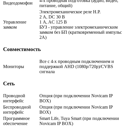
4-х проводная подготовка (аудио, видео,
Видеодомофон
питание, общий)
Электромеханическое реле Н.Р.
2 A, DC 30 В
Управление
1 A, AC 125 В
замком
БУЗ - управление электромеханическим
замком без БП (кратковременный импульс
2A)
Совместимость
Все с 4-х проводным подключением и
Мониторы
поддержкой AHD (1080p/720p)/CVBS
сигнала
Сеть
Проводной
Опция (при подключении Novicam IP
интерфейс
BOX)
Беспроводной
Опция (при подключении Novicam IP
интерфейс
BOX)
Программное
Smart Life, Tuya Smart (при подключении
обеспечение
Novicam IP BOX)