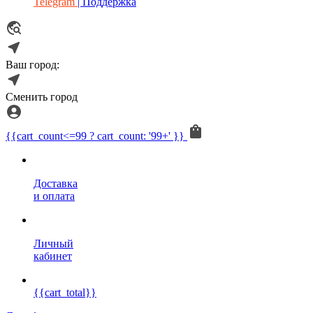
Telegram
| Поддержка
Ваш город:
Сменить город
{{cart_count<=99 ? cart_count: '99+' }}
Доставка
и оплата
Личный
кабинет
{{cart_total}}