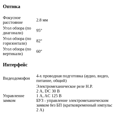
Оптика
Фокусное
2.8 мм
расстояние
Угол обзора (по
95°
диагонали)
Угол обзора (по
82°
горизонтали)
Угол обзора (по
60°
вертикали)
Интерфейс
4-х проводная подготовка (аудио, видео,
Видеодомофон
питание, общий)
Электромеханическое реле Н.Р.
2 A, DC 30 В
Управление
1 A, AC 125 В
замком
БУЗ - управление электромеханическим
замком без БП (кратковременный импульс
2 A)