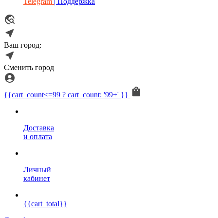
Telegram
| Поддержка
Ваш город:
Сменить город
{{cart_count<=99 ? cart_count: '99+' }}
Доставка
и оплата
Личный
кабинет
{{cart_total}}