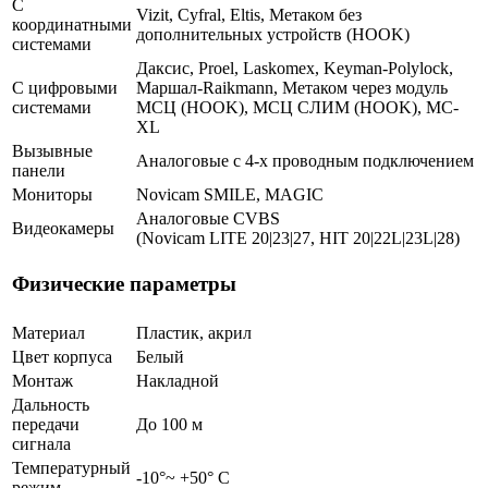
С
Vizit, Cyfral, Eltis, Метаком без
координатными
дополнительных устройств (HOOK)
системами
Даксис, Proel, Laskomex, Keyman-Polylock,
С цифровыми
Маршал-Raikmann, Метаком через модуль
системами
МСЦ (HOOK), МСЦ СЛИМ (HOOK), МС-
XL
Вызывные
Аналоговые с 4-х проводным подключением
панели
Мониторы
Novicam SMILE, MAGIC
Аналоговые CVBS
Видеокамеры
(Novicam LITE 20|23|27, HIT 20|22L|23L|28)
Физические параметры
Материал
Пластик, акрил
Цвет корпуса
Белый
Монтаж
Накладной
Дальность
передачи
До 100 м
сигнала
Температурный
-10°~ +50° С
режим