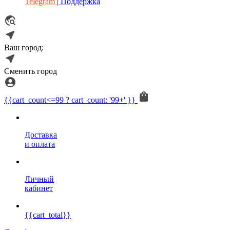
Telegram
| Поддержка
Ваш город:
Сменить город
{{cart_count<=99 ? cart_count: '99+' }}
Доставка
и оплата
Личный
кабинет
{{cart_total}}