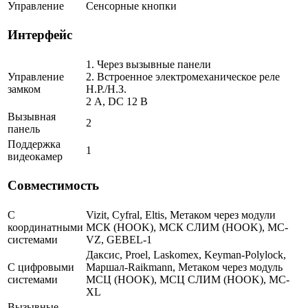
Управление
Сенсорные кнопки
Интерфейс
1. Через вызывные панели
Управление
2. Встроенное электромеханическое реле
замком
Н.Р./Н.З.
2 A, DC 12 В
Вызывная
2
панель
Поддержка
1
видеокамер
Совместимость
С
Vizit, Cyfral, Eltis, Метаком через модули
координатными
МСК (HOOK), МСК СЛИМ (HOOK), MC-
системами
VZ, GEBEL-1
Даксис, Proel, Laskomex, Keyman-Polylock,
С цифровыми
Маршал-Raikmann, Метаком через модуль
системами
МСЦ (HOOK), МСЦ СЛИМ (HOOK), МС-
XL
Вызывные