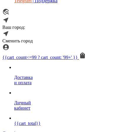
Telegram
| Поддержка
Ваш город:
Сменить город
{{cart_count<=99 ? cart_count: '99+' }}
Доставка
и оплата
Личный
кабинет
{{cart_total}}