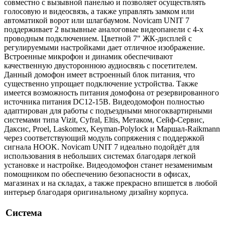
совместно с вызывной панелью и позволяет осуществлять
голосовую и видеосвязь, а также управлять замком или
автоматикой ворот или шлагбаумом. Novicam UNIT 7
поддерживает 2 вызывные аналоговые видеопанели с 4-х
проводным подключением. Цветной 7" ЖК-дисплей с
регулируемыми настройками дает отличное изображение.
Встроенные микрофон и динамик обеспечивают
качественную двустороннюю аудиосвязь с посетителем.
Данный домофон имеет встроенный блок питания, что
существенно упрощает подключение устройства. Также
имеется возможность питания домофона от резервированного
источника питания DC12-15В. Видеодомофон полностью
адаптирован для работы с подъездными многоквартирными
системами типа Vizit, Cyfral, Eltis, Метаком, Сейф-Сервис,
Даксис, Proel, Laskomex, Keyman-Polylock и Маршал-Raikmann
через соответствующий модуль сопряжения с поддержкой
сигнала HOOK. Novicam UNIT 7 идеально подойдёт для
использования в небольших системах благодаря легкой
установке и настройке. Видеодомофон станет незаменимым
помощником по обеспечению безопасности в офисах,
магазинах и на складах, а также прекрасно впишется в любой
интерьер благодаря оригинальному дизайну корпуса.
Система