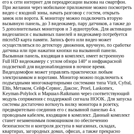
его к сети интернет для переадресации вызова на смартфон.
При желании через мобильное приложение можно посмотреть
видео с входной зоны, начать разговор с гостем, открыть
замок или ворота. К монитору можно подключить вторую
вызывную панель, до 3 видеокамер, пару датчиков, а также до
5 дополнительных мониторов и 3 аудиотрубок. Для активации
видеозаписи с вызывных панелей и видеокамер потребуется
microSD карта памяти. Запись фото или видео может
осуществляться по детектору движения, вручную, по сработке
датчика или при нажатии кнопки на вызывной панели.
Вызывная панель, входящая в комплект, имеет встроенную
Full HD видеокамеру c углом обзора 140° и инфракрасной
подсветкой для видеонаблюдения в ночное время.
Видеодомофон может управлять практически любым
электрозамком и воротами. Монитор можно подключить к
подъездными многоквартирными системами типа Vizit, Cyfral,
Eltis, Метаком, Сейф-Сервис, Даксис, Proel, Laskomex,
Keyman-Polylock и Маршал-Raikmann через соответствующий
модуль сопряжения с поддержкой сигнала HOOK. Для запуска
системы достаточно воткнуть вилку монитора в розетку,
предварительно соединив его с вызывной панелью 4-х
проводным кабелем, входящим в комплект. Данный комплект
станет незаменимым помощником по обеспечению
безопасности и контроля доступа в магазинах, складах,
квартирах, загородных домах, офисах, а также прекрасно