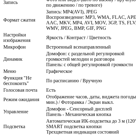
Запись
по движению / по тревоге)
Запись: MP4(AVI), JPEG
Воспроизведение: MP3, WMA, FLAC, APE
Формат сжатия
AAC, MKV, MP4, AVI, MOV, 3GP, TS, FLV
WMV, JPEG, BMP, GIF, PNG
Настройки
Яркость / Контраст / Цветность
изображения
Микрофон
Встроенный всенаправленный
Домофон: с раздельной регулировкой
Динамик
громкостей мелодии и разговора
Панель: с общей регулировкой громкости
Меню
Графическое
Функция "Не
По расписанию / Вручную
беспокоить"
Голосовая почта
Есть
Отображение часов, даты, виджета погоды
Режим ожидания
мин.) / Фоторамка / Экран выкл.
Домофон - Сенсорный дисплей
Управление
Панель - Механическая кнопка
Автоматическая ИК-подсветка до 3 м (120°
Подсветка
SMART подсветка кнопки
Трехцветная индикация состояний