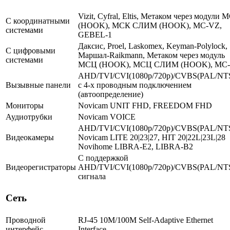
Vizit, Cyfral, Eltis, Метаком через модули 
С координатными
(HOOK), МСК СЛИМ (HOOK), MC-VZ,
системами
GEBEL-1
Даксис, Proel, Laskomex, Keyman-Polylock,
С цифровыми
Маршал-Raikmann, Метаком через модуль
системами
МСЦ (HOOK), МСЦ СЛИМ (HOOK), МС
AHD/TVI/CVI(1080p/720p)/CVBS(PAL/NT
Вызывные панели
с 4-х проводным подключением
(автоопределение)
Мониторы
Novicam UNIT FHD, FREEDOM FHD
Аудиотрубки
Novicam VOICE
AHD/TVI/CVI(1080p/720p)/CVBS(PAL/NT
Видеокамеры
Novicam LITE 20|23|27, HIT 20|22L|23L|28
Novihome LIBRA-E2, LIBRA-B2
С поддержкой
Видеорегистраторы
AHD/TVI/CVI(1080p/720p)/CVBS(PAL/NT
сигнала
Сеть
Проводной
RJ-45 10M/100M Self-Adaptive Ethernet
интерфейс
Interface