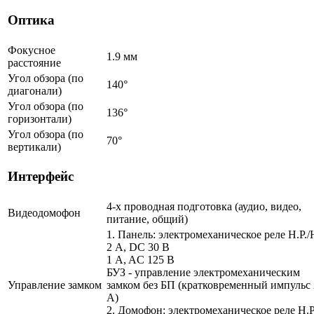
Оптика
Фокусное
1.9 мм
расстояние
Угол обзора (по
140°
диагонали)
Угол обзора (по
136°
горизонтали)
Угол обзора (по
70°
вертикали)
Интерфейс
4-х проводная подготовка (аудио, видео,
Видеодомофон
питание, общий)
1. Панель: электромеханическое реле Н.Р./
2 A, DC 30 В
1 A, AC 125 В
БУЗ - управление электромеханическим
Управление замком
замком без БП (кратковременный импульс 
A)
2. Домофон: электромеханическое реле Н.Р