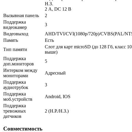
Н.З.
2 A, DC 12 В
Вызывная панель
2
Поддержка
3
видеокамер
Видеовыход
AHD/TVI/CVI(1080p/720p)/CVBS(PAL/NT
Память
Есть
Слот для карт microSD (до 128 Гб, класс 10
Тип памяти
выше)
Поддержка
5
доп.мониторов
Интерком между
Адресный
мониторами
Поддержка
3
аудиотрубок
Поддержка
Android, IOS
моб.устройств
Поддержка
тревожных
2 (Н.Р./Н.З.)
датчиков
Совместимость