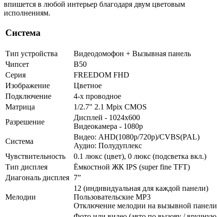
впишется в любой интерьер благодаря двум цветовым
исполнениям.
Система
Тип устройства
Видеодомофон + Вызывная панель
Чипсет
B50
Серия
FREEDOM FHD
Изображение
Цветное
Подключение
4-х проводное
Матрица
1/2.7" 2.1 Mpix CMOS
Дисплей - 1024x600
Разрешение
Видеокамера - 1080p
Видео: AHD(1080p/720p)/CVBS(PAL)
Система
Аудио: Полудуплекс
Чувствительность
0.1 люкс (цвет), 0 люкс (подсветка вкл.)
Тип дисплея
Ёмкостной ЖК IPS (super fine TFT)
Диагональ дисплея
7”
12 (индивидуальная для каждой панели)
Мелодии
Пользовательские MP3
Отключение мелодии на вызывной панели
Фото или видео (авто по вызову / вручную 