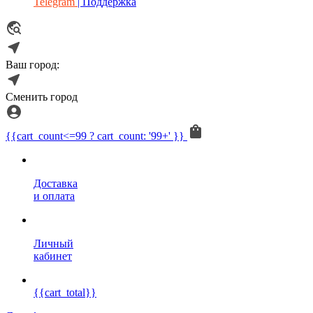
Telegram
| Поддержка
Ваш город:
Сменить город
{{cart_count<=99 ? cart_count: '99+' }}
Доставка
и оплата
Личный
кабинет
{{cart_total}}