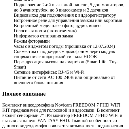
Подключение 2-ой вызывной панели, 5 доп.мониторов,
до 3 аудиотрубок, до 3 видеокамер и 2 датчиков
Видеовыход для подключения к видеорегистратору
Встроенное реле для управления замком или воротами
Встроенный медиаплеер фото, аудио, видео
Голосовая почта (автоответчик)
Информатор отпирания замка
Режим фоторамки
Часы с виджетом погоды (прошивка от 12.07.2024)
Совместим с подъездным домофоном через модуль
сопряжения с поддержкой сигнала HOOK
Переадресация вызова на смартфон (Smart Life | Tuya
Smart)
Сетевые интерфейсы: RJ-45 и Wi-Fi
Питание от сети AC 100-240В или опционально от
внешнего блока питания
Полное описание
Комплект видеодомофона Novicam FREEDOM 7 FHD WIFI
KIT предназначен для голосовой и видеосвязи. В комплект
входит сенсорный 7" IPS монитор FREEDOM 7 FHD WIFI и
вызывная панель FANTASY FHD. Главной особенностью
данного видеодомофона является возможность подключения