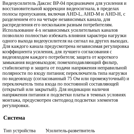
Видеоусилитель Даксис ВР-04 предназначен для усиления и
восстановительной коррекции видеосигнала, в пределах
полосы пропускания, включая AHD-L, AHD-M и AHD-H, с
разделением его на четыре независимых канала, для
распределения его нескольким разным потребителям.
Использование 4-х независимых усилительных каналов
позволило полностью избежать влияния характера нагрузки
одного выхода видеоусилителя на сигнал на других выходах.
Для каждого канала предусмотрена независимая регулировка
коэффициента усиления, для лучшего согласования с
видеовходом каждого потребителя; защита от короткого
замыкания видеовыходов; помехоподавляющий фильтр,
стабилизатор и защита от подачи напряжения неправильной
полярности по входу питания; переключатель типа нагрузки
по видеовходу (согласованный 75 Ом или промежуточный) и
переключатель типа входа по постоянной составляющей
(открытый или закрытый). Для индикации наличия
напряжения питания и подсветки платы в темных условиях
монтажа, предусмотрен светодиод подсветки элементов
регулировки.
Система
Тип устройства
Усилитель-разветвитель