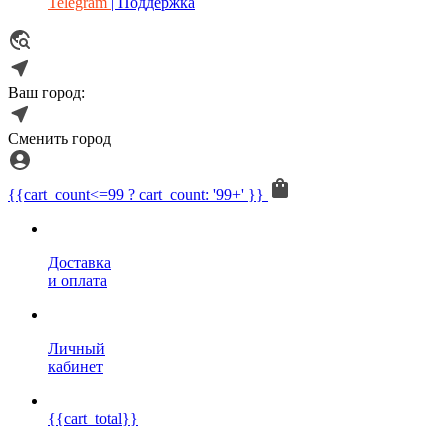
Telegram
| Поддержка
Ваш город:
Сменить город
{{cart_count<=99 ? cart_count: '99+' }}
Доставка
и оплата
Личный
кабинет
{{cart_total}}