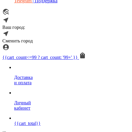
Telegram
| Поддержка
Ваш город:
Сменить город
{{cart_count<=99 ? cart_count: '99+' }}
Доставка
и оплата
Личный
кабинет
{{cart_total}}