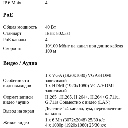
IP 6 Mpix
4
РоЕ
Общая мощность
40 Вт
Стандарт
IEEE 802.3af
PoE каналы
4
10/100 Мбит на канал при длине кабеля
Скорость
100 м
Видео / Аудио
1 x VGA (1920x1080) VGA/HDMI
Особенности
зависимый
видеовыходов
1 x HDMI (1920x1080) VGA/HDMI
зависимый
Формат записи
H.265+,H.265, H.264+, H.264 / G.711u,
видео / аудио
G.711a Совместно с видео (LAN)
Деление 1/4 канала, зум, переключение
Вывод на экран
каналов
1 x 6 Мп (3072х2048) 25/30 к/с
Живое видео
4 х 1080p (1920x1080) 25/30 к/с