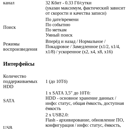
канал
32 Кбит - 0.33 Гб/сутки
(указан максимум, фактический зависит
от скорости и качества записи)
По дате/времени
По событию
Поиск
По меткам
Умный поиск
Вперёд и назад / Нормальное /
Режимы
Покадровое / Замедленное (х1/2, х1/4,
воспроизведения
х1/8) / ускоренное (х2, х4, х8, х16)
Интерфейсы
Количество
поддерживаемых
1 (до 10Тб)
HDD
1 x SATA 3,5" до 10Тб:
HDD - основное хранение данных /
SATA
инфо: статус, общая ёмкость, доступная
ёмкость
2 x USB2.0:
Flash - архивирование, обновление ПО,
конфигурация / инфо: статус, ёмкость,
USB