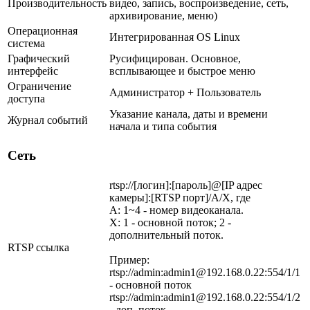
Производительность
видео, запись, воспроизведение, сеть,
архивирование, меню)
Операционная
Интегрированная OS Linux
система
Графический
Русифицирован. Основное,
интерфейс
всплывающее и быстрое меню
Ограничение
Администратор + Пользователь
доступа
Указание канала, даты и времени
Журнал событий
начала и типа события
Сеть
rtsp://[логин]:[пароль]@[IP адрес
камеры]:[RTSP порт]/A/X, где
A: 1~4 - номер видеоканала.
X: 1 - основной поток; 2 -
дополнительный поток.
RTSP ссылка
Пример:
rtsp://admin:admin1@192.168.0.22:554/1/1
- основной поток
rtsp://admin:admin1@192.168.0.22:554/1/2
- доп. поток