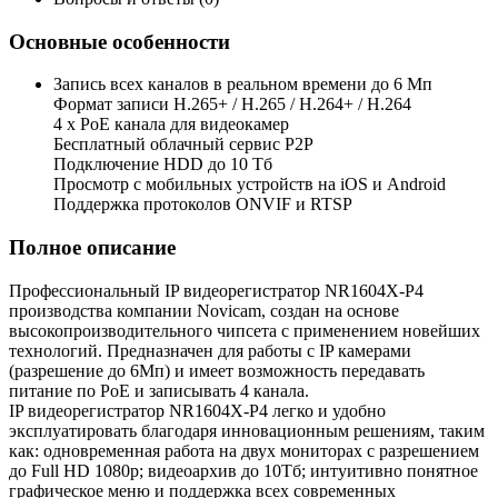
Основные особенности
Запись всех каналов в реальном времени до 6 Мп
Формат записи H.265+ / H.265 / H.264+ / H.264
4 x PoE канала для видеокамер
Бесплатный облачный сервис Р2Р
Подключение HDD до 10 Тб
Просмотр с мобильных устройств на iOS и Android
Поддержка протоколов ONVIF и RTSP
Полное описание
Профессиональный IP видеорегистратор NR1604X-P4
производства компании Novicam, создан на основе
высокопроизводительного чипсета с применением новейших
технологий. Предназначен для работы с IP камерами
(разрешение до 6Мп) и имеет возможность передавать
питание по PoE и записывать 4 канала.
IP видеорегистратор NR1604X-P4 легко и удобно
эксплуатировать благодаря инновационным решениям, таким
как: одновременная работа на двух мониторах с разрешением
до Full HD 1080p; видеоархив до 10Тб; интуитивно понятное
графическое меню и поддержка всех современных