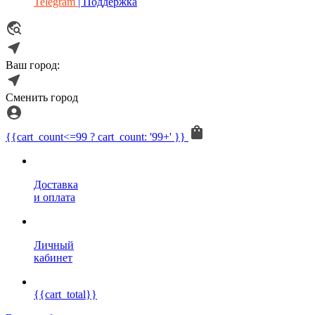
Telegram
| Поддержка
Ваш город:
Сменить город
{{cart_count<=99 ? cart_count: '99+' }}
Доставка
и оплата
Личный
кабинет
{{cart_total}}