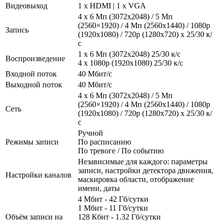
Видеовыход
1 x HDMI | 1 x VGA
4 x 6 Мп (3072х2048) / 5 Мп
(2560×1920) / 4 Мп (2560x1440) / 1080p
Запись
(1920x1080) / 720p (1280x720) x 25/30 к/
с
1 x 6 Мп (3072х2048) 25/30 к/с
Воспроизведение
4 х 1080p (1920x1080) 25/30 к/с
Входной поток
40 Мбит/с
Выходной поток
40 Мбит/с
4 x 6 Мп (3072х2048) / 5 Мп
(2560×1920) / 4 Мп (2560x1440) / 1080p
Сеть
(1920x1080) / 720p (1280x720) x 25/30 к/
с
Ручной
Режимы записи
По расписанию
По тревоге / По событию
Независимые для каждого: параметры
записи, настройки детектора движения,
Настройки каналов
маскировка области, отображение
имени, даты
4 Мбит - 42 Гб/сутки
1 Мбит - 11 Гб/сутки
Объём записи на
128 Кбит - 1.32 Гб/сутки