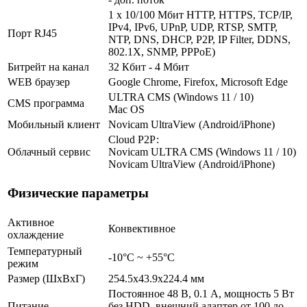
1 x 10/100 Мбит HTTP, HTTPS, TCP/IP,
IPv4, IPv6, UPnP, UDP, RTSP, SMTP,
Порт RJ45
NTP, DNS, DHCP, P2P, IP Filter, DDNS,
802.1X, SNMP, PPPoE)
Битрейт на канал
32 Кбит - 4 Мбит
WEB браузер
Google Chrome, Firefox, Microsoft Edge
ULTRA CMS (Windows 11 / 10)
CMS программа
Mac OS
Мобильный клиент
Novicam UltraView (Android/iPhone)
Cloud Р2Р:
Облачный сервис
Novicam ULTRA CMS (Windows 11 / 10)
Novicam UltraView (Android/iPhone)
Физические параметры
Активное
Конвективное
охлаждение
Температурный
-10°C ~ +55°C
режим
Размер (ШxВxГ)
254.5x43.9x224.4 мм
Постоянное 48 В, 0.1 А, мощность 5 Вт
Питание
без HDD, внешний адаптер от 100 до