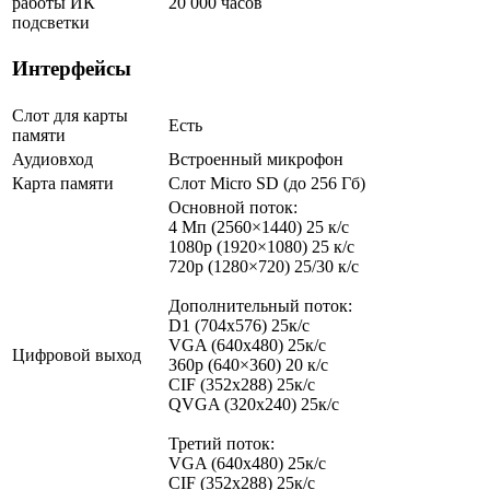
работы ИК
20 000 часов
подсветки
Интерфейсы
Слот для карты
Есть
памяти
Аудиовход
Встроенный микрофон
Карта памяти
Слот Micro SD (до 256 Гб)
Основной поток:
4 Мп (2560×1440) 25 к/с
1080p (1920×1080) 25 к/с
720p (1280×720) 25/30 к/с
Дополнительный поток:
D1 (704x576) 25к/с
VGA (640x480) 25к/с
Цифровой выход
360p (640×360) 20 к/с
CIF (352x288) 25к/с
QVGA (320х240) 25к/с
Третий поток:
VGA (640x480) 25к/с
CIF (352x288) 25к/с