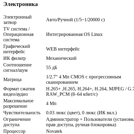
Электроника
Электронный
Авто/Ручной (1/5~1/20000 c)
затвор
TV система /
Операционная
Интегрированная OS Linux
система
Графический
WEB интерфейс
интерфейс
ИК фильтр
Механический
Соотношение
55 дБ
сигнал/шум
1/2.7" 4 Мп CMOS с прогрессивным
Матрица
сканированием
Формат сжатия
H.265+ ,H.265, H.264+, H.264, MJPEG / G.
видео/аудио
RAW_PCM (8–64 кбит/с)
Максимальное
4 Мп
разрешение
Чувствительность
0.03 люкс (цвет), 0 люкс (ИК вкл.)
Ограничение
Администратор + Пользователи (установк
доступа
прав доступа, ручная блокировка)
Процессор
Novatek