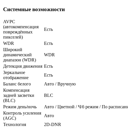
Системные возможности
AVPC
(автокомпенсация
Есть
повреждённых
пикселей)
WDR
Есть
Широкий
динамический
WDR
диапазон (WDR)
Детекция движения
Есть
Зеркальное
Есть
отображение
Баланс белого
Авто / Вручную
Компенсация
задней засветки
BLC
(BLC)
Режим день/ночь
Авто / Цветной / Ч/б режим / По расписа
Контроль усиления
Авто
(AGC)
Технология
2D-DNR