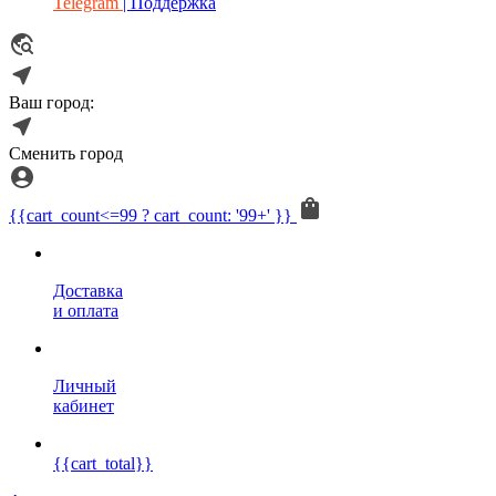
Telegram
| Поддержка
Ваш город:
Сменить город
{{cart_count<=99 ? cart_count: '99+' }}
Доставка
и оплата
Личный
кабинет
{{cart_total}}