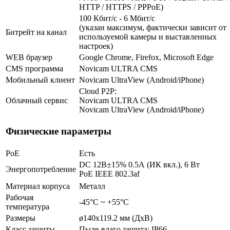
HTTP / HTTPS / PPPoE)
100 Кбит/с - 6 Мбит/с
(указан максимум, фактически зависит от
Битрейт на канал
используемой камеры и выставленных
настроек)
WEB браузер
Google Chrome, Firefox, Microsoft Edge
CMS программа
Novicam ULTRA CMS
Мобильный клиент
Novicam UltraView (Android/iPhone)
Cloud P2P:
Облачный сервис
Novicam ULTRA CMS
Novicam UltraView (Android/iPhone)
Физические параметры
PoE
Есть
DC 12В±15% 0.5А (ИК вкл.), 6 Вт
Энергопотребление
PoE IEEE 802.3af
Материал корпуса
Металл
Рабочая
-45°С ~ +55°С
температура
Размеры
ø140x119.2 мм (ДхВ)
Класс защиты
Пыле-влаго защита: IP66