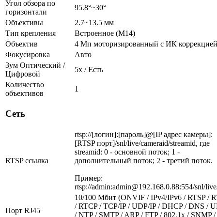
Угол обзора по
95.8°~30°
горизонтали
Объективы
2.7~13.5 мм
Тип крепления
Встроенное (M14)
Объектив
4 Мп моторизированный c ИК коррекцие
Фокусировка
Авто
Зум Оптический /
5х / Есть
Цифровой
Количество
1
объективов
Сеть
rtsp://[логин]:[пароль]@[IP адрес камеры]:
[RTSP порт]/snl/live/cameraid/streamid, где
streamid: 0 - основной поток; 1 -
RTSP ссылка
дополнительный поток; 2 - третий поток.
Пример:
rtsp://admin:admin@192.168.0.88:554/snl/live
10/100 Мбит (ONVIF / IPv4/IPv6 / RTSP / 
/ RTCP / TCP/IP / UDP/IP / DHCP / DNS / 
Порт RJ45
/ NTP / SMTP / ARP / FTP / 802.1x / SNMP /