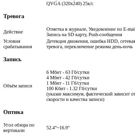
QVGA (320х240) 25к/с
Тревога
Отметка в журнале, Уведомление по E-mail
Действие
Запись на SD карту, Push-сообщения
Условия
Детекция движения, ошибка HDD, сетева
срабатывания
тревога, переключение режима день-ночь
Запись
6 Мбит - 63 Гб/сутки
4 Мбит - 42 Гб/сутки
1 Мбит - 11 Гб/сутки
Объём записи
100 Кбит - 1.32 Гб/сутки
(указан максимум, фактический зависит о
скорости и качества записи)
Оптика
Угол обзора по
52.4°~16.9°
вертикали