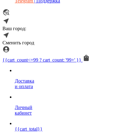
Telegram
| Поддержка
Ваш город:
Сменить город
{{cart_count<=99 ? cart_count: '99+' }}
Доставка
и оплата
Личный
кабинет
{{cart_total}}