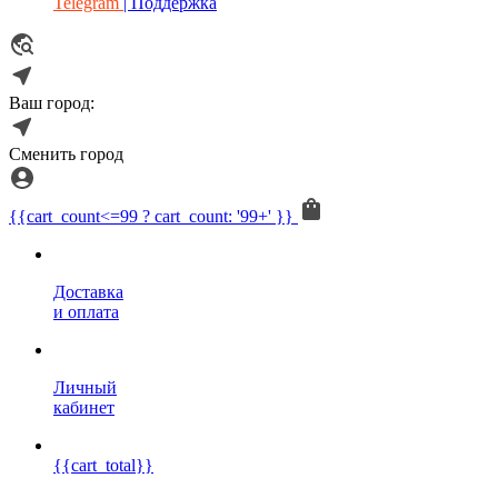
Telegram
| Поддержка
Ваш город:
Сменить город
{{cart_count<=99 ? cart_count: '99+' }}
Доставка
и оплата
Личный
кабинет
{{cart_total}}