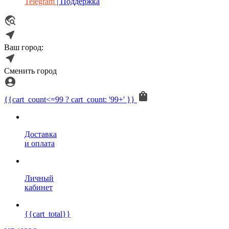
Telegram
| Поддержка
Ваш город:
Сменить город
{{cart_count<=99 ? cart_count: '99+' }}
Доставка
и оплата
Личный
кабинет
{{cart_total}}