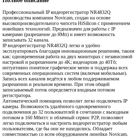
Полное описание
Профессиональный IP видеорегистратор NR4832Q
производства компании Novicam, создан на основе
высокопроизводительного чипсета HiSilicon с применением
новейших технологий. Предназначен для работы с IP
камерами (разрешение до 8Мп) и имеет возможность
записывать 32 канала.
IP видеорегистратор NR4832Q легко и удобно
эксплуатировать благодаря инновационным решениям, таким
как: одновременная работа на двух мониторах с независимой
настрокой и разрешением до 4K; видеоархив до 40Тб;
интуитивно понятное графическое меню и поддержка всех
современных операционных систем (включая мобильные).
Запись всех каналов ведётся в любом поддерживаемом
разрешении и реальном времени. При этом общий
записываемый поток определяется входным потоком
регистратора.
Автоматический помощник позволит легко подключить IP
камеры. Возможность удалённого одновременного
подключения до 32 пользователей в сочетании с выходным
потоком в 160 Мбит/с и облачный сервис P2P, позволяют
легко подключиться и настроить видеорегистратор любым
пользователям, где бы они не находились. Обладает
совместимостью со всем оборудованием линейки Novicam.