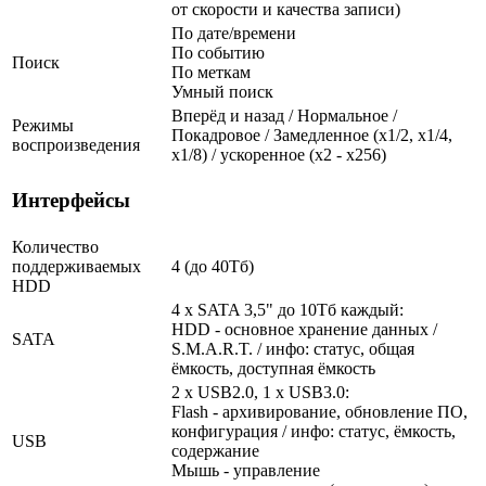
от скорости и качества записи)
По дате/времени
По событию
Поиск
По меткам
Умный поиск
Вперёд и назад / Нормальное /
Режимы
Покадровое / Замедленное (х1/2, х1/4,
воспроизведения
х1/8) / ускоренное (х2 - х256)
Интерфейсы
Количество
поддерживаемых
4 (до 40Тб)
HDD
4 x SATA 3,5" до 10Тб каждый:
HDD - основное хранение данных /
SATA
S.M.A.R.T. / инфо: статус, общая
ёмкость, доступная ёмкость
2 x USB2.0, 1 x USB3.0:
Flash - архивирование, обновление ПО,
конфигурация / инфо: статус, ёмкость,
USB
содержание
Мышь - управление