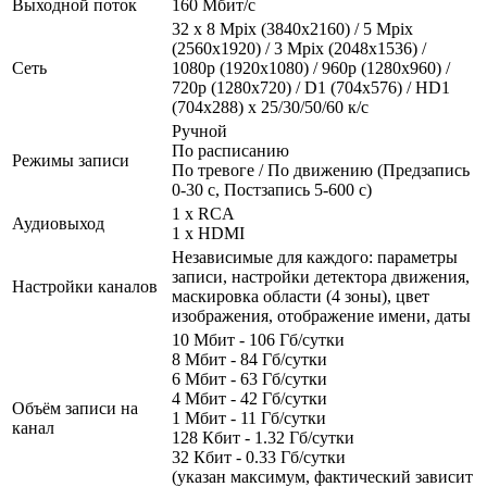
Выходной поток
160 Мбит/с
32 х 8 Mpix (3840x2160) / 5 Mpix
(2560x1920) / 3 Mpix (2048х1536) /
Сеть
1080p (1920х1080) / 960p (1280x960) /
720р (1280х720) / D1 (704x576) / HD1
(704x288) x 25/30/50/60 к/с
Ручной
По расписанию
Режимы записи
По тревоге / По движению (Предзапись
0-30 с, Постзапись 5-600 с)
1 x RCA
Аудиовыход
1 x HDMI
Независимые для каждого: параметры
записи, настройки детектора движения,
Настройки каналов
маскировка области (4 зоны), цвет
изображения, отображение имени, даты
10 Мбит - 106 Гб/сутки
8 Мбит - 84 Гб/сутки
6 Мбит - 63 Гб/сутки
4 Мбит - 42 Гб/сутки
Объём записи на
1 Мбит - 11 Гб/сутки
канал
128 Кбит - 1.32 Гб/сутки
32 Кбит - 0.33 Гб/сутки
(указан максимум, фактический зависит