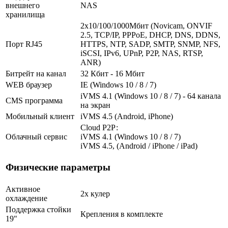
внешнего
NAS
хранилища
2х10/100/1000Мбит (Novicam, ONVIF
2.5, TCP/IP, PPPoE, DHCP, DNS, DDNS,
Порт RJ45
HTTPS, NTP, SADP, SMTP, SNMP, NFS,
iSCSI, IPv6, UPnP, P2P, NAS, RTSP,
ANR)
Битрейт на канал
32 Кбит - 16 Мбит
WEB браузер
IE (Windows 10 / 8 / 7)
iVMS 4.1 (Windows 10 / 8 / 7) - 64 канала
CMS программа
на экран
Мобильный клиент
iVMS 4.5 (Android, iPhone)
Cloud Р2Р:
Облачный сервис
iVMS 4.1 (Windows 10 / 8 / 7)
iVMS 4.5, (Android / iPhone / iPad)
Физические параметры
Активное
2х кулер
охлаждение
Поддержка стойки
Крепления в комплекте
19"