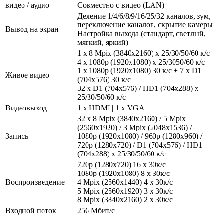
видео / аудио
Совместно с видео (LAN)
Деление 1/4/6/8/9/16/25/32 каналов, зум,
переключение каналов, скрытие камеры
Вывод на экран
Настройка выхода (стандарт, светлый,
мягкий, яркий)
1 x 8 Mpix (3840x2160) х 25/30/50/60 к/с
4 х 1080р (1920х1080) х 25/3050/60 к/с
1 x 1080p (1920х1080) 30 к/с + 7 x D1
Живое видео
(704x576) 30 к/с
32 х D1 (704x576) / HD1 (704x288) х
25/30/50/60 к/с
Видеовыход
1 x HDMI | 1 x VGA
32 х 8 Mpix (3840x2160) / 5 Mpix
(2560x1920) / 3 Mpix (2048х1536) /
Запись
1080p (1920х1080) / 960p (1280x960) /
720р (1280х720) / D1 (704x576) / HD1
(704x288) x 25/30/50/60 к/с
720p (1280х720) 16 x 30к/с
1080р (1920x1080) 8 x 30к/с
Воспроизведение
4 Mpix (2560x1440) 4 x 30к/с
5 Mpix (2560x1920) 3 x 30к/с
8 Mpix (3840x2160) 2 x 30к/с
Входной поток
256 Мбит/с