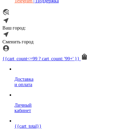
Telegram
| Поддержка
Ваш город:
Сменить город
{{cart_count<=99 ? cart_count: '99+' }}
Доставка
и оплата
Личный
кабинет
{{cart_total}}